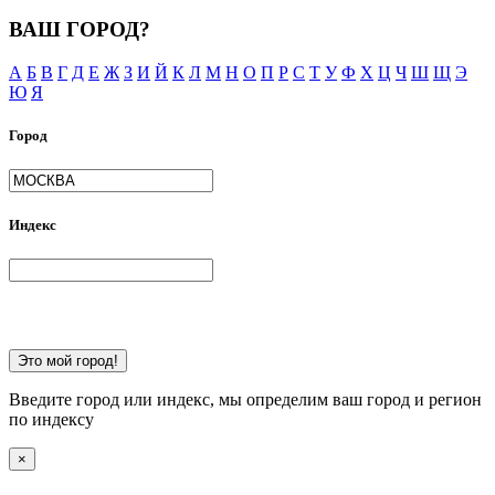
ВАШ ГОРОД?
А
Б
В
Г
Д
Е
Ж
З
И
Й
К
Л
М
Н
О
П
Р
С
Т
У
Ф
Х
Ц
Ч
Ш
Щ
Э
Ю
Я
Город
Индекс
Это мой город!
Введите город или индекс, мы определим ваш город и регион
по индексу
×