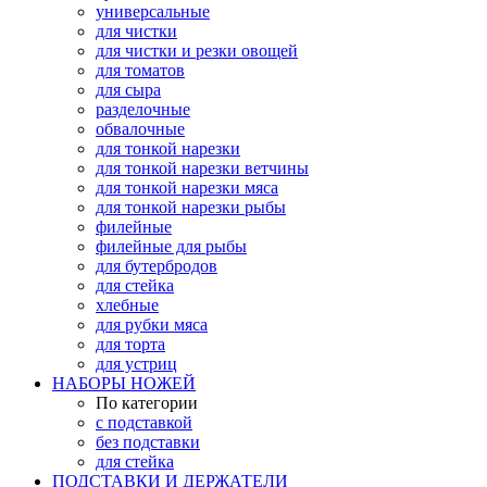
универсальные
для чистки
для чистки и резки овощей
для томатов
для сыра
разделочные
обвалочные
для тонкой нарезки
для тонкой нарезки ветчины
для тонкой нарезки мяса
для тонкой нарезки рыбы
филейные
филейные для рыбы
для бутербродов
для стейка
хлебные
для рубки мяса
для торта
для устриц
НАБОРЫ НОЖЕЙ
По категории
с подставкой
без подставки
для стейка
ПОДСТАВКИ И ДЕРЖАТЕЛИ