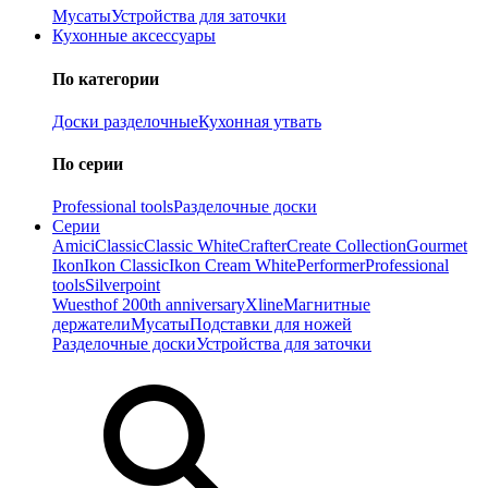
Мусаты
Устройства для заточки
Кухонные аксессуары
По категории
Доски разделочные
Кухонная утвать
По серии
Professional tools
Разделочные доски
Серии
Amici
Classic
Classic White
Crafter
Create Collection
Gourmet
Ikon
Ikon Classiс
Ikon Cream White
Performer
Professional
tools
Silverpoint
Wuesthof 200th anniversary
Xline
Магнитные
держатели
Мусаты
Подставки для ножей
Разделочные доски
Устройства для заточки