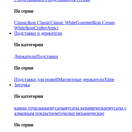
По серии
Classic
Ikon Classiс
Classic White
Gourmet
Ikon Cream
White
Ikon
Crafter
Amici
Подставки и держатели
По категории
Держатели
Подставки
По серии
Подставки для ножей
Магнитные держатели
Xline
Заточка
По категории
камни точильные
мусаты
мусаты керамические
мусаты с
алмазным покрытием
точилки механические
По серии