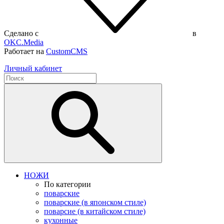
Сделано с
в
OKC.Media
Работает на
CustomCMS
Личный кабинет
НОЖИ
По категории
поварские
поварские (в японском стиле)
поварсие (в китайском стиле)
кухонные