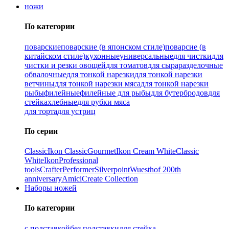
ножи
По категории
поварские
поварские (в японском стиле)
поварсие (в
китайском стиле)
кухонные
универсальные
для чистки
для
чистки и резки овощей
для томатов
для сыра
разделочные
обвалочные
для тонкой нарезки
для тонкой нарезки
ветчины
для тонкой нарезки мяса
для тонкой нарезки
рыбы
филейные
филейные для рыбы
для бутербродов
для
стейка
хлебные
для рубки мяса
для торта
для устриц
По серии
Classic
Ikon Classiс
Gourmet
Ikon Cream White
Classic
White
Ikon
Professional
tools
Crafter
Performer
Silverpoint
Wuesthof 200th
anniversary
Amici
Create Collection
Наборы ножей
По категории
с подставкой
без подставки
для стейка