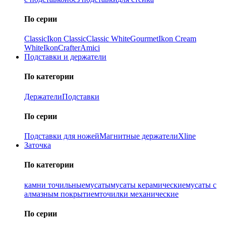
По серии
Classic
Ikon Classiс
Classic White
Gourmet
Ikon Cream
White
Ikon
Crafter
Amici
Подставки и держатели
По категории
Держатели
Подставки
По серии
Подставки для ножей
Магнитные держатели
Xline
Заточка
По категории
камни точильные
мусаты
мусаты керамические
мусаты с
алмазным покрытием
точилки механические
По серии