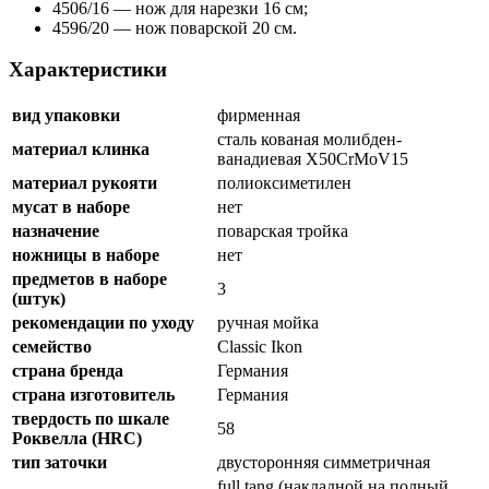
4506/16 — нож для нарезки 16 см;
4596/20 — нож поварской 20 см.
Характеристики
вид упаковки
фирменная
сталь кованая молибден-
материал клинка
ванадиевая X50CrMoV15
материал рукояти
полиоксиметилен
мусат в наборе
нет
назначение
поварская тройка
ножницы в наборе
нет
предметов в наборе
3
(штук)
рекомендации по уходу
ручная мойка
семейство
Classic Ikon
страна бренда
Германия
страна изготовитель
Германия
твердость по шкале
58
Роквелла (HRC)
тип заточки
двусторонняя симметричная
full tang (накладной на полный