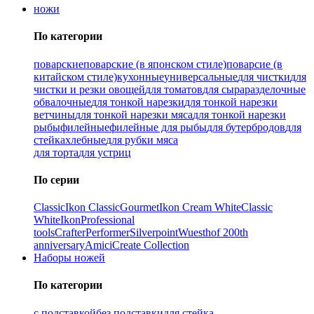
ножи
По категории
поварские
поварские (в японском стиле)
поварсие (в
китайском стиле)
кухонные
универсальные
для чистки
для
чистки и резки овощей
для томатов
для сыра
разделочные
обвалочные
для тонкой нарезки
для тонкой нарезки
ветчины
для тонкой нарезки мяса
для тонкой нарезки
рыбы
филейные
филейные для рыбы
для бутербродов
для
стейка
хлебные
для рубки мяса
для торта
для устриц
По серии
Classic
Ikon Classiс
Gourmet
Ikon Cream White
Classic
White
Ikon
Professional
tools
Crafter
Performer
Silverpoint
Wuesthof 200th
anniversary
Amici
Create Collection
Наборы ножей
По категории
с подставкой
без подставки
для стейка