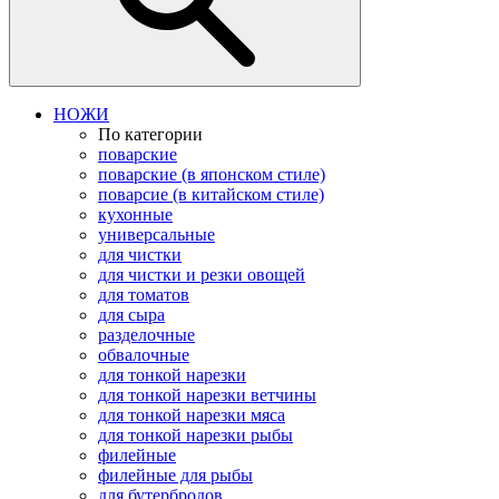
НОЖИ
По категории
поварские
поварские (в японском стиле)
поварсие (в китайском стиле)
кухонные
универсальные
для чистки
для чистки и резки овощей
для томатов
для сыра
разделочные
обвалочные
для тонкой нарезки
для тонкой нарезки ветчины
для тонкой нарезки мяса
для тонкой нарезки рыбы
филейные
филейные для рыбы
для бутербродов