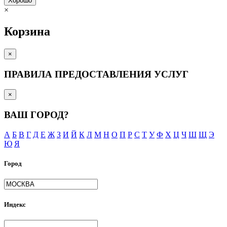
Хорошо
×
Корзина
×
ПРАВИЛА ПРЕДОСТАВЛЕНИЯ УСЛУГ
×
ВАШ ГОРОД?
А
Б
В
Г
Д
Е
Ж
З
И
Й
К
Л
М
Н
О
П
Р
С
Т
У
Ф
Х
Ц
Ч
Ш
Щ
Э
Ю
Я
Город
Индекс