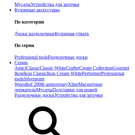
Мусаты
Устройства для заточки
Кухонные аксессуары
По категории
Доски разделочные
Кухонная утвать
По серии
Professional tools
Разделочные доски
Серии
Amici
Classic
Classic White
Crafter
Create Collection
Gourmet
Ikon
Ikon Classiс
Ikon Cream White
Performer
Professional
tools
Silverpoint
Wuesthof 200th anniversary
Xline
Магнитные
держатели
Мусаты
Подставки для ножей
Разделочные доски
Устройства для заточки