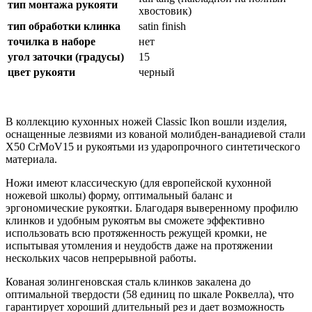
тип монтажа рукояти
хвостовик)
тип обработки клинка
satin finish
точилка в наборе
нет
угол заточки (градусы)
15
цвет рукояти
черный
В коллекцию кухонных ножей Classic Ikon вошли изделия,
оснащенные лезвиями из кованой молибден-ванадиевой стали
X50 CrMoV15 и рукоятьми из ударопрочного синтетического
материала.
Ножи имеют классическую (для европейской кухонной
ножевой школы) форму, оптимальный баланс и
эргономические рукоятки. Благодаря выверенному профилю
клинков и удобным рукоятьм вы сможете эффективно
использовать всю протяженность режущей кромки, не
испытывая утомления и неудобств даже на протяжении
нескольких часов непрерывной работы.
Кованая золингеновская сталь клинков закалена до
оптимальной твердости (58 единиц по шкале Роквелла), что
гарантирует хороший длительный рез и дает возможность