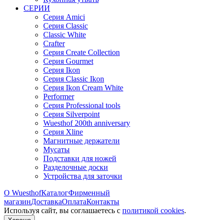
СЕРИИ
Серия Amici
Серия Classic
Classic White
Crafter
Серия Create Collection
Серия Gourmet
Серия Ikon
Серия Classic Ikon
Серия Ikon Cream White
Performer
Серия Professional tools
Серия Silverpoint
Wuesthof 200th anniversary
Серия Xline
Магнитные держатели
Мусаты
Подставки для ножей
Разделочные доски
Устройства для заточки
О Wuesthof
Каталог
Фирменный
магазин
Доставка
Оплата
Контакты
Используя сайт, вы согла­шаетесь с
политикой cookies
.