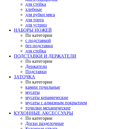
для стейка
хлебные
для рубки мяса
для торта
для устриц
НАБОРЫ НОЖЕЙ
По категории
с подставкой
без подставки
для стейка
ПОДСТАВКИ И ДЕРЖАТЕЛИ
По категории
Держатели
Подставки
ЗАТОЧКА
По категории
камни точильные
мусаты
мусаты керамические
мусаты с алмазным покрытием
точилки механические
КУХОННЫЕ АКСЕССУАРЫ
По категории
Доски разделочные
Кухонная утвать