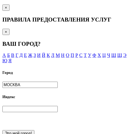
×
ПРАВИЛА ПРЕДОСТАВЛЕНИЯ УСЛУГ
×
ВАШ ГОРОД?
А
Б
В
Г
Д
Е
Ж
З
И
Й
К
Л
М
Н
О
П
Р
С
Т
У
Ф
Х
Ц
Ч
Ш
Щ
Э
Ю
Я
Город
Индекс
Это мой город!