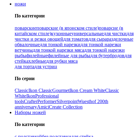
ножи
По категории
поварские
поварские (в японском стиле)
поварсие (в
китайском стиле)
кухонные
универсальные
для чистки
для
чистки и резки овощей
для томатов
для сыра
разделочные
обвалочные
для тонкой нарезки
для тонкой нарезки
ветчины
для тонкой нарезки мяса
для тонкой нарезки
рыбы
филейные
филейные для рыбы
для бутербродов
для
стейка
хлебные
для рубки мяса
для торта
для устриц
По серии
Classic
Ikon Classiс
Gourmet
Ikon Cream White
Classic
White
Ikon
Professional
tools
Crafter
Performer
Silverpoint
Wuesthof 200th
anniversary
Amici
Create Collection
Наборы ножей
По категории
с подставкой
без подставки
для стейка