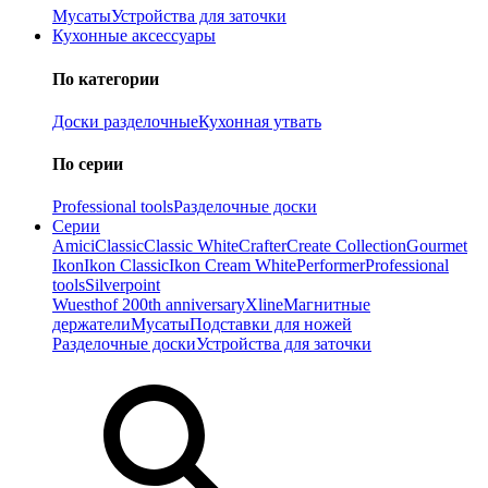
Мусаты
Устройства для заточки
Кухонные аксессуары
По категории
Доски разделочные
Кухонная утвать
По серии
Professional tools
Разделочные доски
Серии
Amici
Classic
Classic White
Crafter
Create Collection
Gourmet
Ikon
Ikon Classiс
Ikon Cream White
Performer
Professional
tools
Silverpoint
Wuesthof 200th anniversary
Xline
Магнитные
держатели
Мусаты
Подставки для ножей
Разделочные доски
Устройства для заточки