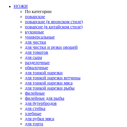
НОЖИ
По категории
поварские
поварские (в японском стиле)
поварсие (в китайском стиле)
кухонные
универсальные
для чистки
для чистки и резки овощей
для томатов
для сыра
разделочные
обвалочные
для тонкой нарезки
для тонкой нарезки ветчины
для тонкой нарезки мяса
для тонкой нарезки рыбы
филейные
филейные для рыбы
для бутербродов
для стейка
хлебные
для рубки мяса
для торта