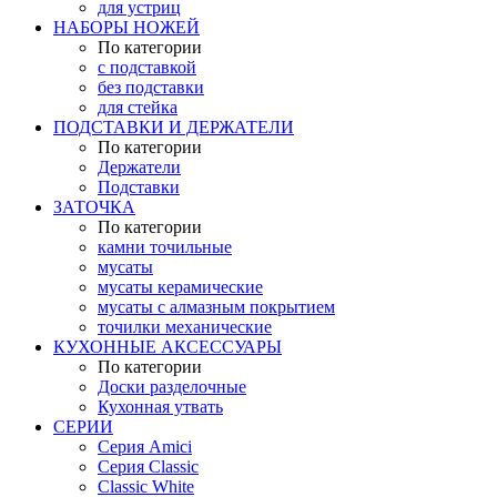
для устриц
НАБОРЫ НОЖЕЙ
По категории
с подставкой
без подставки
для стейка
ПОДСТАВКИ И ДЕРЖАТЕЛИ
По категории
Держатели
Подставки
ЗАТОЧКА
По категории
камни точильные
мусаты
мусаты керамические
мусаты с алмазным покрытием
точилки механические
КУХОННЫЕ АКСЕССУАРЫ
По категории
Доски разделочные
Кухонная утвать
СЕРИИ
Серия Amici
Серия Classic
Classic White