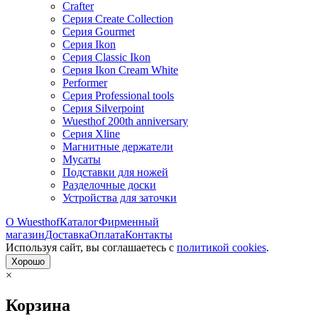
Crafter
Серия Create Collection
Серия Gourmet
Серия Ikon
Серия Classic Ikon
Серия Ikon Cream White
Performer
Серия Professional tools
Серия Silverpoint
Wuesthof 200th anniversary
Серия Xline
Магнитные держатели
Мусаты
Подставки для ножей
Разделочные доски
Устройства для заточки
О Wuesthof
Каталог
Фирменный
магазин
Доставка
Оплата
Контакты
Используя сайт, вы согла­шаетесь с
политикой cookies
.
Хорошо
×
Корзина