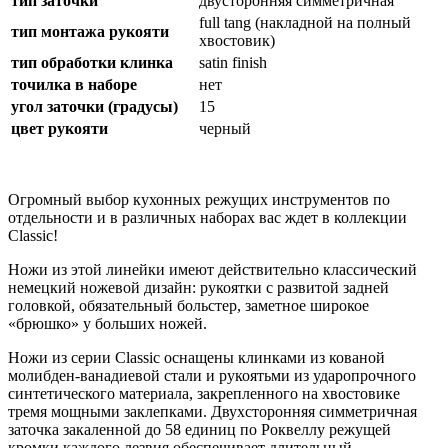
тип заточки
двусторонняя симметричная
full tang (накладной на полный
тип монтажа рукояти
хвостовик)
тип обработки клинка
satin finish
точилка в наборе
нет
угол заточки (градусы)
15
цвет рукояти
черный
Огромный выбор кухонных режущих инструментов по
отдельности и в различных наборах вас ждет в коллекции
Classic!
Ножи из этой линейки имеют действительно классический
немецкий ножевой дизайн: рукоятки с развитой задней
головкой, обязательный больстер, заметное широкое
«брюшко» у больших ножей.
Ножи из серии Classic оснащены клинками из кованой
молибден-ванадиевой стали и рукоятьми из ударопрочного
синтетического материала, закрепленного на хвостовике
тремя мощными заклепками. Двухсторонняя симметричная
заточка закаленной до 58 единиц по Роквеллу режущей
кромки каждого лезвия обеспечивает длительный