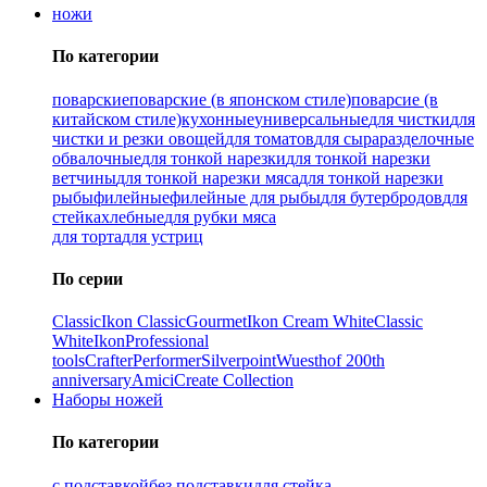
ножи
По категории
поварские
поварские (в японском стиле)
поварсие (в
китайском стиле)
кухонные
универсальные
для чистки
для
чистки и резки овощей
для томатов
для сыра
разделочные
обвалочные
для тонкой нарезки
для тонкой нарезки
ветчины
для тонкой нарезки мяса
для тонкой нарезки
рыбы
филейные
филейные для рыбы
для бутербродов
для
стейка
хлебные
для рубки мяса
для торта
для устриц
По серии
Classic
Ikon Classiс
Gourmet
Ikon Cream White
Classic
White
Ikon
Professional
tools
Crafter
Performer
Silverpoint
Wuesthof 200th
anniversary
Amici
Create Collection
Наборы ножей
По категории
с подставкой
без подставки
для стейка