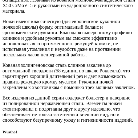
X50 CrMoV15 и рукоятьми из ударопрочного синтетического
материала.
Ножи имеют классическую (для европейской кухонной
ножевой школы) форму, оптимальный баланс и
эргономические рукоятки. Благодаря выверенному профилю
клинков и удобным рукоятьм вы сможете эффективно
использовать всю протяженность режущей кромки, не
испытывая утомления и неудобств даже на протяжении
нескольких часов непрерывной работы.
Кованая золингеновская сталь клинков закалена до
оптимальной твердости (58 единиц по шкале Роквелла), что
гарантирует хороший длительный рез и дает возможность
править режущую кромку мусатом. Рукоятки ножей
закреплены к хвостовикам с помощью трех мощных заклепок.
Все изделия из данной серии содержат больстер и навершие
из полированной нержавеющей стали. Элементы ножей
смонтированы и подогнаны друг к другу идеально, что
обеспечивает не только эстетичный внешний вид, но и
способствуют безупречному уходу и гигиеничности изделий.
Wüsthof