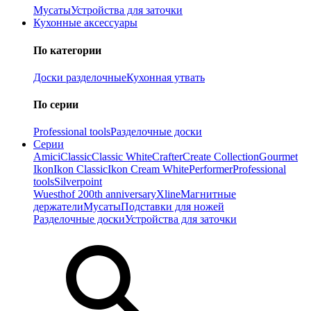
Мусаты
Устройства для заточки
Кухонные аксессуары
По категории
Доски разделочные
Кухонная утвать
По серии
Professional tools
Разделочные доски
Серии
Amici
Classic
Classic White
Crafter
Create Collection
Gourmet
Ikon
Ikon Classiс
Ikon Cream White
Performer
Professional
tools
Silverpoint
Wuesthof 200th anniversary
Xline
Магнитные
держатели
Мусаты
Подставки для ножей
Разделочные доски
Устройства для заточки