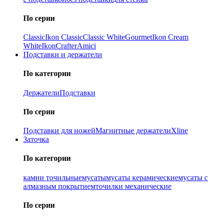
По серии
Classic
Ikon Classiс
Classic White
Gourmet
Ikon Cream
White
Ikon
Crafter
Amici
Подставки и держатели
По категории
Держатели
Подставки
По серии
Подставки для ножей
Магнитные держатели
Xline
Заточка
По категории
камни точильные
мусаты
мусаты керамические
мусаты с
алмазным покрытием
точилки механические
По серии