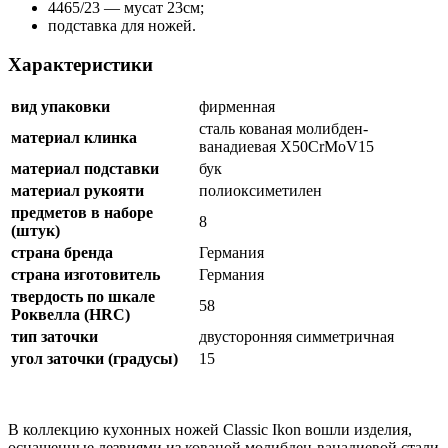
4465/23 — мусат 23см;
подставка для ножей.
Характеристики
вид упаковки
фирменная
сталь кованая молибден-
материал клинка
ванадиевая X50CrMoV15
материал подставки
бук
материал рукояти
полиоксиметилен
предметов в наборе
8
(штук)
страна бренда
Германия
страна изготовитель
Германия
твердость по шкале
58
Роквелла (HRC)
тип заточки
двусторонняя симметричная
угол заточки (градусы)
15
В коллекцию кухонных ножей Classic Ikon вошли изделия,
оснащенные лезвиями из кованой молибден-ванадиевой стали