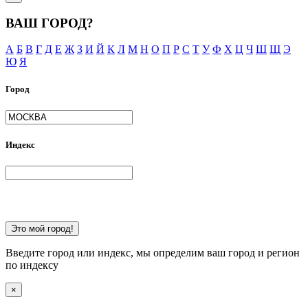
ВАШ ГОРОД?
А
Б
В
Г
Д
Е
Ж
З
И
Й
К
Л
М
Н
О
П
Р
С
Т
У
Ф
Х
Ц
Ч
Ш
Щ
Э
Ю
Я
Город
Индекс
Это мой город!
Введите город или индекс, мы определим ваш город и регион
по индексу
×