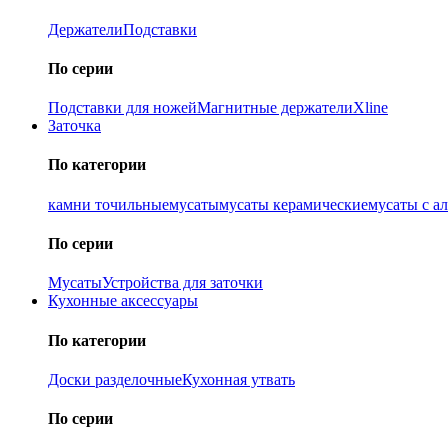
Держатели
Подставки
По серии
Подставки для ножей
Магнитные держатели
Xline
Заточка
По категории
камни точильные
мусаты
мусаты керамические
мусаты с а
По серии
Мусаты
Устройства для заточки
Кухонные аксессуары
По категории
Доски разделочные
Кухонная утвать
По серии