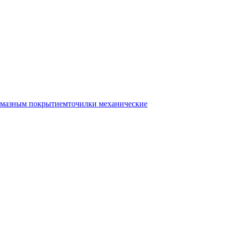
лмазным покрытием
точилки механические