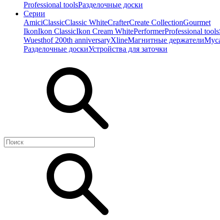
Professional tools
Разделочные доски
Серии
Amici
Classic
Classic White
Crafter
Create Collection
Gourmet
Ikon
Ikon Classiс
Ikon Cream White
Performer
Professional tools
Wuesthof 200th anniversary
Xline
Магнитные держатели
Мус
Разделочные доски
Устройства для заточки