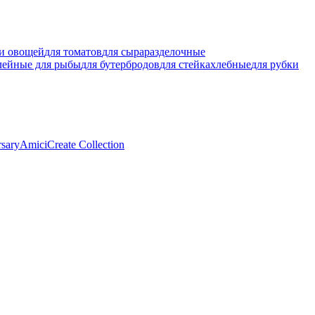
ки овощей
для томатов
для сыра
разделочные
лейные для рыбы
для бутербродов
для стейка
хлебные
для рубки
rsary
Amici
Create Collection