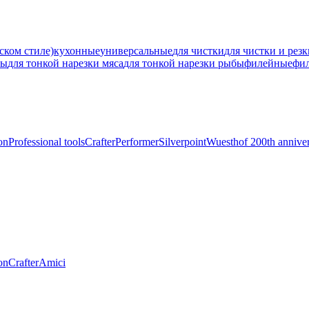
ском стиле)
кухонные
универсальные
для чистки
для чистки и рез
ны
для тонкой нарезки мяса
для тонкой нарезки рыбы
филейные
фи
on
Professional tools
Crafter
Performer
Silverpoint
Wuesthof 200th annive
on
Crafter
Amici