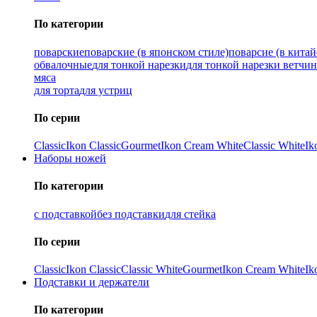
По категории
поварские
поварские (в японском стиле)
поварсие (в китай
обвалочные
для тонкой нарезки
для тонкой нарезки ветчи
мяса
для торта
для устриц
По серии
Classic
Ikon Classiс
Gourmet
Ikon Cream White
Classic White
Ik
Наборы ножей
По категории
с подставкой
без подставки
для стейка
По серии
Classic
Ikon Classiс
Classic White
Gourmet
Ikon Cream White
Ik
Подставки и держатели
По категории