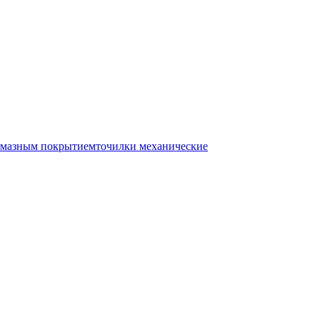
лмазным покрытием
точилки механические