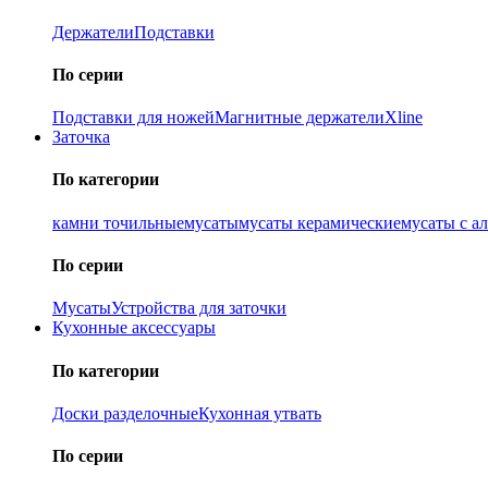
Держатели
Подставки
По серии
Подставки для ножей
Магнитные держатели
Xline
Заточка
По категории
камни точильные
мусаты
мусаты керамические
мусаты с а
По серии
Мусаты
Устройства для заточки
Кухонные аксессуары
По категории
Доски разделочные
Кухонная утвать
По серии