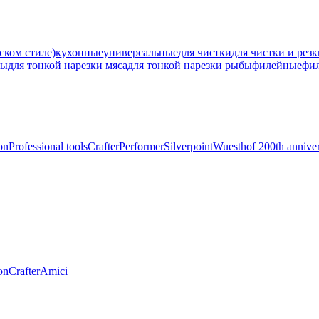
ском стиле)
кухонные
универсальные
для чистки
для чистки и рез
ны
для тонкой нарезки мяса
для тонкой нарезки рыбы
филейные
фи
on
Professional tools
Crafter
Performer
Silverpoint
Wuesthof 200th annive
on
Crafter
Amici