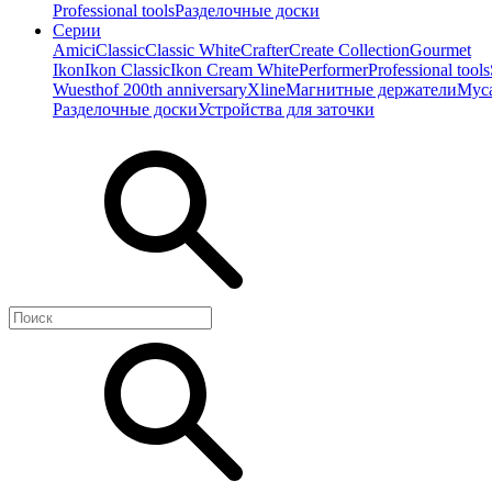
Professional tools
Разделочные доски
Серии
Amici
Classic
Classic White
Crafter
Create Collection
Gourmet
Ikon
Ikon Classiс
Ikon Cream White
Performer
Professional tools
Wuesthof 200th anniversary
Xline
Магнитные держатели
Мус
Разделочные доски
Устройства для заточки