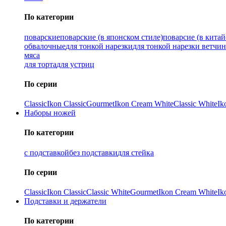
По категории
поварские
поварские (в японском стиле)
поварсие (в китай
обвалочные
для тонкой нарезки
для тонкой нарезки ветчи
мяса
для торта
для устриц
По серии
Classic
Ikon Classiс
Gourmet
Ikon Cream White
Classic White
Ik
Наборы ножей
По категории
с подставкой
без подставки
для стейка
По серии
Classic
Ikon Classiс
Classic White
Gourmet
Ikon Cream White
Ik
Подставки и держатели
По категории