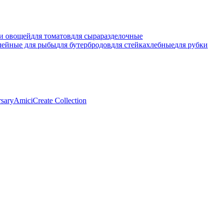
ки овощей
для томатов
для сыра
разделочные
лейные для рыбы
для бутербродов
для стейка
хлебные
для рубки
rsary
Amici
Create Collection