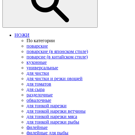
НОЖИ
По категории
поварские
поварские (в японском стиле)
поварсие (в китайском стиле)
кухонные
универсальные
для чистки
для чистки и резки овощей
для томатов
для сыра
разделочные
обвалочные
для тонкой нарезки
для тонкой нарезки ветчины
для тонкой нарезки мяса
для тонкой нарезки рыбы
филейные
филейные для рыбы