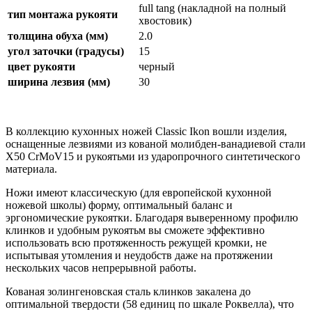
full tang (накладной на полный
тип монтажа рукояти
хвостовик)
толщина обуха (мм)
2.0
угол заточки (градусы)
15
цвет рукояти
черный
ширина лезвия (мм)
30
В коллекцию кухонных ножей Classic Ikon вошли изделия,
оснащенные лезвиями из кованой молибден-ванадиевой стали
X50 CrMoV15 и рукоятьми из ударопрочного синтетического
материала.
Ножи имеют классическую (для европейской кухонной
ножевой школы) форму, оптимальный баланс и
эргономические рукоятки. Благодаря выверенному профилю
клинков и удобным рукоятьм вы сможете эффективно
использовать всю протяженность режущей кромки, не
испытывая утомления и неудобств даже на протяжении
нескольких часов непрерывной работы.
Кованая золингеновская сталь клинков закалена до
оптимальной твердости (58 единиц по шкале Роквелла), что