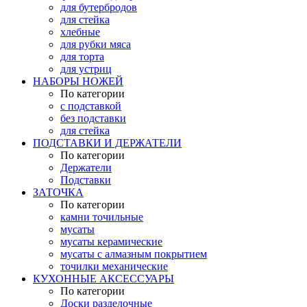
для бутербродов
для стейка
хлебные
для рубки мяса
для торта
для устриц
НАБОРЫ НОЖЕЙ
По категории
с подставкой
без подставки
для стейка
ПОДСТАВКИ И ДЕРЖАТЕЛИ
По категории
Держатели
Подставки
ЗАТОЧКА
По категории
камни точильные
мусаты
мусаты керамические
мусаты с алмазным покрытием
точилки механические
КУХОННЫЕ АКСЕССУАРЫ
По категории
Доски разделочные