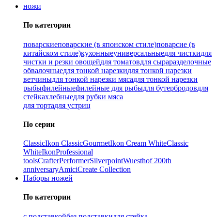
ножи
По категории
поварские
поварские (в японском стиле)
поварсие (в
китайском стиле)
кухонные
универсальные
для чистки
для
чистки и резки овощей
для томатов
для сыра
разделочные
обвалочные
для тонкой нарезки
для тонкой нарезки
ветчины
для тонкой нарезки мяса
для тонкой нарезки
рыбы
филейные
филейные для рыбы
для бутербродов
для
стейка
хлебные
для рубки мяса
для торта
для устриц
По серии
Classic
Ikon Classiс
Gourmet
Ikon Cream White
Classic
White
Ikon
Professional
tools
Crafter
Performer
Silverpoint
Wuesthof 200th
anniversary
Amici
Create Collection
Наборы ножей
По категории
с подставкой
без подставки
для стейка