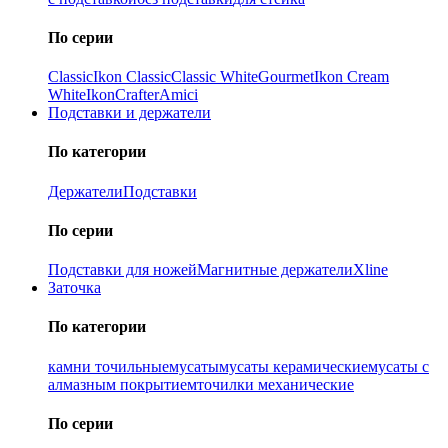
По серии
Classic
Ikon Classiс
Classic White
Gourmet
Ikon Cream
White
Ikon
Crafter
Amici
Подставки и держатели
По категории
Держатели
Подставки
По серии
Подставки для ножей
Магнитные держатели
Xline
Заточка
По категории
камни точильные
мусаты
мусаты керамические
мусаты с
алмазным покрытием
точилки механические
По серии