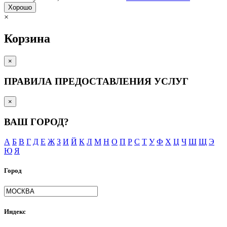
Хорошо
×
Корзина
×
ПРАВИЛА ПРЕДОСТАВЛЕНИЯ УСЛУГ
×
ВАШ ГОРОД?
А
Б
В
Г
Д
Е
Ж
З
И
Й
К
Л
М
Н
О
П
Р
С
Т
У
Ф
Х
Ц
Ч
Ш
Щ
Э
Ю
Я
Город
Индекс