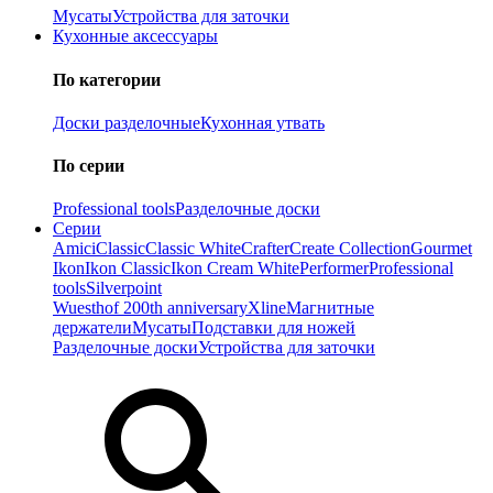
Мусаты
Устройства для заточки
Кухонные аксессуары
По категории
Доски разделочные
Кухонная утвать
По серии
Professional tools
Разделочные доски
Серии
Amici
Classic
Classic White
Crafter
Create Collection
Gourmet
Ikon
Ikon Classiс
Ikon Cream White
Performer
Professional
tools
Silverpoint
Wuesthof 200th anniversary
Xline
Магнитные
держатели
Мусаты
Подставки для ножей
Разделочные доски
Устройства для заточки