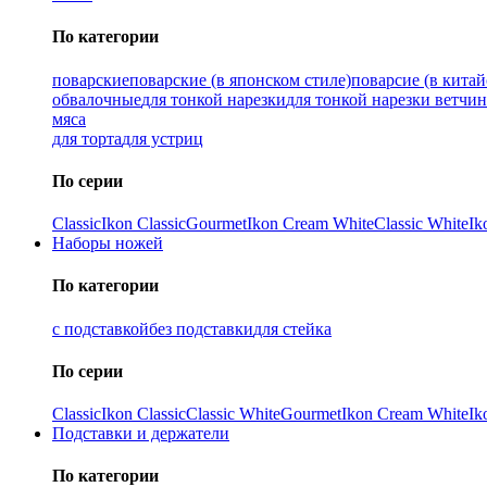
По категории
поварские
поварские (в японском стиле)
поварсие (в китай
обвалочные
для тонкой нарезки
для тонкой нарезки ветчи
мяса
для торта
для устриц
По серии
Classic
Ikon Classiс
Gourmet
Ikon Cream White
Classic White
Ik
Наборы ножей
По категории
с подставкой
без подставки
для стейка
По серии
Classic
Ikon Classiс
Classic White
Gourmet
Ikon Cream White
Ik
Подставки и держатели
По категории