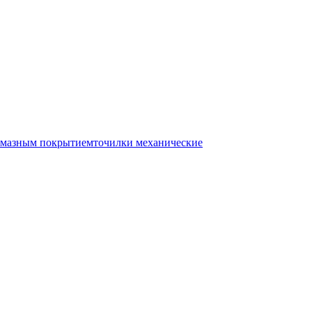
лмазным покрытием
точилки механические