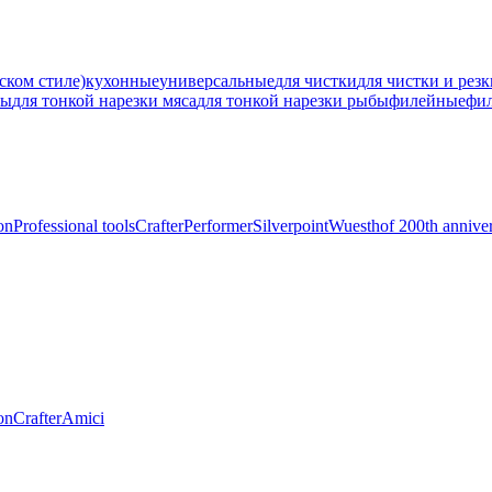
ском стиле)
кухонные
универсальные
для чистки
для чистки и рез
ны
для тонкой нарезки мяса
для тонкой нарезки рыбы
филейные
фи
on
Professional tools
Crafter
Performer
Silverpoint
Wuesthof 200th annive
on
Crafter
Amici