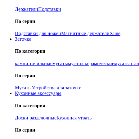
Держатели
Подставки
По серии
Подставки для ножей
Магнитные держатели
Xline
Заточка
По категории
камни точильные
мусаты
мусаты керамические
мусаты с а
По серии
Мусаты
Устройства для заточки
Кухонные аксессуары
По категории
Доски разделочные
Кухонная утвать
По серии