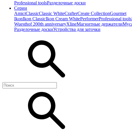
Professional tools
Разделочные доски
Серии
Amici
Classic
Classic White
Crafter
Create Collection
Gourmet
Ikon
Ikon Classiс
Ikon Cream White
Performer
Professional tools
Wuesthof 200th anniversary
Xline
Магнитные держатели
Мус
Разделочные доски
Устройства для заточки