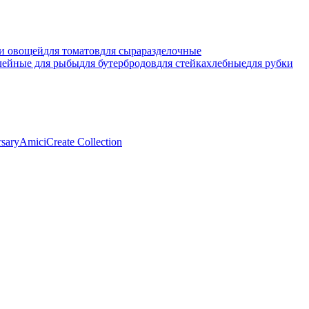
ки овощей
для томатов
для сыра
разделочные
лейные для рыбы
для бутербродов
для стейка
хлебные
для рубки
rsary
Amici
Create Collection