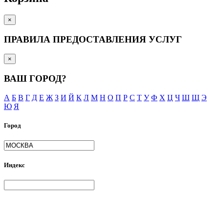
×
ПРАВИЛА ПРЕДОСТАВЛЕНИЯ УСЛУГ
×
ВАШ ГОРОД?
А
Б
В
Г
Д
Е
Ж
З
И
Й
К
Л
М
Н
О
П
Р
С
Т
У
Ф
Х
Ц
Ч
Ш
Щ
Э
Ю
Я
Город
Индекс