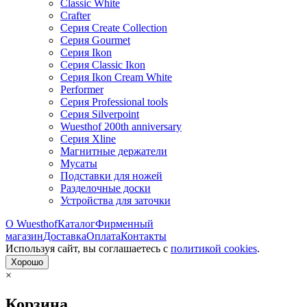
Classic White
Crafter
Серия Create Collection
Серия Gourmet
Серия Ikon
Серия Classic Ikon
Серия Ikon Cream White
Performer
Серия Professional tools
Серия Silverpoint
Wuesthof 200th anniversary
Серия Xline
Магнитные держатели
Мусаты
Подставки для ножей
Разделочные доски
Устройства для заточки
О Wuesthof
Каталог
Фирменный
магазин
Доставка
Оплата
Контакты
Используя сайт, вы согла­шаетесь с
политикой cookies
.
Хорошо
×
Корзина