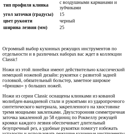
с воздушными карманами и
тип профиля клинка
зубчиками
угол заточки (градусы)
15
цвет рукояти
черный
ширина лезвия (мм)
25
Огромный выбор кухонных режущих инструментов по
отдельности и в различных наборах вас ждет в коллекции
Classic!
Ножи из этой линейки имеют действительно классический
немецкий ножевой дизайн: рукоятки с развитой задней
головкой, обязательный больстер, заметное широкое
«брюшко» у больших ножей.
Ножи из серии Classic оснащены клинками из кованой
молибден-ванадиевой стали и рукоятьми из ударопрочного
синтетического материала, закрепленного на хвостовике
тремя мощными заклепками. Двухсторонняя симметричная
заточка закаленной до 58 единиц по Роквеллу режущей
кромки каждого лезвия обеспечивает длительный
безупречный рез, а удобные рукоятки помогут избежать
усталости и использовать режущие кухонные инструменты