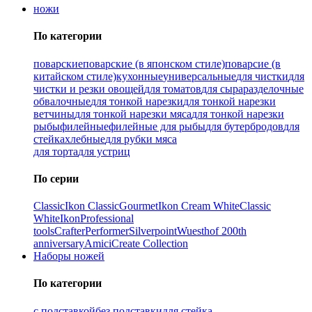
ножи
По категории
поварские
поварские (в японском стиле)
поварсие (в
китайском стиле)
кухонные
универсальные
для чистки
для
чистки и резки овощей
для томатов
для сыра
разделочные
обвалочные
для тонкой нарезки
для тонкой нарезки
ветчины
для тонкой нарезки мяса
для тонкой нарезки
рыбы
филейные
филейные для рыбы
для бутербродов
для
стейка
хлебные
для рубки мяса
для торта
для устриц
По серии
Classic
Ikon Classiс
Gourmet
Ikon Cream White
Classic
White
Ikon
Professional
tools
Crafter
Performer
Silverpoint
Wuesthof 200th
anniversary
Amici
Create Collection
Наборы ножей
По категории
с подставкой
без подставки
для стейка