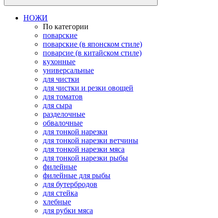
НОЖИ
По категории
поварские
поварские (в японском стиле)
поварсие (в китайском стиле)
кухонные
универсальные
для чистки
для чистки и резки овощей
для томатов
для сыра
разделочные
обвалочные
для тонкой нарезки
для тонкой нарезки ветчины
для тонкой нарезки мяса
для тонкой нарезки рыбы
филейные
филейные для рыбы
для бутербродов
для стейка
хлебные
для рубки мяса