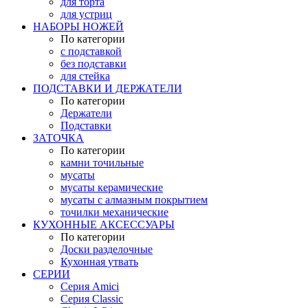
для торта
для устриц
НАБОРЫ НОЖЕЙ
По категории
с подставкой
без подставки
для стейка
ПОДСТАВКИ И ДЕРЖАТЕЛИ
По категории
Держатели
Подставки
ЗАТОЧКА
По категории
камни точильные
мусаты
мусаты керамические
мусаты с алмазным покрытием
точилки механические
КУХОННЫЕ АКСЕССУАРЫ
По категории
Доски разделочные
Кухонная утвать
СЕРИИ
Серия Amici
Серия Classic