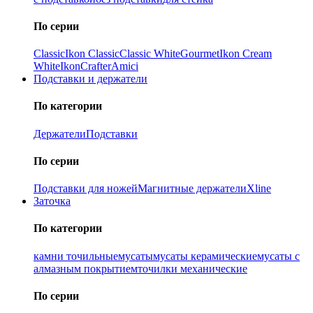
По серии
Classic
Ikon Classiс
Classic White
Gourmet
Ikon Cream
White
Ikon
Crafter
Amici
Подставки и держатели
По категории
Держатели
Подставки
По серии
Подставки для ножей
Магнитные держатели
Xline
Заточка
По категории
камни точильные
мусаты
мусаты керамические
мусаты с
алмазным покрытием
точилки механические
По серии