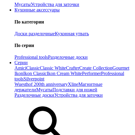
Мусаты
Устройства для заточки
Кухонные аксессуары
По категории
Доски разделочные
Кухонная утвать
По серии
Professional tools
Разделочные доски
Серии
Amici
Classic
Classic White
Crafter
Create Collection
Gourmet
Ikon
Ikon Classiс
Ikon Cream White
Performer
Professional
tools
Silverpoint
Wuesthof 200th anniversary
Xline
Магнитные
держатели
Мусаты
Подставки для ножей
Разделочные доски
Устройства для заточки