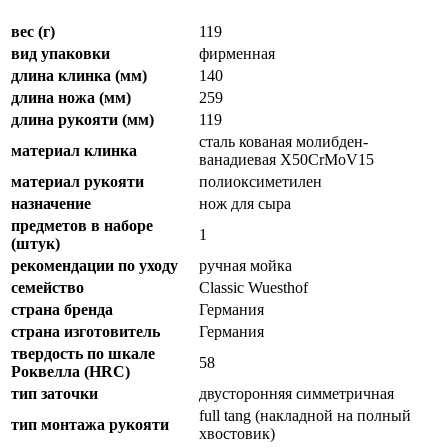
вес (г)
119
вид упаковки
фирменная
длина клинка (мм)
140
длина ножа (мм)
259
длина рукояти (мм)
119
сталь кованая молибден-
материал клинка
ванадиевая X50CrMoV15
материал рукояти
полиоксиметилен
назначение
нож для сыра
предметов в наборе
1
(штук)
рекомендации по уходу
ручная мойка
семейство
Classic Wuesthof
страна бренда
Германия
страна изготовитель
Германия
твердость по шкале
58
Роквелла (HRC)
тип заточки
двусторонняя симметричная
full tang (накладной на полный
тип монтажа рукояти
хвостовик)