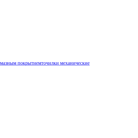
лмазным покрытием
точилки механические