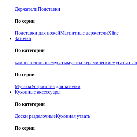
Держатели
Подставки
По серии
Подставки для ножей
Магнитные держатели
Xline
Заточка
По категории
камни точильные
мусаты
мусаты керамические
мусаты с а
По серии
Мусаты
Устройства для заточки
Кухонные аксессуары
По категории
Доски разделочные
Кухонная утвать
По серии