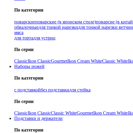
По категории
поварские
поварские (в японском стиле)
поварсие (в китай
обвалочные
для тонкой нарезки
для тонкой нарезки ветчи
мяса
для торта
для устриц
По серии
Classic
Ikon Classiс
Gourmet
Ikon Cream White
Classic White
Ik
Наборы ножей
По категории
с подставкой
без подставки
для стейка
По серии
Classic
Ikon Classiс
Classic White
Gourmet
Ikon Cream White
Ik
Подставки и держатели
По категории