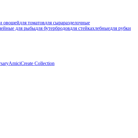
ки овощей
для томатов
для сыра
разделочные
лейные для рыбы
для бутербродов
для стейка
хлебные
для рубки
rsary
Amici
Create Collection