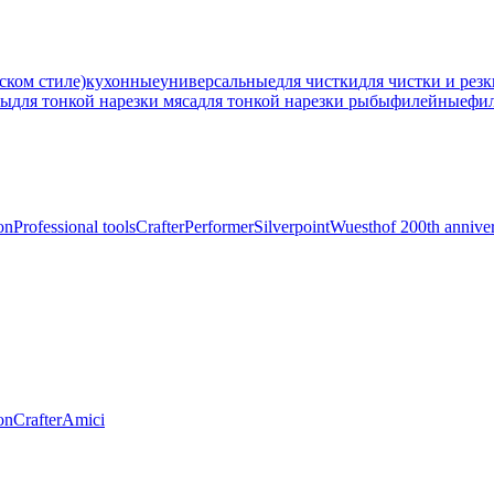
ском стиле)
кухонные
универсальные
для чистки
для чистки и рез
ны
для тонкой нарезки мяса
для тонкой нарезки рыбы
филейные
фи
on
Professional tools
Crafter
Performer
Silverpoint
Wuesthof 200th annive
on
Crafter
Amici