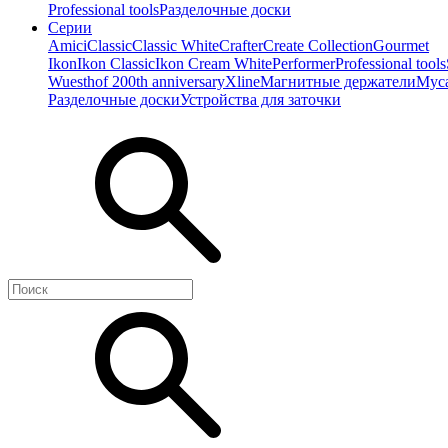
Professional tools
Разделочные доски
Серии
Amici
Classic
Classic White
Crafter
Create Collection
Gourmet
Ikon
Ikon Classiс
Ikon Cream White
Performer
Professional tools
Wuesthof 200th anniversary
Xline
Магнитные держатели
Мус
Разделочные доски
Устройства для заточки