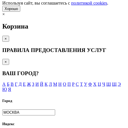
Используя сайт, вы согла­шаетесь с
политикой cookies
.
Хорошо
×
Корзина
×
ПРАВИЛА ПРЕДОСТАВЛЕНИЯ УСЛУГ
×
ВАШ ГОРОД?
А
Б
В
Г
Д
Е
Ж
З
И
Й
К
Л
М
Н
О
П
Р
С
Т
У
Ф
Х
Ц
Ч
Ш
Щ
Э
Ю
Я
Город
Индекс