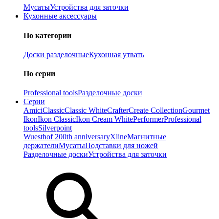
Мусаты
Устройства для заточки
Кухонные аксессуары
По категории
Доски разделочные
Кухонная утвать
По серии
Professional tools
Разделочные доски
Серии
Amici
Classic
Classic White
Crafter
Create Collection
Gourmet
Ikon
Ikon Classiс
Ikon Cream White
Performer
Professional
tools
Silverpoint
Wuesthof 200th anniversary
Xline
Магнитные
держатели
Мусаты
Подставки для ножей
Разделочные доски
Устройства для заточки