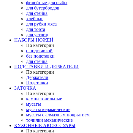
филейные для рыбы
для бутербродов
для стейка
хлебные
для рубки мяса
для торта
для устриц
НАБОРЫ НОЖЕЙ
По категории
с подставкой
без подставки
для стейка
ПОДСТАВКИ И ДЕРЖАТЕЛИ
По категории
Держатели
Подставки
ЗАТОЧКА
По категории
камни точильные
мусаты
мусаты керамические
мусаты с алмазным покрытием
точилки механические
КУХОННЫЕ АКСЕССУАРЫ
По категории