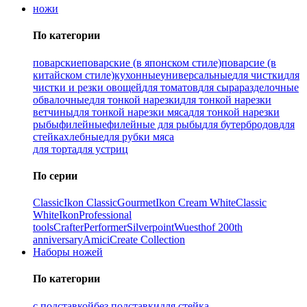
ножи
По категории
поварские
поварские (в японском стиле)
поварсие (в
китайском стиле)
кухонные
универсальные
для чистки
для
чистки и резки овощей
для томатов
для сыра
разделочные
обвалочные
для тонкой нарезки
для тонкой нарезки
ветчины
для тонкой нарезки мяса
для тонкой нарезки
рыбы
филейные
филейные для рыбы
для бутербродов
для
стейка
хлебные
для рубки мяса
для торта
для устриц
По серии
Classic
Ikon Classiс
Gourmet
Ikon Cream White
Classic
White
Ikon
Professional
tools
Crafter
Performer
Silverpoint
Wuesthof 200th
anniversary
Amici
Create Collection
Наборы ножей
По категории
с подставкой
без подставки
для стейка