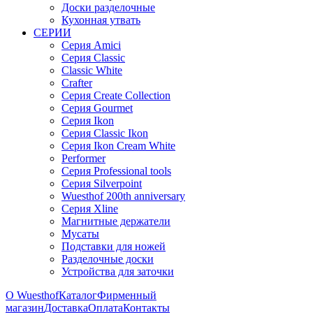
Доски разделочные
Кухонная утвать
СЕРИИ
Серия Amici
Серия Classic
Classic White
Crafter
Серия Create Collection
Серия Gourmet
Серия Ikon
Серия Classic Ikon
Серия Ikon Cream White
Performer
Серия Professional tools
Серия Silverpoint
Wuesthof 200th anniversary
Серия Xline
Магнитные держатели
Мусаты
Подставки для ножей
Разделочные доски
Устройства для заточки
О Wuesthof
Каталог
Фирменный
магазин
Доставка
Оплата
Контакты