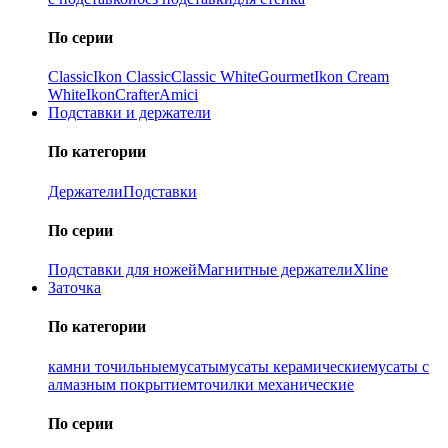
По серии
Classic
Ikon Classiс
Classic White
Gourmet
Ikon Cream
White
Ikon
Crafter
Amici
Подставки и держатели
По категории
Держатели
Подставки
По серии
Подставки для ножей
Магнитные держатели
Xline
Заточка
По категории
камни точильные
мусаты
мусаты керамические
мусаты с
алмазным покрытием
точилки механические
По серии