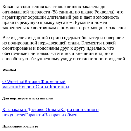
Кованая золингеновская сталь клинков закалена до
оптимальной твердости (58 единиц по шкале Роквелла), что
гарантирует хороший длительный рез и дает возможность
править режущую кромку мусатом. Рукоятки ножей
закреплены к хвостовикам с помощью трех мощных заклепок.
Все изделия из данной серии содержат больстер и навершие
из полированной нержавеющей стали. Элементы ножей
смонтированы и подогнаны друг к другу идеально, что
обеспечивает не только эстетичный внешний вид, но и
способствуют безупречному уходу и гигиеничности изделий.
Wüsthof
О Wuesthof
Каталог
Фирменный
магазин
Новости
Статьи
Контакты
Для партнеров и покупателей
Как заказать
Доставка
Оплата
Карта постоянного
покупателя
Гарантии
Возврат и обмен
Принимаем к оплате