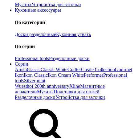
Мусаты
Устройства для заточки
Кухонные аксессуары
По категории
Доски разделочные
Кухонная утвать
По серии
Professional tools
Разделочные доски
Серии
Amici
Classic
Classic White
Crafter
Create Collection
Gourmet
Ikon
Ikon Classiс
Ikon Cream White
Performer
Professional
tools
Silverpoint
Wuesthof 200th anniversary
Xline
Магнитные
держатели
Мусаты
Подставки для ножей
Разделочные доски
Устройства для заточки