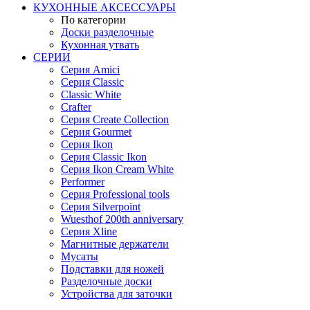
КУХОННЫЕ АКСЕССУАРЫ
По категории
Доски разделочные
Кухонная утвать
СЕРИИ
Серия Amici
Серия Classic
Classic White
Crafter
Серия Create Collection
Серия Gourmet
Серия Ikon
Серия Classic Ikon
Серия Ikon Cream White
Performer
Серия Professional tools
Серия Silverpoint
Wuesthof 200th anniversary
Серия Xline
Магнитные держатели
Мусаты
Подставки для ножей
Разделочные доски
Устройства для заточки