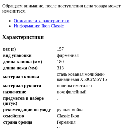
Обращаем внимание, после поступления цена товара может
измениться.
Описание и характеристики
Информация: Ikon Classiс
Характеристики
вес (г)
157
вид упаковки
фирменная
длина клинка (мм)
180
длина ножа (мм)
313
сталь кованая молибден-
материал клинка
ванадиевая X50CrMoV15
материал рукояти
полиоксиметилен
назначение
нож филейный
предметов в наборе
1
(штук)
рекомендации по уходу
ручная мойка
семейство
Classic Ikon
страна бренда
Германия