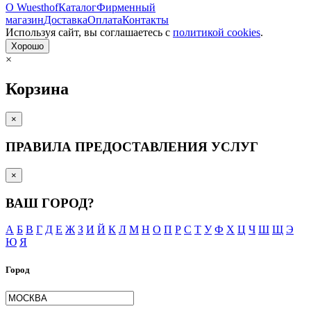
О Wuesthof
Каталог
Фирменный
магазин
Доставка
Оплата
Контакты
Используя сайт, вы согла­шаетесь с
политикой cookies
.
Хорошо
×
Корзина
×
ПРАВИЛА ПРЕДОСТАВЛЕНИЯ УСЛУГ
×
ВАШ ГОРОД?
А
Б
В
Г
Д
Е
Ж
З
И
Й
К
Л
М
Н
О
П
Р
С
Т
У
Ф
Х
Ц
Ч
Ш
Щ
Э
Ю
Я
Город