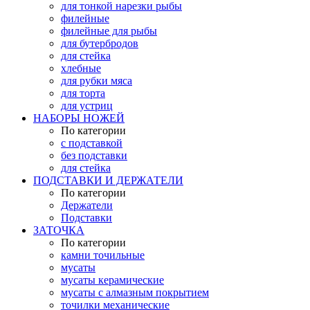
для тонкой нарезки рыбы
филейные
филейные для рыбы
для бутербродов
для стейка
хлебные
для рубки мяса
для торта
для устриц
НАБОРЫ НОЖЕЙ
По категории
с подставкой
без подставки
для стейка
ПОДСТАВКИ И ДЕРЖАТЕЛИ
По категории
Держатели
Подставки
ЗАТОЧКА
По категории
камни точильные
мусаты
мусаты керамические
мусаты с алмазным покрытием
точилки механические