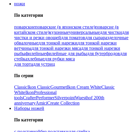
ножи
По категории
поварские
поварские (в японском стиле)
поварсие (в
китайском стиле)
кухонные
универсальные
для чистки
для
чистки и резки овощей
для томатов
для сыра
разделочные
обвалочные
для тонкой нарезки
для тонкой нарезки
ветчины
для тонкой нарезки мяса
для тонкой нарезки
рыбы
филейные
филейные для рыбы
для бутербродов
для
стейка
хлебные
для рубки мяса
для торта
для устриц
По серии
Classic
Ikon Classiс
Gourmet
Ikon Cream White
Classic
White
Ikon
Professional
tools
Crafter
Performer
Silverpoint
Wuesthof 200th
anniversary
Amici
Create Collection
Наборы ножей
По категории
с подставкой
без подставки
для стейка