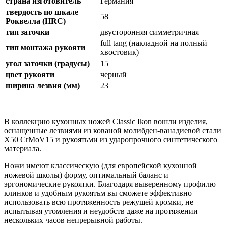
страна изготовитель
Германия
твердость по шкале
58
Роквелла (HRC)
тип заточки
двусторонняя симметричная
full tang (накладной на полный
тип монтажа рукояти
хвостовик)
угол заточки (градусы)
15
цвет рукояти
черный
ширина лезвия (мм)
23
В коллекцию кухонных ножей Classic Ikon вошли изделия,
оснащенные лезвиями из кованой молибден-ванадиевой стали
X50 CrMoV15 и рукоятьми из ударопрочного синтетического
материала.
Ножи имеют классическую (для европейской кухонной
ножевой школы) форму, оптимальный баланс и
эргономические рукоятки. Благодаря выверенному профилю
клинков и удобным рукоятьм вы сможете эффективно
использовать всю протяженность режущей кромки, не
испытывая утомления и неудобств даже на протяжении
нескольких часов непрерывной работы.