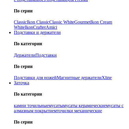
По серии
Classic
Ikon Classiс
Classic White
Gourmet
Ikon Cream
White
Ikon
Crafter
Amici
Подставки и держатели
По категории
Держатели
Подставки
По серии
Подставки для ножей
Магнитные держатели
Xline
Заточка
По категории
камни точильные
мусаты
мусаты керамические
мусаты с
алмазным покрытием
точилки механические
По серии