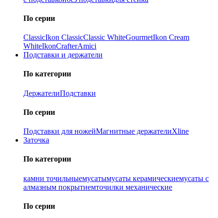
По серии
Classic
Ikon Classiс
Classic White
Gourmet
Ikon Cream
White
Ikon
Crafter
Amici
Подставки и держатели
По категории
Держатели
Подставки
По серии
Подставки для ножей
Магнитные держатели
Xline
Заточка
По категории
камни точильные
мусаты
мусаты керамические
мусаты с
алмазным покрытием
точилки механические
По серии