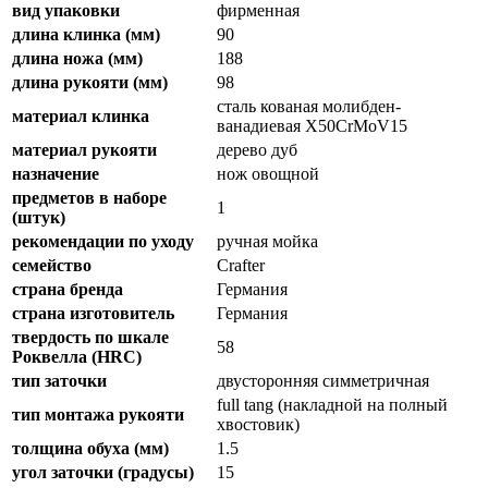
вид упаковки
фирменная
длина клинка (мм)
90
длина ножа (мм)
188
длина рукояти (мм)
98
сталь кованая молибден-
материал клинка
ванадиевая X50CrMoV15
материал рукояти
дерево дуб
назначение
нож овощной
предметов в наборе
1
(штук)
рекомендации по уходу
ручная мойка
семейство
Crafter
страна бренда
Германия
страна изготовитель
Германия
твердость по шкале
58
Роквелла (HRC)
тип заточки
двусторонняя симметричная
full tang (накладной на полный
тип монтажа рукояти
хвостовик)
толщина обуха (мм)
1.5
угол заточки (градусы)
15