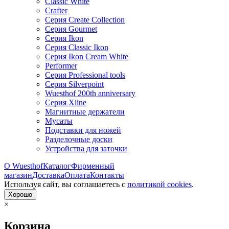
Classic White
Crafter
Серия Create Collection
Серия Gourmet
Серия Ikon
Серия Classic Ikon
Серия Ikon Cream White
Performer
Серия Professional tools
Серия Silverpoint
Wuesthof 200th anniversary
Серия Xline
Магнитные держатели
Мусаты
Подставки для ножей
Разделочные доски
Устройства для заточки
О Wuesthof
Каталог
Фирменный
магазин
Доставка
Оплата
Контакты
Используя сайт, вы согла­шаетесь с
политикой cookies
.
Хорошо
×
Корзина