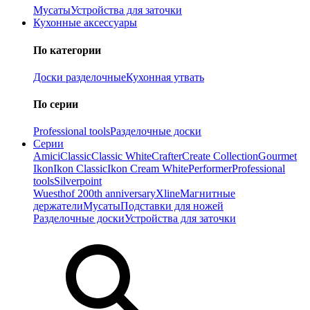
Мусаты
Устройства для заточки
Кухонные аксессуары
По категории
Доски разделочные
Кухонная утвать
По серии
Professional tools
Разделочные доски
Серии
Amici
Classic
Classic White
Crafter
Create Collection
Gourmet
Ikon
Ikon Classiс
Ikon Cream White
Performer
Professional
tools
Silverpoint
Wuesthof 200th anniversary
Xline
Магнитные
держатели
Мусаты
Подставки для ножей
Разделочные доски
Устройства для заточки