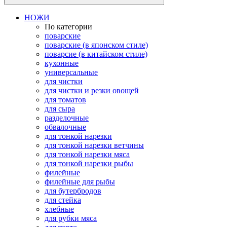
НОЖИ
По категории
поварские
поварские (в японском стиле)
поварсие (в китайском стиле)
кухонные
универсальные
для чистки
для чистки и резки овощей
для томатов
для сыра
разделочные
обвалочные
для тонкой нарезки
для тонкой нарезки ветчины
для тонкой нарезки мяса
для тонкой нарезки рыбы
филейные
филейные для рыбы
для бутербродов
для стейка
хлебные
для рубки мяса