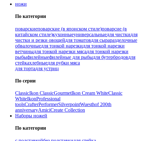
ножи
По категории
поварские
поварские (в японском стиле)
поварсие (в
китайском стиле)
кухонные
универсальные
для чистки
для
чистки и резки овощей
для томатов
для сыра
разделочные
обвалочные
для тонкой нарезки
для тонкой нарезки
ветчины
для тонкой нарезки мяса
для тонкой нарезки
рыбы
филейные
филейные для рыбы
для бутербродов
для
стейка
хлебные
для рубки мяса
для торта
для устриц
По серии
Classic
Ikon Classiс
Gourmet
Ikon Cream White
Classic
White
Ikon
Professional
tools
Crafter
Performer
Silverpoint
Wuesthof 200th
anniversary
Amici
Create Collection
Наборы ножей
По категории
с подставкой
без подставки
для стейка