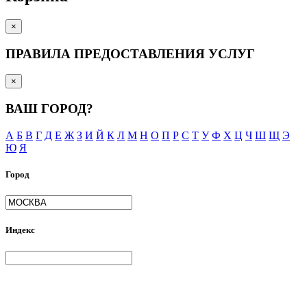
×
ПРАВИЛА ПРЕДОСТАВЛЕНИЯ УСЛУГ
×
ВАШ ГОРОД?
А
Б
В
Г
Д
Е
Ж
З
И
Й
К
Л
М
Н
О
П
Р
С
Т
У
Ф
Х
Ц
Ч
Ш
Щ
Э
Ю
Я
Город
Индекс