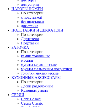
для торта
для устриц
НАБОРЫ НОЖЕЙ
По категории
с подставкой
без подставки
для стейка
ПОДСТАВКИ И ДЕРЖАТЕЛИ
По категории
Держатели
Подставки
ЗАТОЧКА
По категории
камни точильные
мусаты
мусаты керамические
мусаты с алмазным покрытием
точилки механические
КУХОННЫЕ АКСЕССУАРЫ
По категории
Доски разделочные
Кухонная утвать
СЕРИИ
Серия Amici
Серия Classic