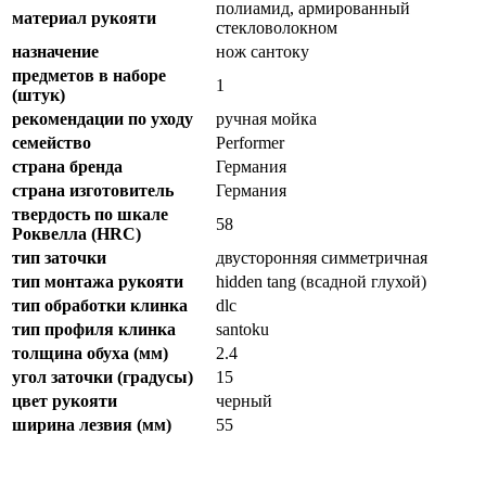
полиамид, армированный
материал рукояти
стекловолокном
назначение
нож сантоку
предметов в наборе
1
(штук)
рекомендации по уходу
ручная мойка
семейство
Performer
страна бренда
Германия
страна изготовитель
Германия
твердость по шкале
58
Роквелла (HRC)
тип заточки
двусторонняя симметричная
тип монтажа рукояти
hidden tang (всадной глухой)
тип обработки клинка
dlc
тип профиля клинка
santoku
толщина обуха (мм)
2.4
угол заточки (градусы)
15
цвет рукояти
черный
ширина лезвия (мм)
55