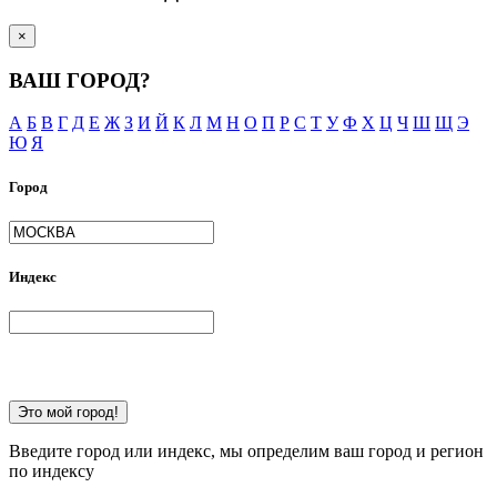
×
ВАШ ГОРОД?
А
Б
В
Г
Д
Е
Ж
З
И
Й
К
Л
М
Н
О
П
Р
С
Т
У
Ф
Х
Ц
Ч
Ш
Щ
Э
Ю
Я
Город
Индекс
Это мой город!
Введите город или индекс, мы определим ваш город и регион
по индексу