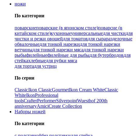
ножи
По категории
поварские
поварские (в японском стиле)
поварсие (в
китайском стиле)
кухонные
универсальные
для чистки
для
чистки и резки овощей
для томатов
для сыра
разделочные
обвалочные
для тонкой нарезки
для тонкой нарезки
ветчины
для тонкой нарезки мяса
для тонкой нарезки
рыбы
филейные
филейные для рыбы
для бутербродов
для
стейка
хлебные
для рубки мяса
для торта
для устриц
По серии
Classic
Ikon Classiс
Gourmet
Ikon Cream White
Classic
White
Ikon
Professional
tools
Crafter
Performer
Silverpoint
Wuesthof 200th
anniversary
Amici
Create Collection
Наборы ножей
По категории
с подставкой
без подставки
для стейка