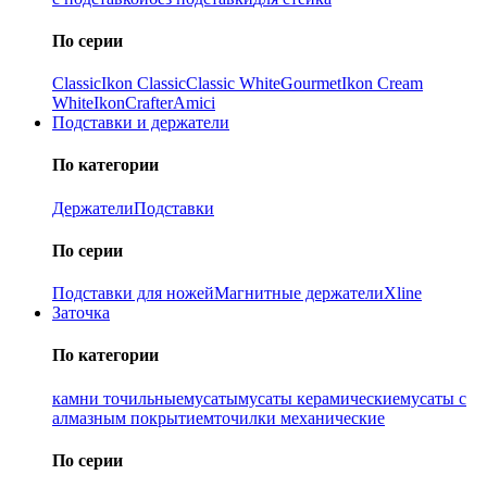
По серии
Classic
Ikon Classiс
Classic White
Gourmet
Ikon Cream
White
Ikon
Crafter
Amici
Подставки и держатели
По категории
Держатели
Подставки
По серии
Подставки для ножей
Магнитные держатели
Xline
Заточка
По категории
камни точильные
мусаты
мусаты керамические
мусаты с
алмазным покрытием
точилки механические
По серии