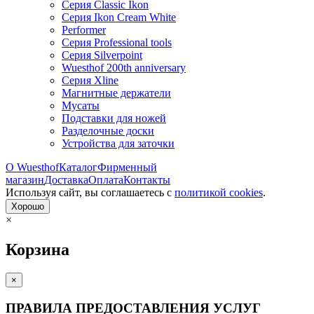
Серия Classic Ikon
Серия Ikon Cream White
Performer
Серия Professional tools
Серия Silverpoint
Wuesthof 200th anniversary
Серия Xline
Магнитные держатели
Мусаты
Подставки для ножей
Разделочные доски
Устройства для заточки
О Wuesthof
Каталог
Фирменный
магазин
Доставка
Оплата
Контакты
Используя сайт, вы согла­шаетесь с
политикой cookies
.
Хорошо
×
Корзина
×
ПРАВИЛА ПРЕДОСТАВЛЕНИЯ УСЛУГ