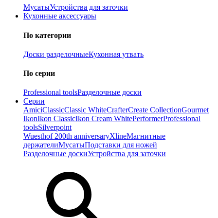
Мусаты
Устройства для заточки
Кухонные аксессуары
По категории
Доски разделочные
Кухонная утвать
По серии
Professional tools
Разделочные доски
Серии
Amici
Classic
Classic White
Crafter
Create Collection
Gourmet
Ikon
Ikon Classiс
Ikon Cream White
Performer
Professional
tools
Silverpoint
Wuesthof 200th anniversary
Xline
Магнитные
держатели
Мусаты
Подставки для ножей
Разделочные доски
Устройства для заточки