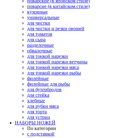
поварские (в японском стиле)
поварсие (в китайском стиле)
кухонные
универсальные
для чистки
для чистки и резки овощей
для томатов
для сыра
разделочные
обвалочные
для тонкой нарезки
для тонкой нарезки ветчины
для тонкой нарезки мяса
для тонкой нарезки рыбы
филейные
филейные для рыбы
для бутербродов
для стейка
хлебные
для рубки мяса
для торта
для устриц
НАБОРЫ НОЖЕЙ
По категории
с подставкой