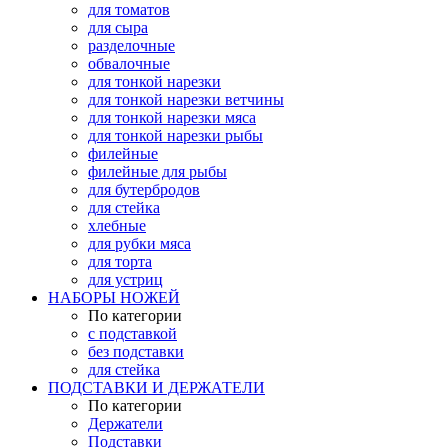
для томатов
для сыра
разделочные
обвалочные
для тонкой нарезки
для тонкой нарезки ветчины
для тонкой нарезки мяса
для тонкой нарезки рыбы
филейные
филейные для рыбы
для бутербродов
для стейка
хлебные
для рубки мяса
для торта
для устриц
НАБОРЫ НОЖЕЙ
По категории
с подставкой
без подставки
для стейка
ПОДСТАВКИ И ДЕРЖАТЕЛИ
По категории
Держатели
Подставки