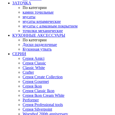
ЗАТОЧКА
По категории
камни точильные
мусаты
мусаты керамические
мусаты с алмазным покрытием
точилки механические
КУХОННЫЕ АКСЕССУАРЫ
По категории
Доски разделочные
Кухонная утвать
СЕРИИ
Серия Amici
Серия Classic
Classic White
Crafter
Серия Create Collection
Серия Gourmet
Серия Ikon
Серия Classic Ikon
Серия Ikon Cream White
Performer
Серия Professional tools
Серия Silverpoint
Wuesthof 200th anniversary