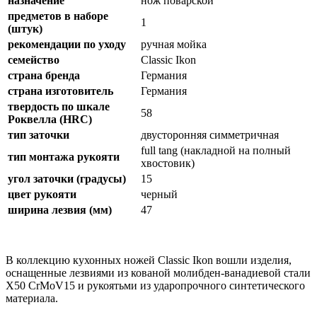
назначение
нож поварской
предметов в наборе
1
(штук)
рекомендации по уходу
ручная мойка
семейство
Classic Ikon
страна бренда
Германия
страна изготовитель
Германия
твердость по шкале
58
Роквелла (HRC)
тип заточки
двусторонняя симметричная
full tang (накладной на полный
тип монтажа рукояти
хвостовик)
угол заточки (градусы)
15
цвет рукояти
черный
ширина лезвия (мм)
47
В коллекцию кухонных ножей Classic Ikon вошли изделия,
оснащенные лезвиями из кованой молибден-ванадиевой стали
X50 CrMoV15 и рукоятьми из ударопрочного синтетического
материала.