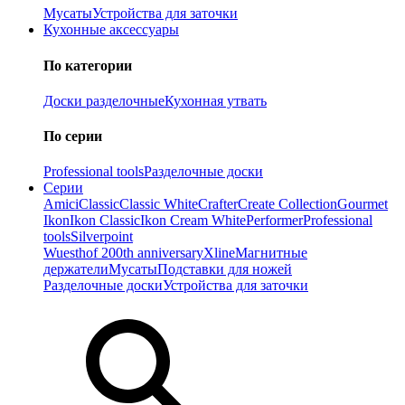
Мусаты
Устройства для заточки
Кухонные аксессуары
По категории
Доски разделочные
Кухонная утвать
По серии
Professional tools
Разделочные доски
Серии
Amici
Classic
Classic White
Crafter
Create Collection
Gourmet
Ikon
Ikon Classiс
Ikon Cream White
Performer
Professional
tools
Silverpoint
Wuesthof 200th anniversary
Xline
Магнитные
держатели
Мусаты
Подставки для ножей
Разделочные доски
Устройства для заточки