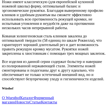
Ножи имеют классическую (для европейской кухонной
ножевой школы) форму, оптимальный баланс и
эргономические рукоятки. Благодаря выверенному профилю
клинков и удобным рукоятьм вы сможете эффективно
использовать всю протяженность режущей кромки, не
испытывая утомления и неудобств даже на протяжении
нескольких часов непрерывной работы.
Кованая золингеновская сталь клинков закалена до
оптимальной твердости (58 единиц по шкале Роквелла), что
гарантирует хороший длительный рез и дает возможность
править режущую кромку мусатом. Рукоятки ножей
закреплены к хвостовикам с помощью трех мощных заклепок.
Все изделия из данной серии содержат больстер и навершие
из полированной нержавеющей стали. Элементы ножей
смонтированы и подогнаны друг к другу идеально, что
обеспечивает не только эстетичный внешний вид, но и
способствуют безупречному уходу и гигиеничности изделий.
Wüsthof
О Wuesthof
Каталог
Фирменный
магазин
Новости
Статьи
Контакты