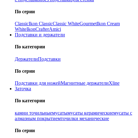
По серии
Classic
Ikon Classiс
Classic White
Gourmet
Ikon Cream
White
Ikon
Crafter
Amici
Подставки и держатели
По категории
Держатели
Подставки
По серии
Подставки для ножей
Магнитные держатели
Xline
Заточка
По категории
камни точильные
мусаты
мусаты керамические
мусаты с
алмазным покрытием
точилки механические
По серии