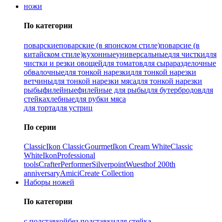
ножи
По категории
поварские
поварские (в японском стиле)
поварсие (в
китайском стиле)
кухонные
универсальные
для чистки
для
чистки и резки овощей
для томатов
для сыра
разделочные
обвалочные
для тонкой нарезки
для тонкой нарезки
ветчины
для тонкой нарезки мяса
для тонкой нарезки
рыбы
филейные
филейные для рыбы
для бутербродов
для
стейка
хлебные
для рубки мяса
для торта
для устриц
По серии
Classic
Ikon Classiс
Gourmet
Ikon Cream White
Classic
White
Ikon
Professional
tools
Crafter
Performer
Silverpoint
Wuesthof 200th
anniversary
Amici
Create Collection
Наборы ножей
По категории
с подставкой
без подставки
для стейка