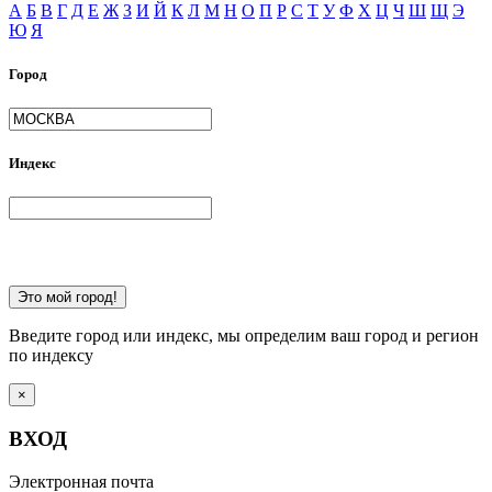
А
Б
В
Г
Д
Е
Ж
З
И
Й
К
Л
М
Н
О
П
Р
С
Т
У
Ф
Х
Ц
Ч
Ш
Щ
Э
Ю
Я
Город
Индекс
Это мой город!
Введите город или индекс, мы определим ваш город и регион
по индексу
×
ВХОД
Электронная почта