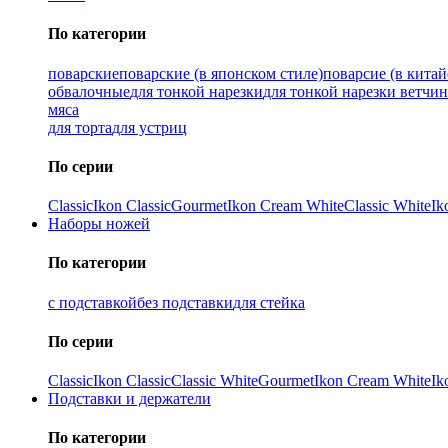
По категории
поварские
поварские (в японском стиле)
поварсие (в китай
обвалочные
для тонкой нарезки
для тонкой нарезки ветчи
мяса
для торта
для устриц
По серии
Classic
Ikon Classiс
Gourmet
Ikon Cream White
Classic White
Ik
Наборы ножей
По категории
с подставкой
без подставки
для стейка
По серии
Classic
Ikon Classiс
Classic White
Gourmet
Ikon Cream White
Ik
Подставки и держатели
По категории