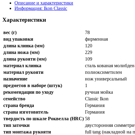
Описание и характеристики
Информация: Ikon Classiс
Характеристики
вес (г)
78
вид упаковки
фирменная
длина клинка (мм)
120
длина ножа (мм)
229
длина рукояти (мм)
109
материал клинка
сталь кованая молибде
материал рукояти
полиоксиметилен
назначение
нож универсальный
предметов в наборе (штук)
1
рекомендации по уходу
ручная мойка
семейство
Classic Ikon
страна бренда
Германия
страна изготовитель
Германия
твердость по шкале Роквелла (HRC)
58
тип заточки
двусторонняя симметри
тип монтажа рукояти
full tang (накладной на