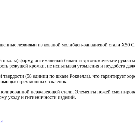
ащенные лезвиями из кованой молибден-ванадиевой стали X50 C
й школы) форму, оптимальный баланс и эргономические рукоят
ость режущей кромки, не испытывая утомления и неудобств даж
й твердости (58 единиц по шкале Роквелла), что гарантирует х
 помощью трех мощных заклепок.
з полированной нержавеющей стали. Элементы ножей смонтирован
ому уходу и гигиеничности изделий.
ты