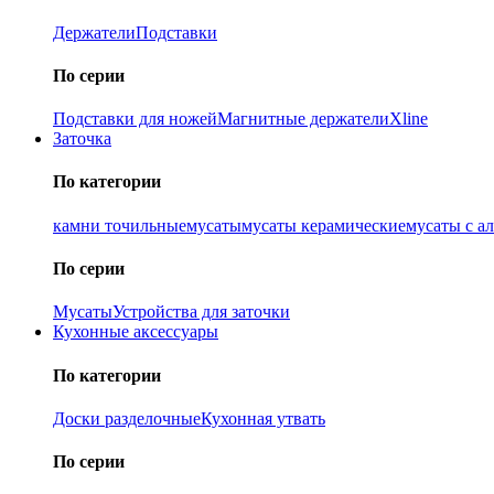
Держатели
Подставки
По серии
Подставки для ножей
Магнитные держатели
Xline
Заточка
По категории
камни точильные
мусаты
мусаты керамические
мусаты с а
По серии
Мусаты
Устройства для заточки
Кухонные аксессуары
По категории
Доски разделочные
Кухонная утвать
По серии