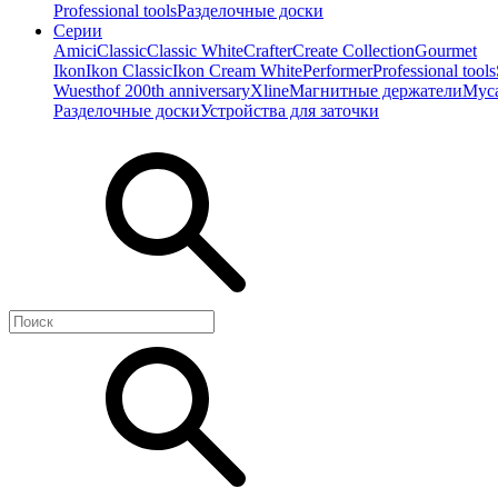
Professional tools
Разделочные доски
Серии
Amici
Classic
Classic White
Crafter
Create Collection
Gourmet
Ikon
Ikon Classiс
Ikon Cream White
Performer
Professional tools
Wuesthof 200th anniversary
Xline
Магнитные держатели
Мус
Разделочные доски
Устройства для заточки