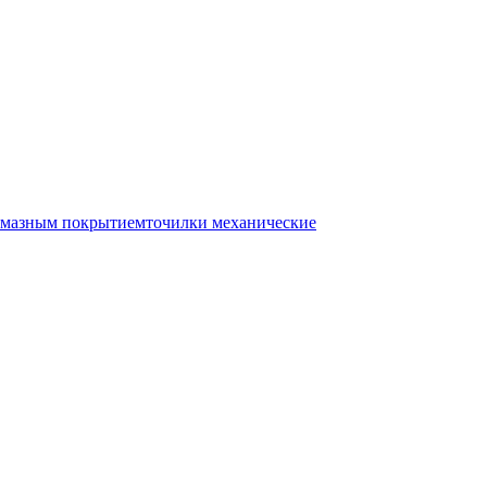
лмазным покрытием
точилки механические