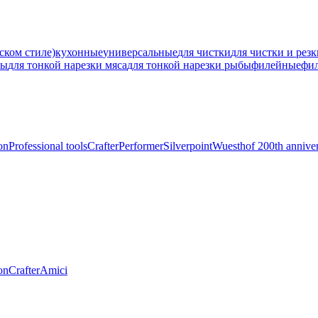
ском стиле)
кухонные
универсальные
для чистки
для чистки и рез
ны
для тонкой нарезки мяса
для тонкой нарезки рыбы
филейные
фи
on
Professional tools
Crafter
Performer
Silverpoint
Wuesthof 200th annive
on
Crafter
Amici