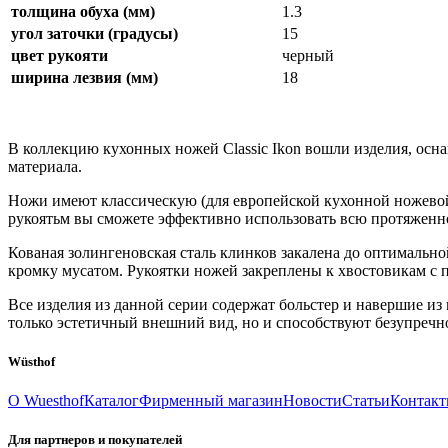
толщина обуха (мм)
1.3
угол заточки (градусы)
15
цвет рукояти
черный
ширина лезвия (мм)
18
В коллекцию кухонных ножей Classic Ikon вошли изделия, осн
материала.
Ножи имеют классическую (для европейской кухонной ножево
рукоятьм вы сможете эффективно использовать всю протяженн
Кованая золингеновская сталь клинков закалена до оптимально
кромку мусатом. Рукоятки ножей закреплены к хвостовикам с
Все изделия из данной серии содержат больстер и навершие и
только эстетичный внешний вид, но и способствуют безупречн
Wüsthof
О Wuesthof
Каталог
Фирменный магазин
Новости
Статьи
Контак
Для партнеров и покупателей