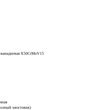
н-ванадиевая X50CrMoV15
чная
 полный хвостовик)