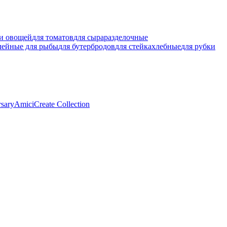
ки овощей
для томатов
для сыра
разделочные
лейные для рыбы
для бутербродов
для стейка
хлебные
для рубки
rsary
Amici
Create Collection