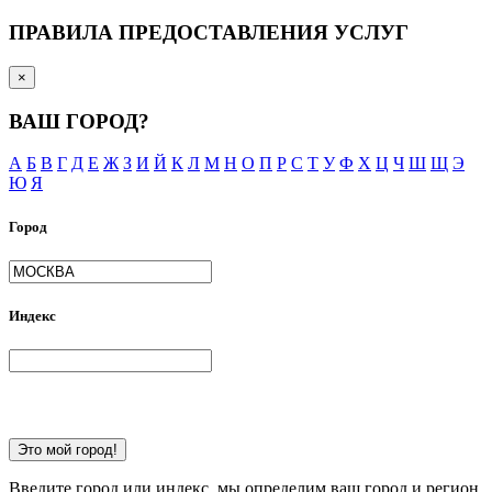
ПРАВИЛА ПРЕДОСТАВЛЕНИЯ УСЛУГ
×
ВАШ ГОРОД?
А
Б
В
Г
Д
Е
Ж
З
И
Й
К
Л
М
Н
О
П
Р
С
Т
У
Ф
Х
Ц
Ч
Ш
Щ
Э
Ю
Я
Город
Индекс
Это мой город!
Введите город или индекс, мы определим ваш город и регион