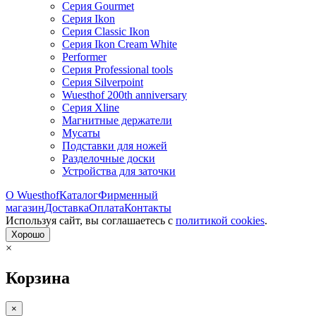
Серия Gourmet
Серия Ikon
Серия Classic Ikon
Серия Ikon Cream White
Performer
Серия Professional tools
Серия Silverpoint
Wuesthof 200th anniversary
Серия Xline
Магнитные держатели
Мусаты
Подставки для ножей
Разделочные доски
Устройства для заточки
О Wuesthof
Каталог
Фирменный
магазин
Доставка
Оплата
Контакты
Используя сайт, вы согла­шаетесь с
политикой cookies
.
Хорошо
×
Корзина
×