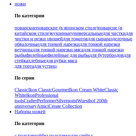
ножи
По категории
поварские
поварские (в японском стиле)
поварсие (в
китайском стиле)
кухонные
универсальные
для чистки
для
чистки и резки овощей
для томатов
для сыра
разделочные
обвалочные
для тонкой нарезки
для тонкой нарезки
ветчины
для тонкой нарезки мяса
для тонкой нарезки
рыбы
филейные
филейные для рыбы
для бутербродов
для
стейка
хлебные
для рубки мяса
для торта
для устриц
По серии
Classic
Ikon Classiс
Gourmet
Ikon Cream White
Classic
White
Ikon
Professional
tools
Crafter
Performer
Silverpoint
Wuesthof 200th
anniversary
Amici
Create Collection
Наборы ножей
По категории
с подставкой
без подставки
для стейка