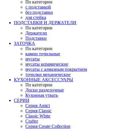
По категории
с подставкой
без подставки
для стейка
ПОДСТАВКИ И ДЕРЖАТЕЛИ
По категории
Держатели
Подставки
ЗАТОЧКА
По категории
камни точильные
мусаты
мусаты керамические
мусаты с алмазным покрытием
точилки механические
КУХОННЫЕ АКСЕССУАРЫ
По категории
Доски разделочные
Кухонная утвать
СЕРИИ
Серия Amici
Серия Classic
Classic White
Crafter
Серия Create Collection