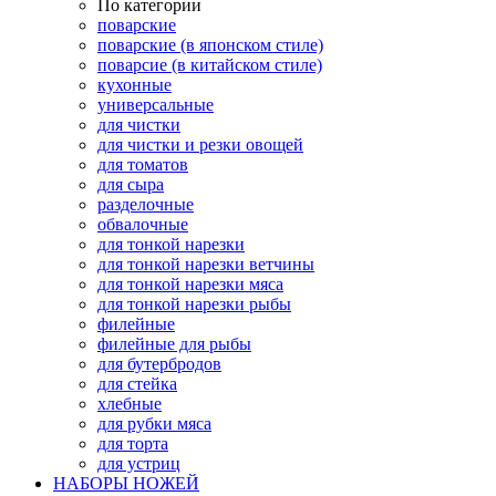
По категории
поварские
поварские (в японском стиле)
поварсие (в китайском стиле)
кухонные
универсальные
для чистки
для чистки и резки овощей
для томатов
для сыра
разделочные
обвалочные
для тонкой нарезки
для тонкой нарезки ветчины
для тонкой нарезки мяса
для тонкой нарезки рыбы
филейные
филейные для рыбы
для бутербродов
для стейка
хлебные
для рубки мяса
для торта
для устриц
НАБОРЫ НОЖЕЙ