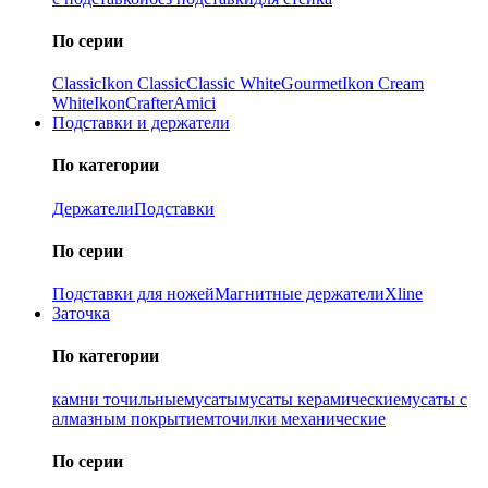
По серии
Classic
Ikon Classiс
Classic White
Gourmet
Ikon Cream
White
Ikon
Crafter
Amici
Подставки и держатели
По категории
Держатели
Подставки
По серии
Подставки для ножей
Магнитные держатели
Xline
Заточка
По категории
камни точильные
мусаты
мусаты керамические
мусаты с
алмазным покрытием
точилки механические
По серии