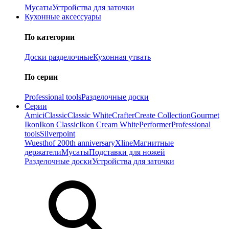
Мусаты
Устройства для заточки
Кухонные аксессуары
По категории
Доски разделочные
Кухонная утвать
По серии
Professional tools
Разделочные доски
Серии
Amici
Classic
Classic White
Crafter
Create Collection
Gourmet
Ikon
Ikon Classiс
Ikon Cream White
Performer
Professional
tools
Silverpoint
Wuesthof 200th anniversary
Xline
Магнитные
держатели
Мусаты
Подставки для ножей
Разделочные доски
Устройства для заточки