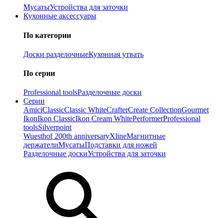
Мусаты
Устройства для заточки
Кухонные аксессуары
По категории
Доски разделочные
Кухонная утвать
По серии
Professional tools
Разделочные доски
Серии
Amici
Classic
Classic White
Crafter
Create Collection
Gourmet
Ikon
Ikon Classiс
Ikon Cream White
Performer
Professional
tools
Silverpoint
Wuesthof 200th anniversary
Xline
Магнитные
держатели
Мусаты
Подставки для ножей
Разделочные доски
Устройства для заточки