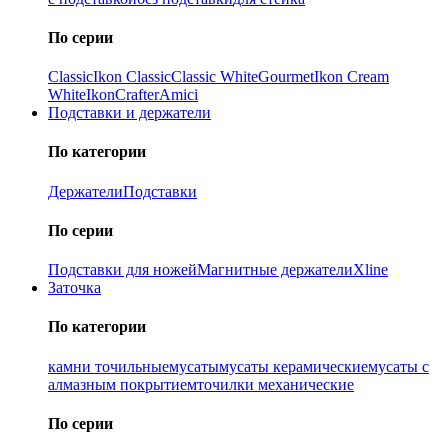
По серии
Classic
Ikon Classiс
Classic White
Gourmet
Ikon Cream
White
Ikon
Crafter
Amici
Подставки и держатели
По категории
Держатели
Подставки
По серии
Подставки для ножей
Магнитные держатели
Xline
Заточка
По категории
камни точильные
мусаты
мусаты керамические
мусаты с
алмазным покрытием
точилки механические
По серии