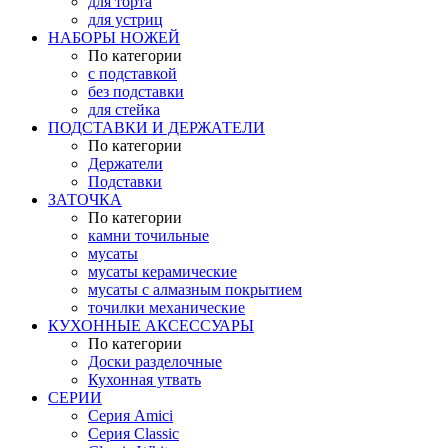
для торта
для устриц
НАБОРЫ НОЖЕЙ
По категории
с подставкой
без подставки
для стейка
ПОДСТАВКИ И ДЕРЖАТЕЛИ
По категории
Держатели
Подставки
ЗАТОЧКА
По категории
камни точильные
мусаты
мусаты керамические
мусаты с алмазным покрытием
точилки механические
КУХОННЫЕ АКСЕССУАРЫ
По категории
Доски разделочные
Кухонная утвать
СЕРИИ
Серия Amici
Серия Classic