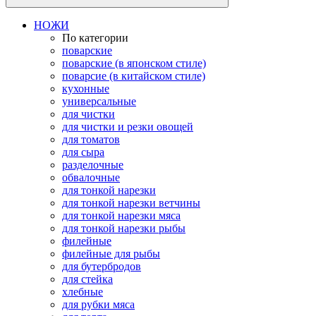
НОЖИ
По категории
поварские
поварские (в японском стиле)
поварсие (в китайском стиле)
кухонные
универсальные
для чистки
для чистки и резки овощей
для томатов
для сыра
разделочные
обвалочные
для тонкой нарезки
для тонкой нарезки ветчины
для тонкой нарезки мяса
для тонкой нарезки рыбы
филейные
филейные для рыбы
для бутербродов
для стейка
хлебные
для рубки мяса