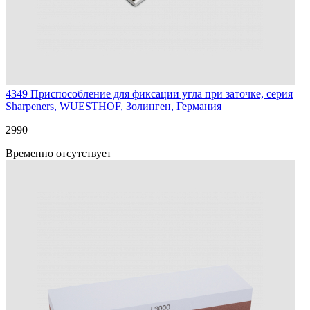
4349
Приспособление для фиксации угла при заточке, серия
Sharpeners, WUESTHOF, Золинген, Германия
2
990
Временно отсутствует