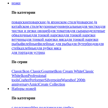
ножи
По категории
поварские
поварские (в японском стиле)
поварсие (в
китайском стиле)
кухонные
универсальные
для чистки
для
чистки и резки овощей
для томатов
для сыра
разделочные
обвалочные
для тонкой нарезки
для тонкой нарезки
ветчины
для тонкой нарезки мяса
для тонкой нарезки
рыбы
филейные
филейные для рыбы
для бутербродов
для
стейка
хлебные
для рубки мяса
для торта
для устриц
По серии
Classic
Ikon Classiс
Gourmet
Ikon Cream White
Classic
White
Ikon
Professional
tools
Crafter
Performer
Silverpoint
Wuesthof 200th
anniversary
Amici
Create Collection
Наборы ножей
По категории
с подставкой
без подставки
для стейка