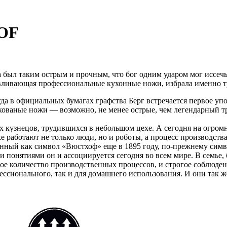
HOF
 был таким острым и прочным, что бог одним ударом мог иссечь
ающая профессиональные кухонные ножи, избрала именно тр
тогда в официальных бумагах графства Берг встречается пер
кованые ножи — возможно, не менее острые, чем легендарный т
их кузнецов, трудившихся в небольшом цехе. А сегодня на огро
ике работают не только люди, но и роботы, а процесс производ
анный как символ «Вюстхоф» еще в 1895 году, по-прежнему сим
 понятиями он и ассоциируется сегодня во всем мире. В семье, 
ьное количество производственных процессов, и строгое соблюд
сионального, так и для домашнего использования. И они так же