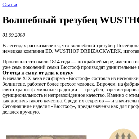
Статьи
Волшебный трезубец WUST
01.09.2008
В легендах рассказывается, что волшебный трезубец Посейдона
немецкая компания ED. WUSTHOF DREIZACKWERK, изготавлив
Произошло это около 1814 года — по крайней мере, именно 
уже семь поколений семьи Вюстхоф производят удивительные 
От отца к сыну, от деда к внуку
В начале XIX века вся фирма «Вюстхоф» состояла из нескольк
Золингене, работает более трехсот человек. Впрочем, на фабр
свято хранит фамильные традиции — трезубец, зарегистриров
функциональность и непревзойденное качество. Именно с этими
как достичь такого качества. Среди их секретов — и значител
Сегодняшние изделия «Вюстхоф», предназначены как для профес
делался вручную.