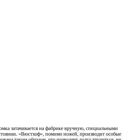
ромка затачивается на фабрике вручную, специальными
состоянии. «Вюстхоф», помимо ножей, производит особые
вана таким образом, что позволяет долго трудиться, не