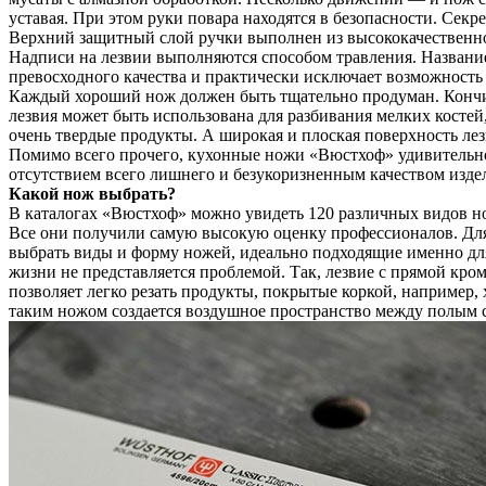
уставая. При этом руки повара находятся в безопасности. Сек
Верхний защитный слой ручки выполнен из высококачественно
Надписи на лезвии выполняются способом травления. Название 
превосходного качества и практически исключает возможность
Каждый хороший нож должен быть тщательно продуман. Кончик 
лезвия может быть использована для разбивания мелких костей
очень твердые продукты. А широкая и плоская поверхность ле
Помимо всего прочего, кухонные ножи «Вюстхоф» удивительно 
отсутствием всего лишнего и безукоризненным качеством изде
Какой нож выбрать?
В каталогах «Вюстхоф» можно увидеть 120 различных видов ножей 
Все они получили самую высокую оценку профессионалов. Дл
выбрать виды и форму ножей, идеально подходящие именно дл
жизни не представляется проблемой. Так, лезвие с прямой кром
позволяет легко резать продукты, покрытые коркой, например,
таким ножом создается воздушное пространство между полым с