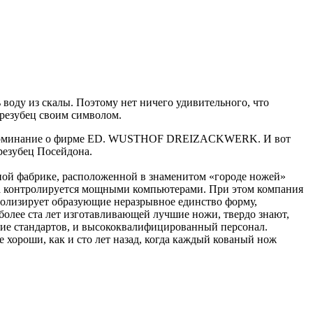
 воду из скалы. Поэтому нет ничего удивительного, что
езубец своим символом.
вое упоминание о фирме ED. WUSTHOF DREIZACKWERK. И вот
резубец Посейдона.
мной фабрике, расположенной в знаменитом «городе ножей»
ства контролируется мощными компьютерами. При этом компания
волизирует образующие неразрывное единство форму,
более ста лет изготавливающей лучшие ножи, твердо знают,
ение стандартов, и высококвалифицированный персонал.
 хороши, как и сто лет назад, когда каждый кованый нож