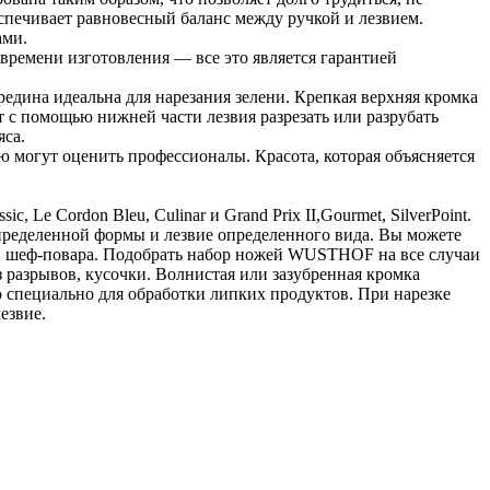
еспечивает равновесный баланс между ручкой и лезвием.
ами.
времени изготовления — все это является гарантией
едина идеальна для нарезания зелени. Крепкая верхняя кромка
т с помощью нижней части лезвия разрезать или разрубать
яса.
 могут оценить профессионалы. Красота, которая объясняется
 Le Cordon Bleu, Culinar и Grand Prix II,Gourmet, SilverPoint.
ределенной формы и лезвие определенного вида. Вы можете
й шеф-повара. Подобрать набор ножей WUSTHOF на все случаи
з разрывов, кусочки. Волнистая или зазубренная кромка
о специально для обработки липких продуктов. При нарезке
езвие.