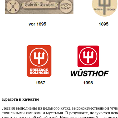
Красота и качество
Лезвия выполнены из цельного куска высококачественной угле
точильными камнями и мусатами. B результате, получается нев
мусаты с алмазной обработкой. Несколько движений — и нож сно