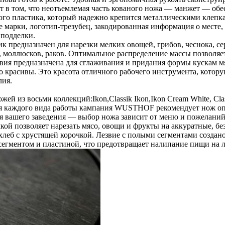
рет в том, что неотъемлемая часть кованого ножа — манжет — об
го пластика, который надежно крепится металлическими клепк
марки, логотип-трезубец, закодированная информация о месте, 
 подделки.
предназначен для нарезки мелких овощей, грибов, чеснока, сер
, моллюсков, раков. Оптимальное распределение массы позволяе
звия предназначена для сглаживания и придания формы кускам м
красивы. Это красота отличного рабочего инструмента, которую
лия.
из восьми коллекций:Ikon,Classik Ikon,Ikon Cream White, Classic,
я каждого вида работы кампания WUSTHOF рекомендует нож оп
я вашего заведения — выбор ножа зависит от меню и пожелани
кой позволяет нарезать мясо, овощи и фрукты на аккуратные, бе
 хлеб с хрустящей корочкой. Лезвие с полыми сегментами создан
егментом и пластиной, что предотвращает налипание пищи на л