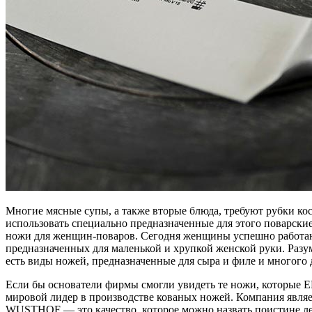
Многие мясные супы, а также вторые блюда, требуют рубки кос
использовать специально предназначенные для этого поварск
ножи для женщин-поваров. Сегодня женщины успешно работают 
предназначенных для маленькой и хрупкой женской руки. Разу
есть виды ножей, предназначенные для сыра и филе и многого 
Если бы основатели фирмы смогли увидеть те ножи, которые
мировой лидер в производстве кованых ножей. Компания явл
WUSTHOF — это качество, которое можно назвать поистине л