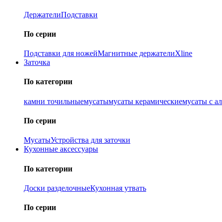
Держатели
Подставки
По серии
Подставки для ножей
Магнитные держатели
Xline
Заточка
По категории
камни точильные
мусаты
мусаты керамические
мусаты с а
По серии
Мусаты
Устройства для заточки
Кухонные аксессуары
По категории
Доски разделочные
Кухонная утвать
По серии