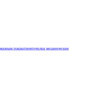
лмазным покрытием
точилки механические