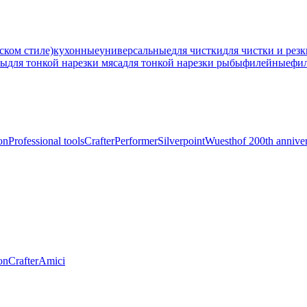
ском стиле)
кухонные
универсальные
для чистки
для чистки и рез
ны
для тонкой нарезки мяса
для тонкой нарезки рыбы
филейные
фи
on
Professional tools
Crafter
Performer
Silverpoint
Wuesthof 200th annive
on
Crafter
Amici