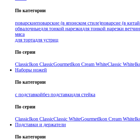
По категории
поварские
поварские (в японском стиле)
поварсие (в китай
обвалочные
для тонкой нарезки
для тонкой нарезки ветчи
мяса
для торта
для устриц
По серии
Classic
Ikon Classiс
Gourmet
Ikon Cream White
Classic White
Ik
Наборы ножей
По категории
с подставкой
без подставки
для стейка
По серии
Classic
Ikon Classiс
Classic White
Gourmet
Ikon Cream White
Ik
Подставки и держатели
По категории