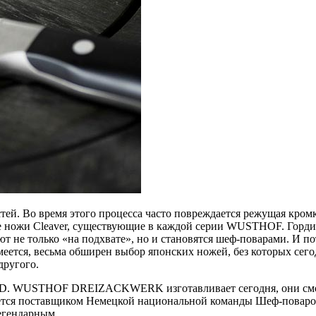
тей. Во время этого процесса часто повреждается режущая кром
ие ножи Cleaver, существующие в каждой серии WUSTHOF. Горди
не только «на подхвате», но и становятся шеф-поварами. И по
меется, весьма обширен выбор японских ножей, без которых сег
другого.
 ED. WUSTHOF DREIZACKWERK изготавливает сегодня, они смог
яется поставщиком Немецкой национальной команды Шеф-повар
егендарным.