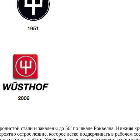
родистой стали и закалены до 56’ по шкале Роквелла. Нижняя к
ероятно острое лезвие, которое легко поддерживать в рабочем 
ва готов к работе. Удобная и эргономичная рукоять сконструиро