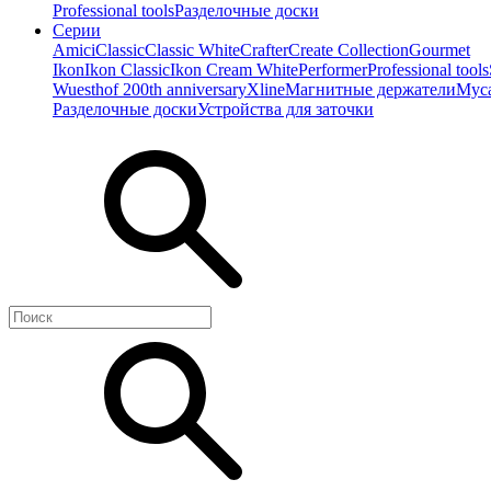
Professional tools
Разделочные доски
Серии
Amici
Classic
Classic White
Crafter
Create Collection
Gourmet
Ikon
Ikon Classiс
Ikon Cream White
Performer
Professional tools
Wuesthof 200th anniversary
Xline
Магнитные держатели
Мус
Разделочные доски
Устройства для заточки