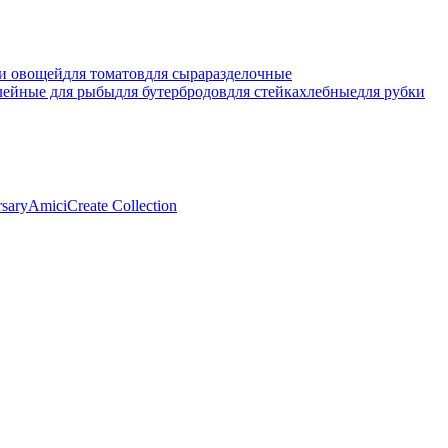
ки овощей
для томатов
для сыра
разделочные
лейные для рыбы
для бутербродов
для стейка
хлебные
для рубки
rsary
Amici
Create Collection