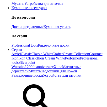
Мусаты
Устройства для заточки
Кухонные аксессуары
По категории
Доски разделочные
Кухонная утвать
По серии
Professional tools
Разделочные доски
Серии
Amici
Classic
Classic White
Crafter
Create Collection
Gourmet
Ikon
Ikon Classiс
Ikon Cream White
Performer
Professional
tools
Silverpoint
Wuesthof 200th anniversary
Xline
Магнитные
держатели
Мусаты
Подставки для ножей
Разделочные доски
Устройства для заточки