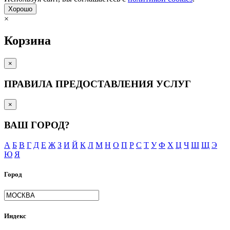
Хорошо
×
Корзина
×
ПРАВИЛА ПРЕДОСТАВЛЕНИЯ УСЛУГ
×
ВАШ ГОРОД?
А
Б
В
Г
Д
Е
Ж
З
И
Й
К
Л
М
Н
О
П
Р
С
Т
У
Ф
Х
Ц
Ч
Ш
Щ
Э
Ю
Я
Город
Индекс