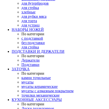
для бутербродов
для стейка
хлебные
для рубки мяса
для торта
для устриц
НАБОРЫ НОЖЕЙ
По категории
с подставкой
без подставки
для стейка
ПОДСТАВКИ И ДЕРЖАТЕЛИ
По категории
Держатели
Подставки
ЗАТОЧКА
По категории
камни точильные
мусаты
мусаты керамические
мусаты с алмазным покрытием
точилки механические
КУХОННЫЕ АКСЕССУАРЫ
По категории
Доски разделочные