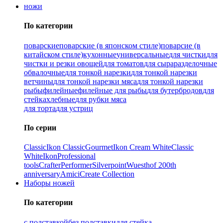
ножи
По категории
поварские
поварские (в японском стиле)
поварсие (в
китайском стиле)
кухонные
универсальные
для чистки
для
чистки и резки овощей
для томатов
для сыра
разделочные
обвалочные
для тонкой нарезки
для тонкой нарезки
ветчины
для тонкой нарезки мяса
для тонкой нарезки
рыбы
филейные
филейные для рыбы
для бутербродов
для
стейка
хлебные
для рубки мяса
для торта
для устриц
По серии
Classic
Ikon Classiс
Gourmet
Ikon Cream White
Classic
White
Ikon
Professional
tools
Crafter
Performer
Silverpoint
Wuesthof 200th
anniversary
Amici
Create Collection
Наборы ножей
По категории
с подставкой
без подставки
для стейка