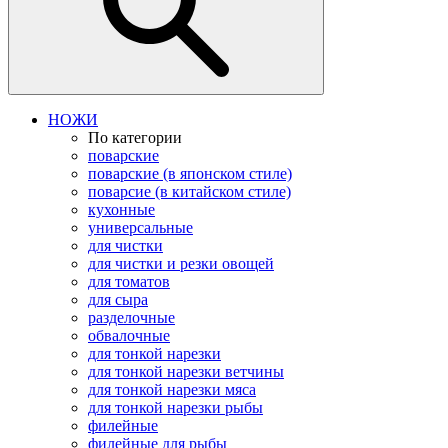
НОЖИ
По категории
поварские
поварские (в японском стиле)
поварсие (в китайском стиле)
кухонные
универсальные
для чистки
для чистки и резки овощей
для томатов
для сыра
разделочные
обвалочные
для тонкой нарезки
для тонкой нарезки ветчины
для тонкой нарезки мяса
для тонкой нарезки рыбы
филейные
филейные для рыбы