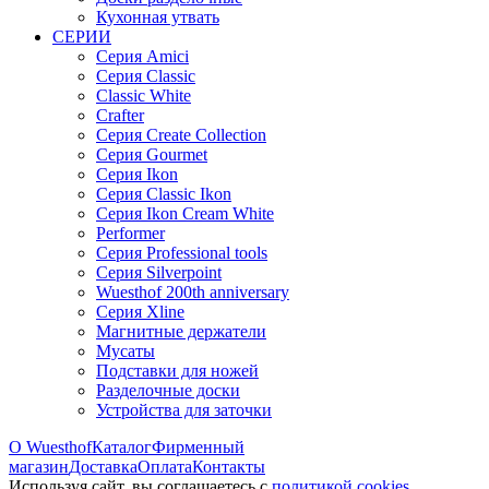
Кухонная утвать
СЕРИИ
Серия Amici
Серия Classic
Classic White
Crafter
Серия Create Collection
Серия Gourmet
Серия Ikon
Серия Classic Ikon
Серия Ikon Cream White
Performer
Серия Professional tools
Серия Silverpoint
Wuesthof 200th anniversary
Серия Xline
Магнитные держатели
Мусаты
Подставки для ножей
Разделочные доски
Устройства для заточки
О Wuesthof
Каталог
Фирменный
магазин
Доставка
Оплата
Контакты
Используя сайт, вы согла­шаетесь с
политикой cookies
.