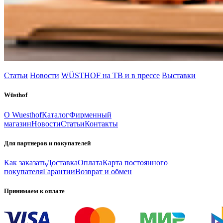
Статьи
Новости
WÜSTHOF на ТВ и в прессе
Выставки
Wüsthof
О Wuesthof
Каталог
Фирменный
магазин
Новости
Статьи
Контакты
Для партнеров и покупателей
Как заказать
Доставка
Оплата
Карта постоянного
покупателя
Гарантии
Возврат и обмен
Принимаем к оплате