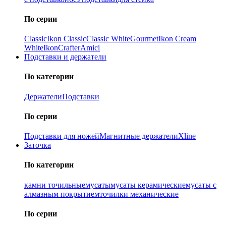
По серии
Classic
Ikon Classiс
Classic White
Gourmet
Ikon Cream
White
Ikon
Crafter
Amici
Подставки и держатели
По категории
Держатели
Подставки
По серии
Подставки для ножей
Магнитные держатели
Xline
Заточка
По категории
камни точильные
мусаты
мусаты керамические
мусаты с
алмазным покрытием
точилки механические
По серии