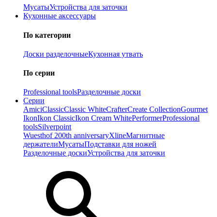
Мусаты
Устройства для заточки
Кухонные аксессуары
По категории
Доски разделочные
Кухонная утвать
По серии
Professional tools
Разделочные доски
Серии
Amici
Classic
Classic White
Crafter
Create Collection
Gourmet
Ikon
Ikon Classiс
Ikon Cream White
Performer
Professional
tools
Silverpoint
Wuesthof 200th anniversary
Xline
Магнитные
держатели
Мусаты
Подставки для ножей
Разделочные доски
Устройства для заточки