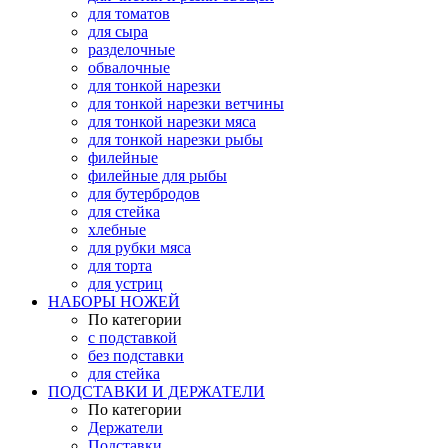
для томатов
для сыра
разделочные
обвалочные
для тонкой нарезки
для тонкой нарезки ветчины
для тонкой нарезки мяса
для тонкой нарезки рыбы
филейные
филейные для рыбы
для бутербродов
для стейка
хлебные
для рубки мяса
для торта
для устриц
НАБОРЫ НОЖЕЙ
По категории
с подставкой
без подставки
для стейка
ПОДСТАВКИ И ДЕРЖАТЕЛИ
По категории
Держатели
Подставки