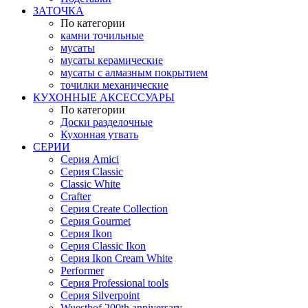
ЗАТОЧКА
По категории
камни точильные
мусаты
мусаты керамические
мусаты с алмазным покрытием
точилки механические
КУХОННЫЕ АКСЕССУАРЫ
По категории
Доски разделочные
Кухонная утвать
СЕРИИ
Серия Amici
Серия Classic
Classic White
Crafter
Серия Create Collection
Серия Gourmet
Серия Ikon
Серия Classic Ikon
Серия Ikon Cream White
Performer
Серия Professional tools
Серия Silverpoint
Wuesthof 200th anniversary