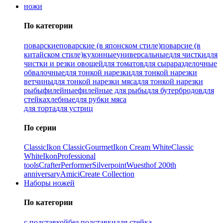
ножи
По категории
поварские
поварские (в японском стиле)
поварсие (в
китайском стиле)
кухонные
универсальные
для чистки
для
чистки и резки овощей
для томатов
для сыра
разделочные
обвалочные
для тонкой нарезки
для тонкой нарезки
ветчины
для тонкой нарезки мяса
для тонкой нарезки
рыбы
филейные
филейные для рыбы
для бутербродов
для
стейка
хлебные
для рубки мяса
для торта
для устриц
По серии
Classic
Ikon Classiс
Gourmet
Ikon Cream White
Classic
White
Ikon
Professional
tools
Crafter
Performer
Silverpoint
Wuesthof 200th
anniversary
Amici
Create Collection
Наборы ножей
По категории
с подставкой
без подставки
для стейка