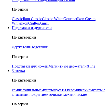
По серии
Classic
Ikon Classiс
Classic White
Gourmet
Ikon Cream
White
Ikon
Crafter
Amici
Подставки и держатели
По категории
Держатели
Подставки
По серии
Подставки для ножей
Магнитные держатели
Xline
Заточка
По категории
камни точильные
мусаты
мусаты керамические
мусаты с
алмазным покрытием
точилки механические
По серии