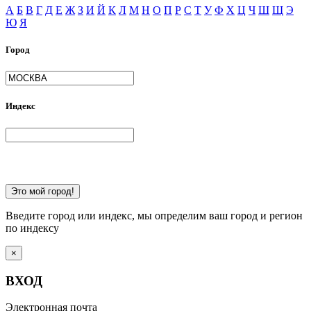
А
Б
В
Г
Д
Е
Ж
З
И
Й
К
Л
М
Н
О
П
Р
С
Т
У
Ф
Х
Ц
Ч
Ш
Щ
Э
Ю
Я
Город
Индекс
Это мой город!
Введите город или индекс, мы определим ваш город и регион
по индексу
×
ВХОД
Электронная почта