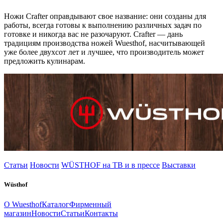
Ножи Crafter оправдывают свое название: они созданы для
работы, всегда готовы к выполнению различных задач по
готовке и никогда вас не разочаруют. Crafter — дань
традициям производства ножей Wuesthof, насчитывающей
уже более двухсот лет и лучшее, что производитель может
предложить кулинарам.
Статьи
Новости
WÜSTHOF на ТВ и в прессе
Выставки
Wüsthof
О Wuesthof
Каталог
Фирменный
магазин
Новости
Статьи
Контакты