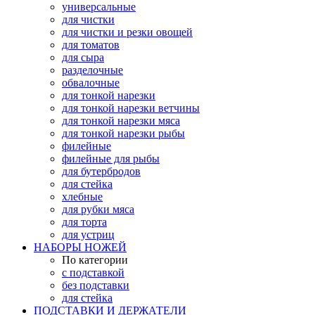
универсальные
для чистки
для чистки и резки овощей
для томатов
для сыра
разделочные
обвалочные
для тонкой нарезки
для тонкой нарезки ветчины
для тонкой нарезки мяса
для тонкой нарезки рыбы
филейные
филейные для рыбы
для бутербродов
для стейка
хлебные
для рубки мяса
для торта
для устриц
НАБОРЫ НОЖЕЙ
По категории
с подставкой
без подставки
для стейка
ПОДСТАВКИ И ДЕРЖАТЕЛИ