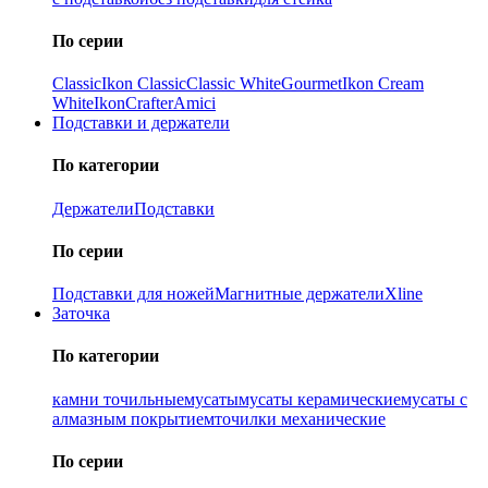
По серии
Classic
Ikon Classiс
Classic White
Gourmet
Ikon Cream
White
Ikon
Crafter
Amici
Подставки и держатели
По категории
Держатели
Подставки
По серии
Подставки для ножей
Магнитные держатели
Xline
Заточка
По категории
камни точильные
мусаты
мусаты керамические
мусаты с
алмазным покрытием
точилки механические
По серии