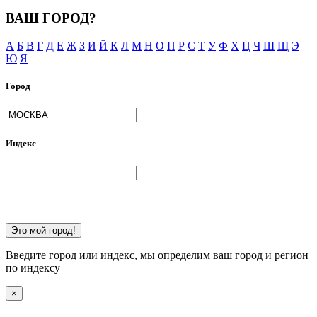
ВАШ ГОРОД?
А
Б
В
Г
Д
Е
Ж
З
И
Й
К
Л
М
Н
О
П
Р
С
Т
У
Ф
Х
Ц
Ч
Ш
Щ
Э
Ю
Я
Город
Индекс
Это мой город!
Введите город или индекс, мы определим ваш город и регион
по индексу
×