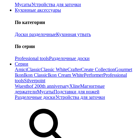
Мусаты
Устройства для заточки
Кухонные аксессуары
По категории
Доски разделочные
Кухонная утвать
По серии
Professional tools
Разделочные доски
Серии
Amici
Classic
Classic White
Crafter
Create Collection
Gourmet
Ikon
Ikon Classiс
Ikon Cream White
Performer
Professional
tools
Silverpoint
Wuesthof 200th anniversary
Xline
Магнитные
держатели
Мусаты
Подставки для ножей
Разделочные доски
Устройства для заточки