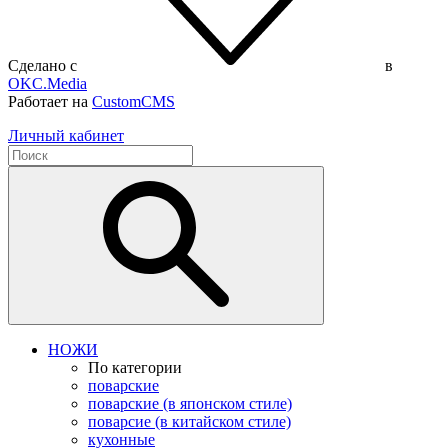
Сделано с
в
OKC.Media
Работает на
CustomCMS
Личный кабинет
НОЖИ
По категории
поварские
поварские (в японском стиле)
поварсие (в китайском стиле)
кухонные