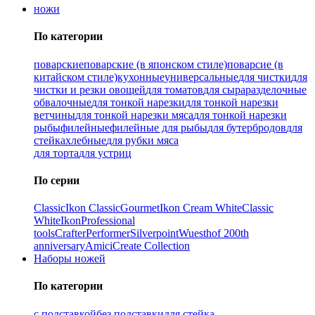
ножи
По категории
поварские
поварские (в японском стиле)
поварсие (в
китайском стиле)
кухонные
универсальные
для чистки
для
чистки и резки овощей
для томатов
для сыра
разделочные
обвалочные
для тонкой нарезки
для тонкой нарезки
ветчины
для тонкой нарезки мяса
для тонкой нарезки
рыбы
филейные
филейные для рыбы
для бутербродов
для
стейка
хлебные
для рубки мяса
для торта
для устриц
По серии
Classic
Ikon Classiс
Gourmet
Ikon Cream White
Classic
White
Ikon
Professional
tools
Crafter
Performer
Silverpoint
Wuesthof 200th
anniversary
Amici
Create Collection
Наборы ножей
По категории
с подставкой
без подставки
для стейка