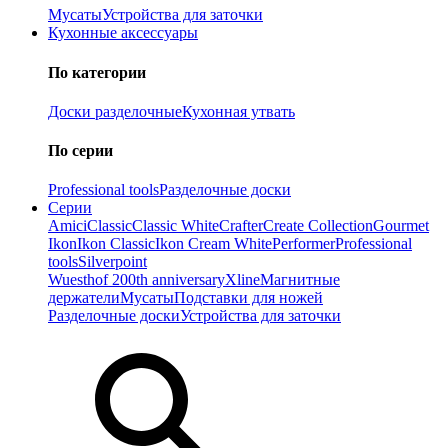
Мусаты
Устройства для заточки
Кухонные аксессуары
По категории
Доски разделочные
Кухонная утвать
По серии
Professional tools
Разделочные доски
Серии
Amici
Classic
Classic White
Crafter
Create Collection
Gourmet
Ikon
Ikon Classiс
Ikon Cream White
Performer
Professional
tools
Silverpoint
Wuesthof 200th anniversary
Xline
Магнитные
держатели
Мусаты
Подставки для ножей
Разделочные доски
Устройства для заточки