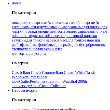
ножи
По категории
поварские
поварские (в японском стиле)
поварсие (в
китайском стиле)
кухонные
универсальные
для чистки
для
чистки и резки овощей
для томатов
для сыра
разделочные
обвалочные
для тонкой нарезки
для тонкой нарезки
ветчины
для тонкой нарезки мяса
для тонкой нарезки
рыбы
филейные
филейные для рыбы
для бутербродов
для
стейка
хлебные
для рубки мяса
для торта
для устриц
По серии
Classic
Ikon Classiс
Gourmet
Ikon Cream White
Classic
White
Ikon
Professional
tools
Crafter
Performer
Silverpoint
Wuesthof 200th
anniversary
Amici
Create Collection
Наборы ножей
По категории
с подставкой
без подставки
для стейка