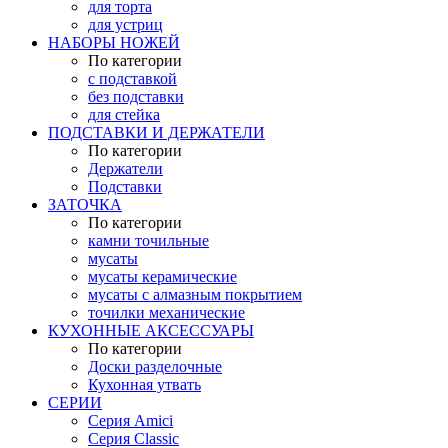
для торта
для устриц
НАБОРЫ НОЖЕЙ
По категории
с подставкой
без подставки
для стейка
ПОДСТАВКИ И ДЕРЖАТЕЛИ
По категории
Держатели
Подставки
ЗАТОЧКА
По категории
камни точильные
мусаты
мусаты керамические
мусаты с алмазным покрытием
точилки механические
КУХОННЫЕ АКСЕССУАРЫ
По категории
Доски разделочные
Кухонная утвать
СЕРИИ
Серия Amici
Серия Classic