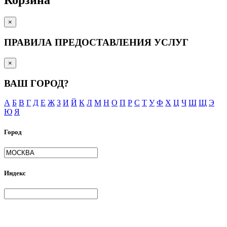
×
ПРАВИЛА ПРЕДОСТАВЛЕНИЯ УСЛУГ
×
ВАШ ГОРОД?
А
Б
В
Г
Д
Е
Ж
З
И
Й
К
Л
М
Н
О
П
Р
С
Т
У
Ф
Х
Ц
Ч
Ш
Щ
Э
Ю
Я
Город
Индекс