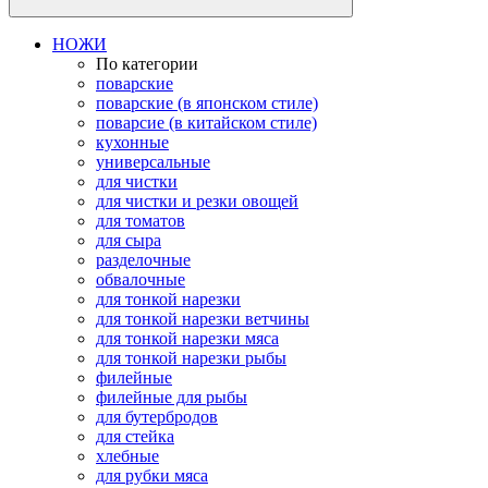
НОЖИ
По категории
поварские
поварские (в японском стиле)
поварсие (в китайском стиле)
кухонные
универсальные
для чистки
для чистки и резки овощей
для томатов
для сыра
разделочные
обвалочные
для тонкой нарезки
для тонкой нарезки ветчины
для тонкой нарезки мяса
для тонкой нарезки рыбы
филейные
филейные для рыбы
для бутербродов
для стейка
хлебные
для рубки мяса