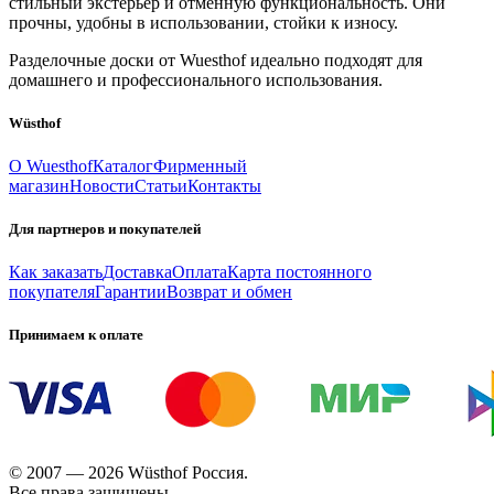
стильный экстерьер и отменную функциональность. Они
прочны, удобны в использовании, стойки к износу.
Разделочные доски от Wuesthof идеально подходят для
домашнего и профессионального использования.
Wüsthof
О Wuesthof
Каталог
Фирменный
магазин
Новости
Статьи
Контакты
Для партнеров и покупателей
Как заказать
Доставка
Оплата
Карта постоянного
покупателя
Гарантии
Возврат и обмен
Принимаем к оплате
© 2007 — 2026 Wüsthof Россия.
Все права защищены.