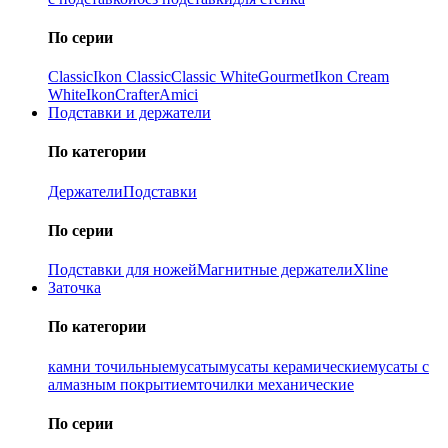
По серии
Classic
Ikon Classiс
Classic White
Gourmet
Ikon Cream
White
Ikon
Crafter
Amici
Подставки и держатели
По категории
Держатели
Подставки
По серии
Подставки для ножей
Магнитные держатели
Xline
Заточка
По категории
камни точильные
мусаты
мусаты керамические
мусаты с
алмазным покрытием
точилки механические
По серии