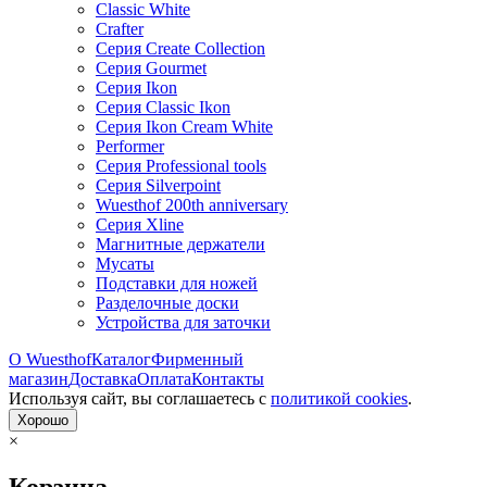
Classic White
Crafter
Серия Create Collection
Серия Gourmet
Серия Ikon
Серия Classic Ikon
Серия Ikon Cream White
Performer
Серия Professional tools
Серия Silverpoint
Wuesthof 200th anniversary
Серия Xline
Магнитные держатели
Мусаты
Подставки для ножей
Разделочные доски
Устройства для заточки
О Wuesthof
Каталог
Фирменный
магазин
Доставка
Оплата
Контакты
Используя сайт, вы согла­шаетесь с
политикой cookies
.
Хорошо
×
Корзина