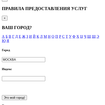
ПРАВИЛА ПРЕДОСТАВЛЕНИЯ УСЛУГ
×
ВАШ ГОРОД?
А
Б
В
Г
Д
Е
Ж
З
И
Й
К
Л
М
Н
О
П
Р
С
Т
У
Ф
Х
Ц
Ч
Ш
Щ
Э
Ю
Я
Город
Индекс
Это мой город!