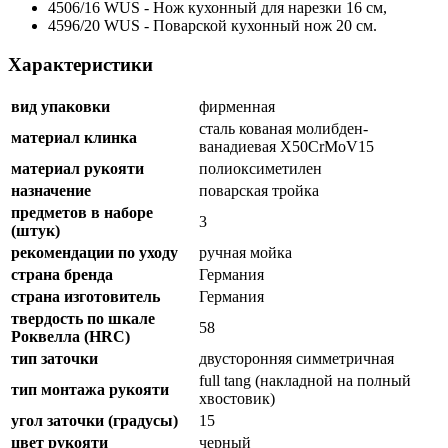
4506/16 WUS - Нож кухонный для нарезки 16 см,
4596/20 WUS - Поварской кухонный нож 20 см.
Характеристики
вид упаковки
фирменная
сталь кованая молибден-
материал клинка
ванадиевая X50CrMoV15
материал рукояти
полиоксиметилен
назначение
поварская тройка
предметов в наборе
3
(штук)
рекомендации по уходу
ручная мойка
страна бренда
Германия
страна изготовитель
Германия
твердость по шкале
58
Роквелла (HRC)
тип заточки
двусторонняя симметричная
full tang (накладной на полный
тип монтажа рукояти
хвостовик)
угол заточки (градусы)
15
цвет рукояти
черный