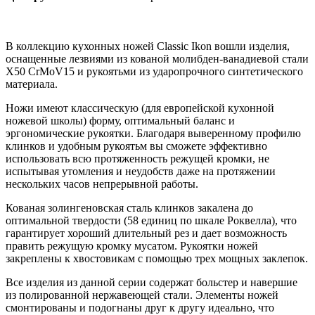
В коллекцию кухонных ножей Classic Ikon вошли изделия,
оснащенные лезвиями из кованой молибден-ванадиевой стали
X50 CrMoV15 и рукоятьми из ударопрочного синтетического
материала.
Ножи имеют классическую (для европейской кухонной
ножевой школы) форму, оптимальный баланс и
эргономические рукоятки. Благодаря выверенному профилю
клинков и удобным рукоятьм вы сможете эффективно
использовать всю протяженность режущей кромки, не
испытывая утомления и неудобств даже на протяжении
нескольких часов непрерывной работы.
Кованая золингеновская сталь клинков закалена до
оптимальной твердости (58 единиц по шкале Роквелла), что
гарантирует хороший длительный рез и дает возможность
править режущую кромку мусатом. Рукоятки ножей
закреплены к хвостовикам с помощью трех мощных заклепок.
Все изделия из данной серии содержат больстер и навершие
из полированной нержавеющей стали. Элементы ножей
смонтированы и подогнаны друг к другу идеально, что