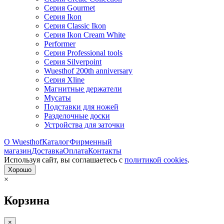
Серия Gourmet
Серия Ikon
Серия Classic Ikon
Серия Ikon Cream White
Performer
Серия Professional tools
Серия Silverpoint
Wuesthof 200th anniversary
Серия Xline
Магнитные держатели
Мусаты
Подставки для ножей
Разделочные доски
Устройства для заточки
О Wuesthof
Каталог
Фирменный
магазин
Доставка
Оплата
Контакты
Используя сайт, вы согла­шаетесь с
политикой cookies
.
Хорошо
×
Корзина
×