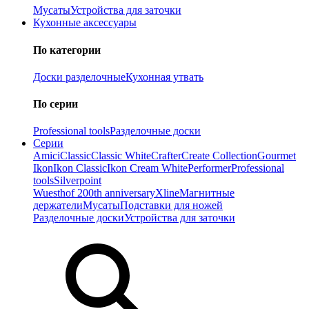
Мусаты
Устройства для заточки
Кухонные аксессуары
По категории
Доски разделочные
Кухонная утвать
По серии
Professional tools
Разделочные доски
Серии
Amici
Classic
Classic White
Crafter
Create Collection
Gourmet
Ikon
Ikon Classiс
Ikon Cream White
Performer
Professional
tools
Silverpoint
Wuesthof 200th anniversary
Xline
Магнитные
держатели
Мусаты
Подставки для ножей
Разделочные доски
Устройства для заточки