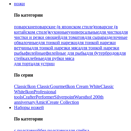
ножи
По категории
поварские
поварские (в японском стиле)
поварсие (в
китайском стиле)
кухонные
универсальные
для чистки
для
чистки и резки овощей
для томатов
для сыра
разделочные
обвалочные
для тонкой нарезки
для тонкой нарезки
ветчины
для тонкой нарезки мяса
для тонкой нарезки
рыбы
филейные
филейные для рыбы
для бутербродов
для
стейка
хлебные
для рубки мяса
для торта
для устриц
По серии
Classic
Ikon Classiс
Gourmet
Ikon Cream White
Classic
White
Ikon
Professional
tools
Crafter
Performer
Silverpoint
Wuesthof 200th
anniversary
Amici
Create Collection
Наборы ножей
По категории
с подставкой
без подставки
для стейка