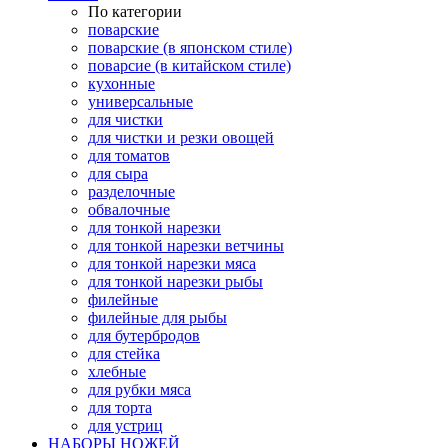
По категории
поварские
поварские (в японском стиле)
поварсие (в китайском стиле)
кухонные
универсальные
для чистки
для чистки и резки овощей
для томатов
для сыра
разделочные
обвалочные
для тонкой нарезки
для тонкой нарезки ветчины
для тонкой нарезки мяса
для тонкой нарезки рыбы
филейные
филейные для рыбы
для бутербродов
для стейка
хлебные
для рубки мяса
для торта
для устриц
НАБОРЫ НОЖЕЙ