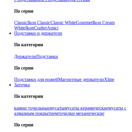
По серии
Classic
Ikon Classiс
Classic White
Gourmet
Ikon Cream
White
Ikon
Crafter
Amici
Подставки и держатели
По категории
Держатели
Подставки
По серии
Подставки для ножей
Магнитные держатели
Xline
Заточка
По категории
камни точильные
мусаты
мусаты керамические
мусаты с
алмазным покрытием
точилки механические
По серии