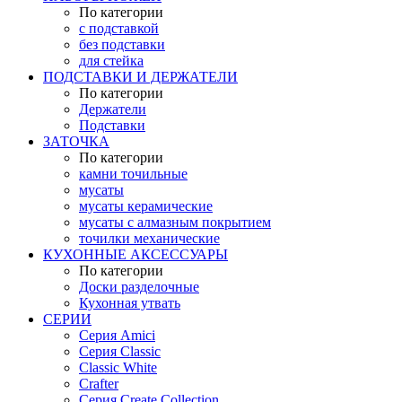
По категории
с подставкой
без подставки
для стейка
ПОДСТАВКИ И ДЕРЖАТЕЛИ
По категории
Держатели
Подставки
ЗАТОЧКА
По категории
камни точильные
мусаты
мусаты керамические
мусаты с алмазным покрытием
точилки механические
КУХОННЫЕ АКСЕССУАРЫ
По категории
Доски разделочные
Кухонная утвать
СЕРИИ
Серия Amici
Серия Classic
Classic White
Crafter
Серия Create Collection