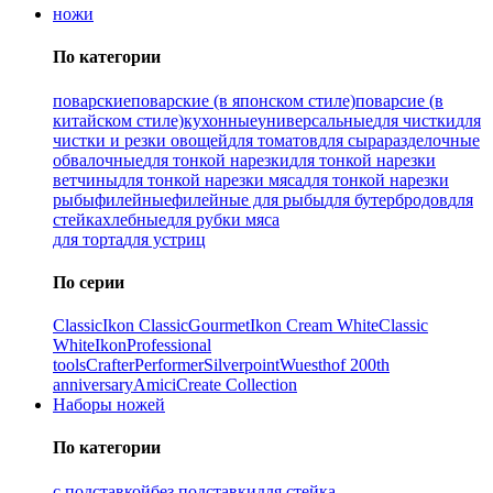
ножи
По категории
поварские
поварские (в японском стиле)
поварсие (в
китайском стиле)
кухонные
универсальные
для чистки
для
чистки и резки овощей
для томатов
для сыра
разделочные
обвалочные
для тонкой нарезки
для тонкой нарезки
ветчины
для тонкой нарезки мяса
для тонкой нарезки
рыбы
филейные
филейные для рыбы
для бутербродов
для
стейка
хлебные
для рубки мяса
для торта
для устриц
По серии
Classic
Ikon Classiс
Gourmet
Ikon Cream White
Classic
White
Ikon
Professional
tools
Crafter
Performer
Silverpoint
Wuesthof 200th
anniversary
Amici
Create Collection
Наборы ножей
По категории
с подставкой
без подставки
для стейка