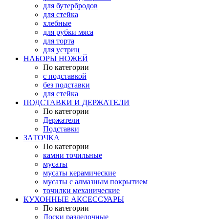
для бутербродов
для стейка
хлебные
для рубки мяса
для торта
для устриц
НАБОРЫ НОЖЕЙ
По категории
с подставкой
без подставки
для стейка
ПОДСТАВКИ И ДЕРЖАТЕЛИ
По категории
Держатели
Подставки
ЗАТОЧКА
По категории
камни точильные
мусаты
мусаты керамические
мусаты с алмазным покрытием
точилки механические
КУХОННЫЕ АКСЕССУАРЫ
По категории
Доски разделочные