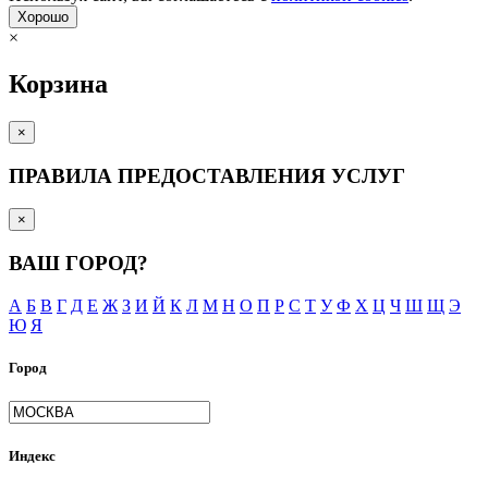
Хорошо
×
Корзина
×
ПРАВИЛА ПРЕДОСТАВЛЕНИЯ УСЛУГ
×
ВАШ ГОРОД?
А
Б
В
Г
Д
Е
Ж
З
И
Й
К
Л
М
Н
О
П
Р
С
Т
У
Ф
Х
Ц
Ч
Ш
Щ
Э
Ю
Я
Город
Индекс