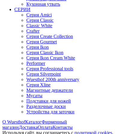
Кухонная утвать
СЕРИИ
Серия Amici
Серия Classic
Classic White
Crafter
Серия Create Collection
Серия Gourmet
Серия Ikon
Серия Classic Ikon
Серия Ikon Cream White
Performer
Серия Professional tools
Серия Silverpoint
Wuesthof 200th anniversary
Серия Xline
Магнитные держатели
Мусаты
Подставки для ножей
Разделочные доски
Устройства для заточки
О Wuesthof
Каталог
Фирменный
магазин
Доставка
Оплата
Контакты
Используя сайт, вы согла­шаетесь с
политикой cookies
.