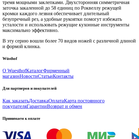
тремя мощными заклепками. Двухсторонняя симметричная
заточка закаленной до 58 единиц по Роквеллу режущей
кромки каждого лезвия обеспечивает длительный
безупречный рез, а удобные рукоятки помогут избежать
усталости и использовать режущие кухонные инструменты
максимально эффективно.
В эту серию вошли более 70 видов ножей с различной длиной
и формой клинка.
Wüsthof
О Wuesthof
Каталог
Фирменный
магазин
Новости
Статьи
Контакты
Для партнеров и покупателей
Как заказать
Доставка
Оплата
Карта постоянного
покупателя
Гарантии
Возврат и обмен
Принимаем к оплате