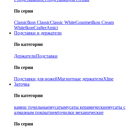
По серии
Classic
Ikon Classiс
Classic White
Gourmet
Ikon Cream
White
Ikon
Crafter
Amici
Подставки и держатели
По категории
Держатели
Подставки
По серии
Подставки для ножей
Магнитные держатели
Xline
Заточка
По категории
камни точильные
мусаты
мусаты керамические
мусаты с
алмазным покрытием
точилки механические
По серии