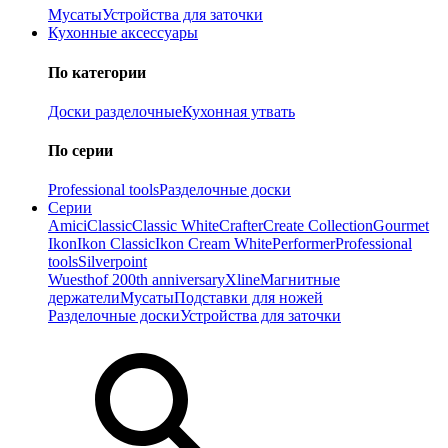
Мусаты
Устройства для заточки
Кухонные аксессуары
По категории
Доски разделочные
Кухонная утвать
По серии
Professional tools
Разделочные доски
Серии
Amici
Classic
Classic White
Crafter
Create Collection
Gourmet
Ikon
Ikon Classiс
Ikon Cream White
Performer
Professional
tools
Silverpoint
Wuesthof 200th anniversary
Xline
Магнитные
держатели
Мусаты
Подставки для ножей
Разделочные доски
Устройства для заточки