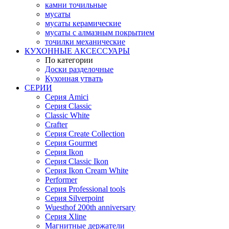
камни точильные
мусаты
мусаты керамические
мусаты с алмазным покрытием
точилки механические
КУХОННЫЕ АКСЕССУАРЫ
По категории
Доски разделочные
Кухонная утвать
СЕРИИ
Серия Amici
Серия Classic
Classic White
Crafter
Серия Create Collection
Серия Gourmet
Серия Ikon
Серия Classic Ikon
Серия Ikon Cream White
Performer
Серия Professional tools
Серия Silverpoint
Wuesthof 200th anniversary
Серия Xline
Магнитные держатели