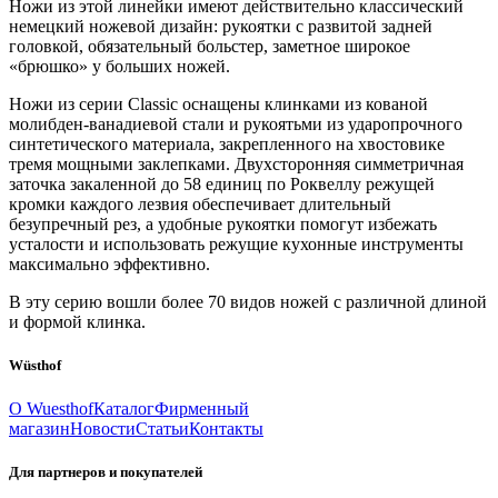
Ножи из этой линейки имеют действительно классический
немецкий ножевой дизайн: рукоятки с развитой задней
головкой, обязательный больстер, заметное широкое
«брюшко» у больших ножей.
Ножи из серии Classic оснащены клинками из кованой
молибден-ванадиевой стали и рукоятьми из ударопрочного
синтетического материала, закрепленного на хвостовике
тремя мощными заклепками. Двухсторонняя симметричная
заточка закаленной до 58 единиц по Роквеллу режущей
кромки каждого лезвия обеспечивает длительный
безупречный рез, а удобные рукоятки помогут избежать
усталости и использовать режущие кухонные инструменты
максимально эффективно.
В эту серию вошли более 70 видов ножей с различной длиной
и формой клинка.
Wüsthof
О Wuesthof
Каталог
Фирменный
магазин
Новости
Статьи
Контакты
Для партнеров и покупателей