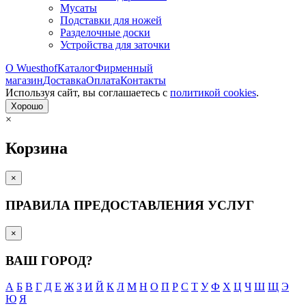
Мусаты
Подставки для ножей
Разделочные доски
Устройства для заточки
О Wuesthof
Каталог
Фирменный
магазин
Доставка
Оплата
Контакты
Используя сайт, вы согла­шаетесь с
политикой cookies
.
Хорошо
×
Корзина
×
ПРАВИЛА ПРЕДОСТАВЛЕНИЯ УСЛУГ
×
ВАШ ГОРОД?
А
Б
В
Г
Д
Е
Ж
З
И
Й
К
Л
М
Н
О
П
Р
С
Т
У
Ф
Х
Ц
Ч
Ш
Щ
Э
Ю
Я