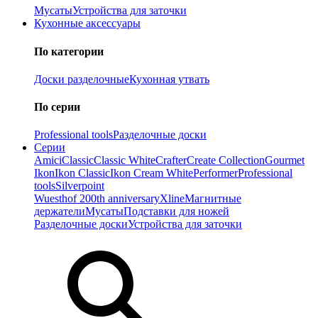
Мусаты
Устройства для заточки
Кухонные аксессуары
По категории
Доски разделочные
Кухонная утвать
По серии
Professional tools
Разделочные доски
Серии
Amici
Classic
Classic White
Crafter
Create Collection
Gourmet
Ikon
Ikon Classiс
Ikon Cream White
Performer
Professional
tools
Silverpoint
Wuesthof 200th anniversary
Xline
Магнитные
держатели
Мусаты
Подставки для ножей
Разделочные доски
Устройства для заточки