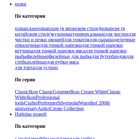
ножи
По категории
поварские
поварские (в японском стиле)
поварсие (в
китайском стиле)
кухонные
универсальные
для чистки
для
чистки и резки овощей
для томатов
для сыра
разделочные
обвалочные
для тонкой нарезки
для тонкой нарезки
ветчины
для тонкой нарезки мяса
для тонкой нарезки
рыбы
филейные
филейные для рыбы
для бутербродов
для
стейка
хлебные
для рубки мяса
для торта
для устриц
По серии
Classic
Ikon Classiс
Gourmet
Ikon Cream White
Classic
White
Ikon
Professional
tools
Crafter
Performer
Silverpoint
Wuesthof 200th
anniversary
Amici
Create Collection
Наборы ножей
По категории
с подставкой
без подставки
для стейка