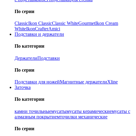
По серии
Classic
Ikon Classiс
Classic White
Gourmet
Ikon Cream
White
Ikon
Crafter
Amici
Подставки и держатели
По категории
Держатели
Подставки
По серии
Подставки для ножей
Магнитные держатели
Xline
Заточка
По категории
камни точильные
мусаты
мусаты керамические
мусаты с
алмазным покрытием
точилки механические
По серии