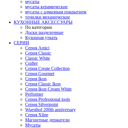
мусаты
мусаты керамические
мусаты с алмазным покрытием
точилки механические
КУХОННЫЕ АКСЕССУАРЫ
По категории
Доски разделочные
Кухонная утвать
СЕРИИ
Серия Amici
Серия Classic
Classic White
Crafter
Серия Create Collection
Серия Gourmet
Серия Ikon
Серия Classic Ikon
Серия Ikon Cream White
Performer
Серия Professional tools
Серия Silverpoint
Wuesthof 200th anniversary
Серия Xline
Магнитные держатели
Мусаты