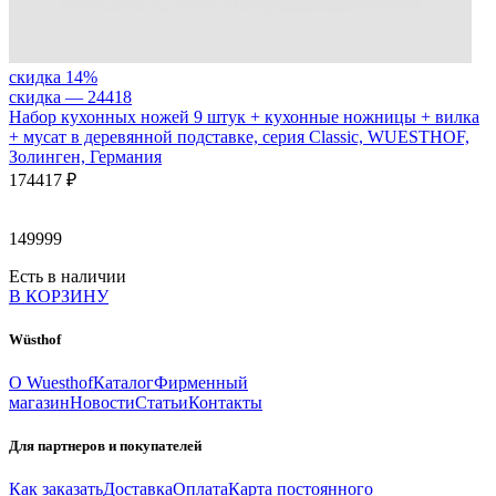
скидка 14%
скидка — 24
418
Набор кухонных ножей 9 штук + кухонные ножницы + вилка
+ мусат в деревянной подставке, серия Classic, WUESTHOF,
Золинген, Германия
174
417 ₽
149999
Есть в наличии
В КОРЗИНУ
Wüsthof
О Wuesthof
Каталог
Фирменный
магазин
Новости
Статьи
Контакты
Для партнеров и покупателей
Как заказать
Доставка
Оплата
Карта постоянного