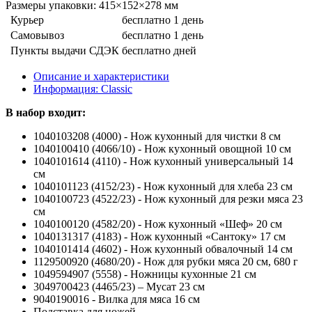
Размеры упаковки: 415×152×278 мм
Курьер
бесплатно
1 день
Самовывоз
бесплатно
1 день
Пункты выдачи СДЭК
бесплатно
дней
Описание и характеристики
Информация: Classic
В набор входит:
1040103208 (4000) - Нож кухонный для чистки 8 см
1040100410 (4066/10) - Нож кухонный овощной 10 см
1040101614 (4110) - Нож кухонный универсальный 14
см
1040101123 (4152/23) - Нож кухонный для хлеба 23 см
1040100723 (4522/23) - Нож кухонный для резки мяса 23
см
1040100120 (4582/20) - Нож кухонный «Шеф» 20 см
1040131317 (4183) - Нож кухонный «Сантоку» 17 см
1040101414 (4602) - Нож кухонный обвалочный 14 см
1129500920 (4680/20) - Нож для рубки мяса 20 см, 680 г
1049594907 (5558) - Ножницы кухонные 21 см
3049700423 (4465/23) – Мусат 23 см
9040190016 - Вилка для мяса 16 см
Подставка для ножей