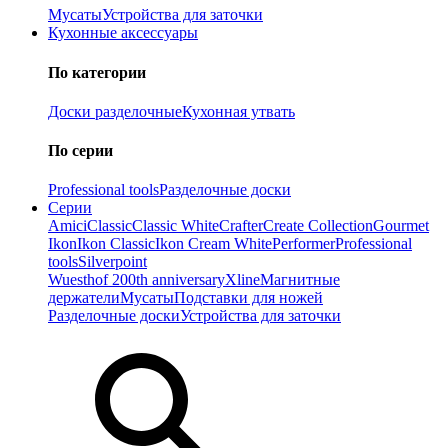
Мусаты
Устройства для заточки
Кухонные аксессуары
По категории
Доски разделочные
Кухонная утвать
По серии
Professional tools
Разделочные доски
Серии
Amici
Classic
Classic White
Crafter
Create Collection
Gourmet
Ikon
Ikon Classiс
Ikon Cream White
Performer
Professional
tools
Silverpoint
Wuesthof 200th anniversary
Xline
Магнитные
держатели
Мусаты
Подставки для ножей
Разделочные доски
Устройства для заточки