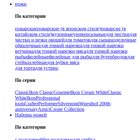
ножи
По категории
поварские
поварские (в японском стиле)
поварсие (в
китайском стиле)
кухонные
универсальные
для чистки
для
чистки и резки овощей
для томатов
для сыра
разделочные
обвалочные
для тонкой нарезки
для тонкой нарезки
ветчины
для тонкой нарезки мяса
для тонкой нарезки
рыбы
филейные
филейные для рыбы
для бутербродов
для
стейка
хлебные
для рубки мяса
для торта
для устриц
По серии
Classic
Ikon Classiс
Gourmet
Ikon Cream White
Classic
White
Ikon
Professional
tools
Crafter
Performer
Silverpoint
Wuesthof 200th
anniversary
Amici
Create Collection
Наборы ножей
По категории
с подставкой
без подставки
для стейка