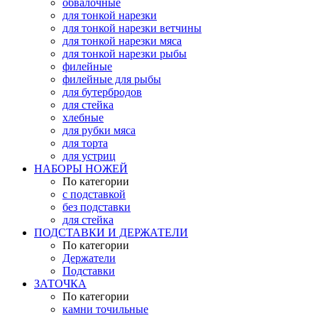
обвалочные
для тонкой нарезки
для тонкой нарезки ветчины
для тонкой нарезки мяса
для тонкой нарезки рыбы
филейные
филейные для рыбы
для бутербродов
для стейка
хлебные
для рубки мяса
для торта
для устриц
НАБОРЫ НОЖЕЙ
По категории
с подставкой
без подставки
для стейка
ПОДСТАВКИ И ДЕРЖАТЕЛИ
По категории
Держатели
Подставки
ЗАТОЧКА
По категории
камни точильные