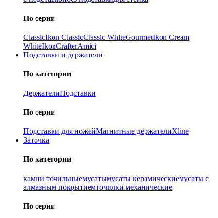
По серии
Classic
Ikon Classiс
Classic White
Gourmet
Ikon Cream
White
Ikon
Crafter
Amici
Подставки и держатели
По категории
Держатели
Подставки
По серии
Подставки для ножей
Магнитные держатели
Xline
Заточка
По категории
камни точильные
мусаты
мусаты керамические
мусаты с
алмазным покрытием
точилки механические
По серии