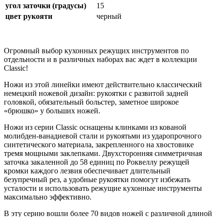
угол заточки (градусы)
15
цвет рукояти
черный
Огромный выбор кухонных режущих инструментов по
отдельности и в различных наборах вас ждет в коллекции
Classic!
Ножи из этой линейки имеют действительно классический
немецкий ножевой дизайн: рукоятки с развитой задней
головкой, обязательный больстер, заметное широкое
«брюшко» у больших ножей.
Ножи из серии Classic оснащены клинками из кованой
молибден-ванадиевой стали и рукоятьми из ударопрочного
синтетического материала, закрепленного на хвостовике
тремя мощными заклепками. Двухсторонняя симметричная
заточка закаленной до 58 единиц по Роквеллу режущей
кромки каждого лезвия обеспечивает длительный
безупречный рез, а удобные рукоятки помогут избежать
усталости и использовать режущие кухонные инструменты
максимально эффективно.
В эту серию вошли более 70 видов ножей с различной длиной