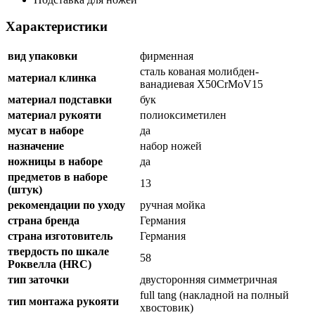
Характеристики
вид упаковки
фирменная
сталь кованая молибден-
материал клинка
ванадиевая X50CrMoV15
материал подставки
бук
материал рукояти
полиоксиметилен
мусат в наборе
да
назначение
набор ножей
ножницы в наборе
да
предметов в наборе
13
(штук)
рекомендации по уходу
ручная мойка
страна бренда
Германия
страна изготовитель
Германия
твердость по шкале
58
Роквелла (HRC)
тип заточки
двусторонняя симметричная
full tang (накладной на полный
тип монтажа рукояти
хвостовик)