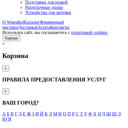
Подставки для ножей
Разделочные доски
Устройства для заточки
О Wuesthof
Каталог
Фирменный
магазин
Доставка
Оплата
Контакты
Используя сайт, вы согла­шаетесь с
политикой cookies
.
Хорошо
×
Корзина
×
ПРАВИЛА ПРЕДОСТАВЛЕНИЯ УСЛУГ
×
ВАШ ГОРОД?
А
Б
В
Г
Д
Е
Ж
З
И
Й
К
Л
М
Н
О
П
Р
С
Т
У
Ф
Х
Ц
Ч
Ш
Щ
Э
Ю
Я