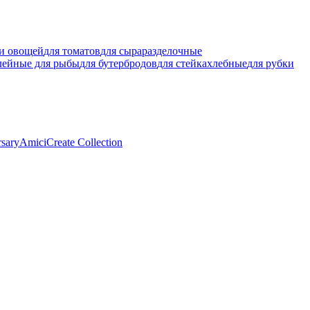
ки овощей
для томатов
для сыра
разделочные
лейные для рыбы
для бутербродов
для стейка
хлебные
для рубки
rsary
Amici
Create Collection