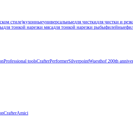
ском стиле)
кухонные
универсальные
для чистки
для чистки и рез
ны
для тонкой нарезки мяса
для тонкой нарезки рыбы
филейные
фи
on
Professional tools
Crafter
Performer
Silverpoint
Wuesthof 200th annive
on
Crafter
Amici