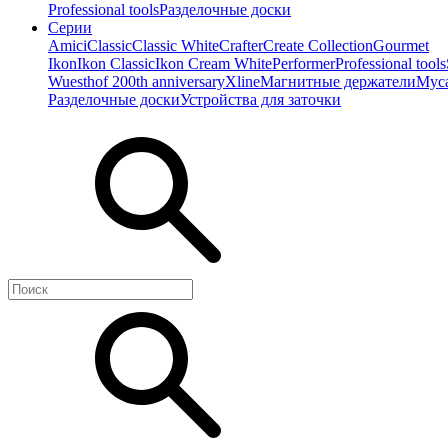
Professional tools
Разделочные доски
Серии
Amici
Classic
Classic White
Crafter
Create Collection
Gourmet
Ikon
Ikon Classiс
Ikon Cream White
Performer
Professional tools
Wuesthof 200th anniversary
Xline
Магнитные держатели
Мус
Разделочные доски
Устройства для заточки