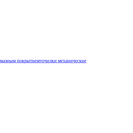
лмазным покрытием
точилки механические