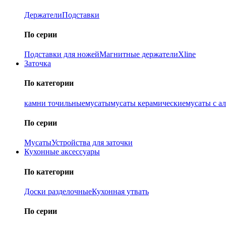
Держатели
Подставки
По серии
Подставки для ножей
Магнитные держатели
Xline
Заточка
По категории
камни точильные
мусаты
мусаты керамические
мусаты с а
По серии
Мусаты
Устройства для заточки
Кухонные аксессуары
По категории
Доски разделочные
Кухонная утвать
По серии