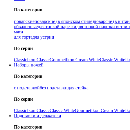
По категории
поварские
поварские (в японском стиле)
поварсие (в китай
обвалочные
для тонкой нарезки
для тонкой нарезки ветчи
мяса
для торта
для устриц
По серии
Classic
Ikon Classiс
Gourmet
Ikon Cream White
Classic White
Ik
Наборы ножей
По категории
с подставкой
без подставки
для стейка
По серии
Classic
Ikon Classiс
Classic White
Gourmet
Ikon Cream White
Ik
Подставки и держатели
По категории