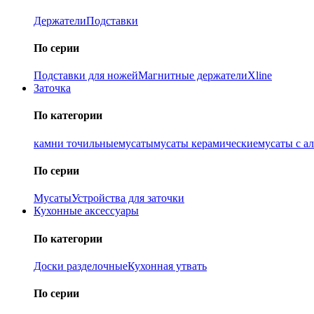
Держатели
Подставки
По серии
Подставки для ножей
Магнитные держатели
Xline
Заточка
По категории
камни точильные
мусаты
мусаты керамические
мусаты с а
По серии
Мусаты
Устройства для заточки
Кухонные аксессуары
По категории
Доски разделочные
Кухонная утвать
По серии