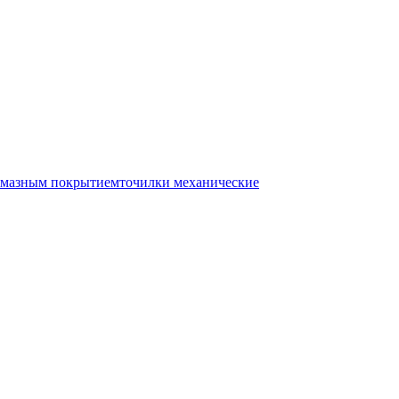
лмазным покрытием
точилки механические