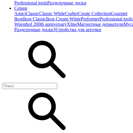
Professional tools
Разделочные доски
Серии
Amici
Classic
Classic White
Crafter
Create Collection
Gourmet
Ikon
Ikon Classiс
Ikon Cream White
Performer
Professional tools
Wuesthof 200th anniversary
Xline
Магнитные держатели
Мус
Разделочные доски
Устройства для заточки