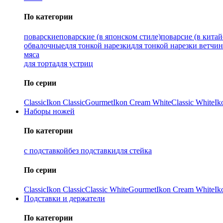
По категории
поварские
поварские (в японском стиле)
поварсие (в китай
обвалочные
для тонкой нарезки
для тонкой нарезки ветчи
мяса
для торта
для устриц
По серии
Classic
Ikon Classiс
Gourmet
Ikon Cream White
Classic White
Ik
Наборы ножей
По категории
с подставкой
без подставки
для стейка
По серии
Classic
Ikon Classiс
Classic White
Gourmet
Ikon Cream White
Ik
Подставки и держатели
По категории