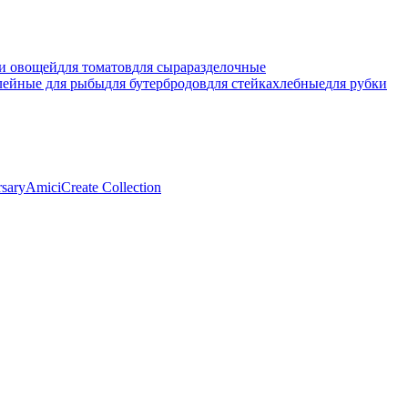
ки овощей
для томатов
для сыра
разделочные
лейные для рыбы
для бутербродов
для стейка
хлебные
для рубки
rsary
Amici
Create Collection