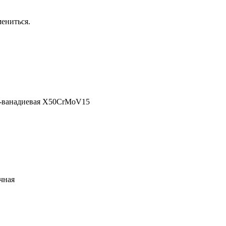
ениться.
н-ванадиевая X50CrMoV15
чная