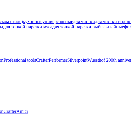
ском стиле)
кухонные
универсальные
для чистки
для чистки и рез
ны
для тонкой нарезки мяса
для тонкой нарезки рыбы
филейные
фи
on
Professional tools
Crafter
Performer
Silverpoint
Wuesthof 200th annive
on
Crafter
Amici