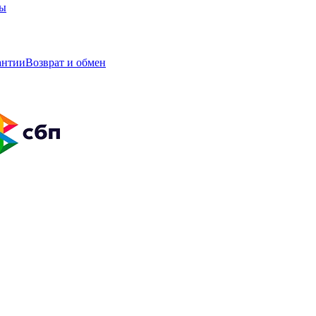
ты
антии
Возврат и обмен