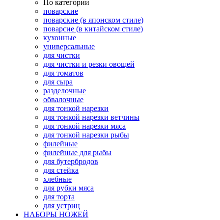
По категории
поварские
поварские (в японском стиле)
поварсие (в китайском стиле)
кухонные
универсальные
для чистки
для чистки и резки овощей
для томатов
для сыра
разделочные
обвалочные
для тонкой нарезки
для тонкой нарезки ветчины
для тонкой нарезки мяса
для тонкой нарезки рыбы
филейные
филейные для рыбы
для бутербродов
для стейка
хлебные
для рубки мяса
для торта
для устриц
НАБОРЫ НОЖЕЙ