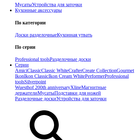
Мусаты
Устройства для заточки
Кухонные аксессуары
По категории
Доски разделочные
Кухонная утвать
По серии
Professional tools
Разделочные доски
Серии
Amici
Classic
Classic White
Crafter
Create Collection
Gourmet
Ikon
Ikon Classiс
Ikon Cream White
Performer
Professional
tools
Silverpoint
Wuesthof 200th anniversary
Xline
Магнитные
держатели
Мусаты
Подставки для ножей
Разделочные доски
Устройства для заточки