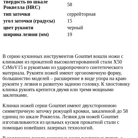
твердость по шкале
58
Роквелла (HRC)
тип заточки
серрейторная
угол заточки (градусы)
15
цвет рукояти
черный
ширина лезвия (мм)
19
В серию кухонных инструментов Gourmet вошли ножи с
клинками из прокатной высоколегированной стали X50
CrMoV15 и рукоятьми из ударопрочного синтетического
материала. Рукояти ножей имеют эргономичную форму,
большинство моделей – расширение в виде упора на краю
рукояти у лезвия и развитую заднюю головку. К хвостовику
клинка рукоять крепится двумя или тремя мощными
заклепками.
Клинки ножей серии Gourmet имеют двухстороннюю
симметричную заточку режущей кромки, закаленной до 58
единиц по шкале Роквелла. Лезвия для ножей Gourmet
изготавливаются из цельных кусков прокатной стали с
помощью новейших лазерных технологий.