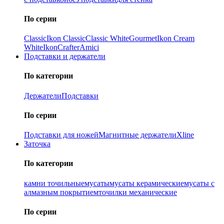
По серии
Classic
Ikon Classiс
Classic White
Gourmet
Ikon Cream
White
Ikon
Crafter
Amici
Подставки и держатели
По категории
Держатели
Подставки
По серии
Подставки для ножей
Магнитные держатели
Xline
Заточка
По категории
камни точильные
мусаты
мусаты керамические
мусаты с
алмазным покрытием
точилки механические
По серии