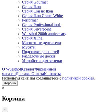
Серия Gourmet
Серия Ikon
Серия Classic Ikon
Серия Ikon Cream White
Performer
Серия Professional tools
Серия Silverpoint
Wuesthof 200th anniversary
Серия Xline
Магнитные держатели
Мусаты
Подставки для ножей
Разделочные доски
Устройства для заточки
О Wuesthof
Каталог
Фирменный
магазин
Доставка
Оплата
Контакты
Используя сайт, вы согла­шаетесь с
политикой cookies
.
Хорошо
×
Корзина
×