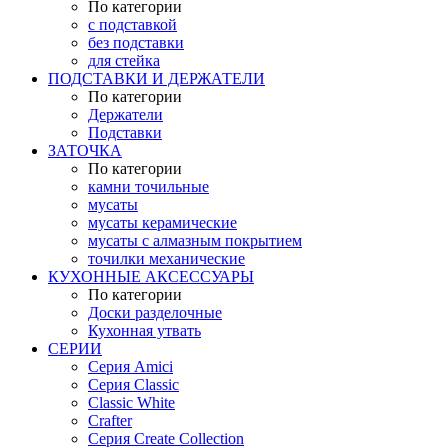
По категории
с подставкой
без подставки
для стейка
ПОДСТАВКИ И ДЕРЖАТЕЛИ
По категории
Держатели
Подставки
ЗАТОЧКА
По категории
камни точильные
мусаты
мусаты керамические
мусаты с алмазным покрытием
точилки механические
КУХОННЫЕ АКСЕССУАРЫ
По категории
Доски разделочные
Кухонная утвать
СЕРИИ
Серия Amici
Серия Classic
Classic White
Crafter
Серия Create Collection