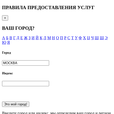
ПРАВИЛА ПРЕДОСТАВЛЕНИЯ УСЛУГ
×
ВАШ ГОРОД?
А
Б
В
Г
Д
Е
Ж
З
И
Й
К
Л
М
Н
О
П
Р
С
Т
У
Ф
Х
Ц
Ч
Ш
Щ
Э
Ю
Я
Город
Индекс
Это мой город!
Введите город или индекс, мы определим ваш город и регион