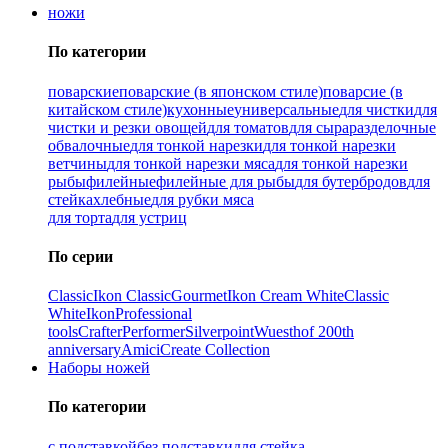
ножи
По категории
поварские
поварские (в японском стиле)
поварсие (в
китайском стиле)
кухонные
универсальные
для чистки
для
чистки и резки овощей
для томатов
для сыра
разделочные
обвалочные
для тонкой нарезки
для тонкой нарезки
ветчины
для тонкой нарезки мяса
для тонкой нарезки
рыбы
филейные
филейные для рыбы
для бутербродов
для
стейка
хлебные
для рубки мяса
для торта
для устриц
По серии
Classic
Ikon Classiс
Gourmet
Ikon Cream White
Classic
White
Ikon
Professional
tools
Crafter
Performer
Silverpoint
Wuesthof 200th
anniversary
Amici
Create Collection
Наборы ножей
По категории
с подставкой
без подставки
для стейка