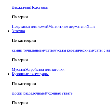
Держатели
Подставки
По серии
Подставки для ножей
Магнитные держатели
Xline
Заточка
По категории
камни точильные
мусаты
мусаты керамические
мусаты с а
По серии
Мусаты
Устройства для заточки
Кухонные аксессуары
По категории
Доски разделочные
Кухонная утвать
По серии