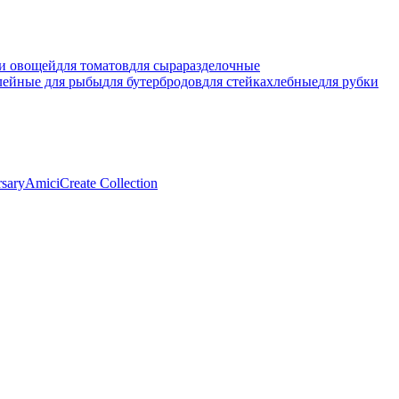
ки овощей
для томатов
для сыра
разделочные
лейные для рыбы
для бутербродов
для стейка
хлебные
для рубки
rsary
Amici
Create Collection