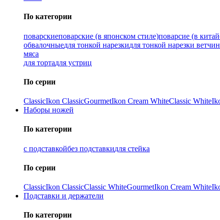
По категории
поварские
поварские (в японском стиле)
поварсие (в китай
обвалочные
для тонкой нарезки
для тонкой нарезки ветчи
мяса
для торта
для устриц
По серии
Classic
Ikon Classiс
Gourmet
Ikon Cream White
Classic White
Ik
Наборы ножей
По категории
с подставкой
без подставки
для стейка
По серии
Classic
Ikon Classiс
Classic White
Gourmet
Ikon Cream White
Ik
Подставки и держатели
По категории