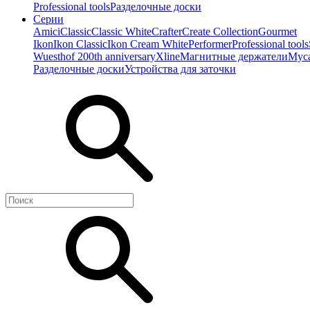
Professional tools
Разделочные доски
Серии
Amici
Classic
Classic White
Crafter
Create Collection
Gourmet
Ikon
Ikon Classiс
Ikon Cream White
Performer
Professional tools
Wuesthof 200th anniversary
Xline
Магнитные держатели
Мус
Разделочные доски
Устройства для заточки