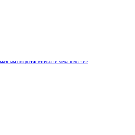
лмазным покрытием
точилки механические