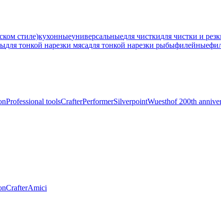
ском стиле)
кухонные
универсальные
для чистки
для чистки и рез
ны
для тонкой нарезки мяса
для тонкой нарезки рыбы
филейные
фи
on
Professional tools
Crafter
Performer
Silverpoint
Wuesthof 200th annive
on
Crafter
Amici