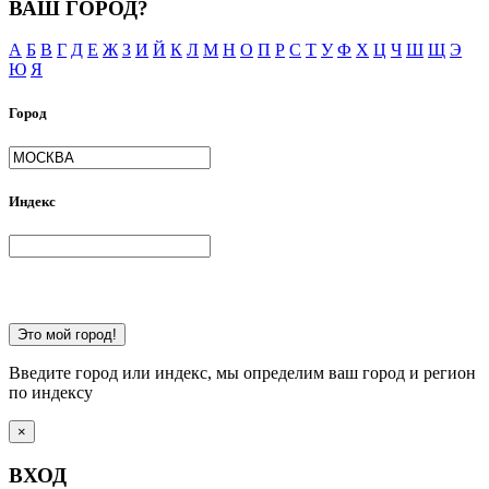
ВАШ ГОРОД?
А
Б
В
Г
Д
Е
Ж
З
И
Й
К
Л
М
Н
О
П
Р
С
Т
У
Ф
Х
Ц
Ч
Ш
Щ
Э
Ю
Я
Город
Индекс
Это мой город!
Введите город или индекс, мы определим ваш город и регион
по индексу
×
ВХОД