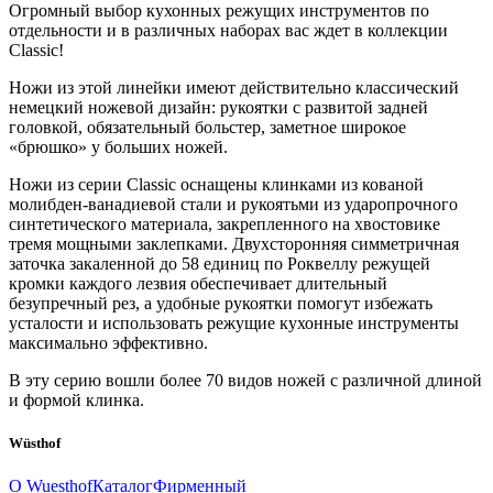
Огромный выбор кухонных режущих инструментов по
отдельности и в различных наборах вас ждет в коллекции
Classic!
Ножи из этой линейки имеют действительно классический
немецкий ножевой дизайн: рукоятки с развитой задней
головкой, обязательный больстер, заметное широкое
«брюшко» у больших ножей.
Ножи из серии Classic оснащены клинками из кованой
молибден-ванадиевой стали и рукоятьми из ударопрочного
синтетического материала, закрепленного на хвостовике
тремя мощными заклепками. Двухсторонняя симметричная
заточка закаленной до 58 единиц по Роквеллу режущей
кромки каждого лезвия обеспечивает длительный
безупречный рез, а удобные рукоятки помогут избежать
усталости и использовать режущие кухонные инструменты
максимально эффективно.
В эту серию вошли более 70 видов ножей с различной длиной
и формой клинка.
Wüsthof
О Wuesthof
Каталог
Фирменный