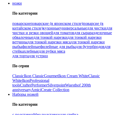
ножи
По категории
поварские
поварские (в японском стиле)
поварсие (в
китайском стиле)
кухонные
универсальные
для чистки
для
чистки и резки овощей
для томатов
для сыра
разделочные
обвалочные
для тонкой нарезки
для тонкой нарезки
ветчины
для тонкой нарезки мяса
для тонкой нарезки
рыбы
филейные
филейные для рыбы
для бутербродов
для
стейка
хлебные
для рубки мяса
для торта
для устриц
По серии
Classic
Ikon Classiс
Gourmet
Ikon Cream White
Classic
White
Ikon
Professional
tools
Crafter
Performer
Silverpoint
Wuesthof 200th
anniversary
Amici
Create Collection
Наборы ножей
По категории
с подставкой
без подставки
для стейка