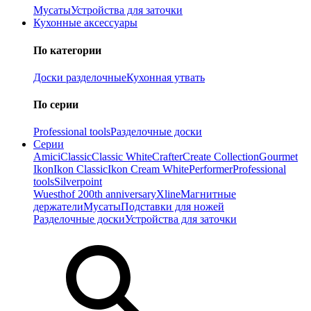
Мусаты
Устройства для заточки
Кухонные аксессуары
По категории
Доски разделочные
Кухонная утвать
По серии
Professional tools
Разделочные доски
Серии
Amici
Classic
Classic White
Crafter
Create Collection
Gourmet
Ikon
Ikon Classiс
Ikon Cream White
Performer
Professional
tools
Silverpoint
Wuesthof 200th anniversary
Xline
Магнитные
держатели
Мусаты
Подставки для ножей
Разделочные доски
Устройства для заточки