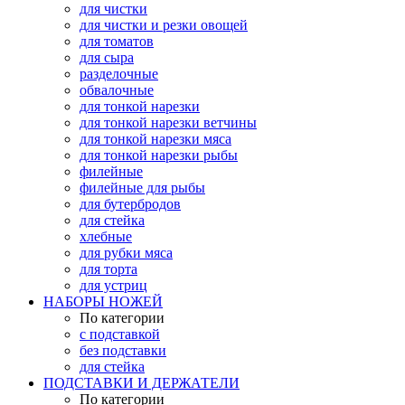
для чистки
для чистки и резки овощей
для томатов
для сыра
разделочные
обвалочные
для тонкой нарезки
для тонкой нарезки ветчины
для тонкой нарезки мяса
для тонкой нарезки рыбы
филейные
филейные для рыбы
для бутербродов
для стейка
хлебные
для рубки мяса
для торта
для устриц
НАБОРЫ НОЖЕЙ
По категории
с подставкой
без подставки
для стейка
ПОДСТАВКИ И ДЕРЖАТЕЛИ
По категории