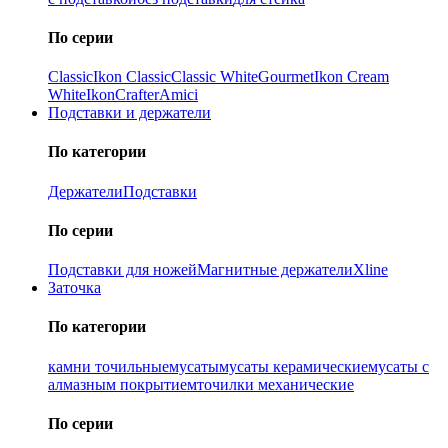
По серии
Classic
Ikon Classiс
Classic White
Gourmet
Ikon Cream
White
Ikon
Crafter
Amici
Подставки и держатели
По категории
Держатели
Подставки
По серии
Подставки для ножей
Магнитные держатели
Xline
Заточка
По категории
камни точильные
мусаты
мусаты керамические
мусаты с
алмазным покрытием
точилки механические
По серии