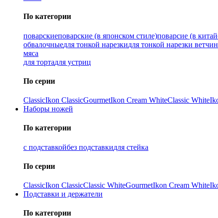
По категории
поварские
поварские (в японском стиле)
поварсие (в китай
обвалочные
для тонкой нарезки
для тонкой нарезки ветчи
мяса
для торта
для устриц
По серии
Classic
Ikon Classiс
Gourmet
Ikon Cream White
Classic White
Ik
Наборы ножей
По категории
с подставкой
без подставки
для стейка
По серии
Classic
Ikon Classiс
Classic White
Gourmet
Ikon Cream White
Ik
Подставки и держатели
По категории