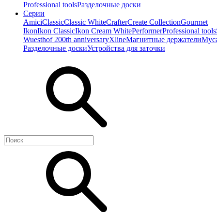
Professional tools
Разделочные доски
Серии
Amici
Classic
Classic White
Crafter
Create Collection
Gourmet
Ikon
Ikon Classiс
Ikon Cream White
Performer
Professional tools
Wuesthof 200th anniversary
Xline
Магнитные держатели
Мус
Разделочные доски
Устройства для заточки