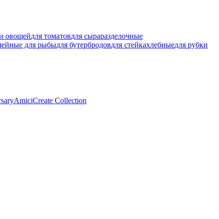
ки овощей
для томатов
для сыра
разделочные
лейные для рыбы
для бутербродов
для стейка
хлебные
для рубки
rsary
Amici
Create Collection