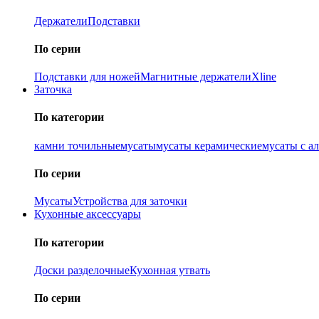
Держатели
Подставки
По серии
Подставки для ножей
Магнитные держатели
Xline
Заточка
По категории
камни точильные
мусаты
мусаты керамические
мусаты с а
По серии
Мусаты
Устройства для заточки
Кухонные аксессуары
По категории
Доски разделочные
Кухонная утвать
По серии