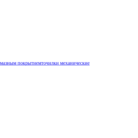
лмазным покрытием
точилки механические