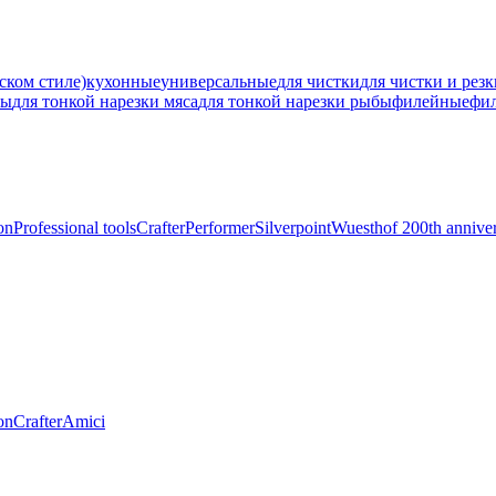
ском стиле)
кухонные
универсальные
для чистки
для чистки и рез
ны
для тонкой нарезки мяса
для тонкой нарезки рыбы
филейные
фи
on
Professional tools
Crafter
Performer
Silverpoint
Wuesthof 200th annive
on
Crafter
Amici