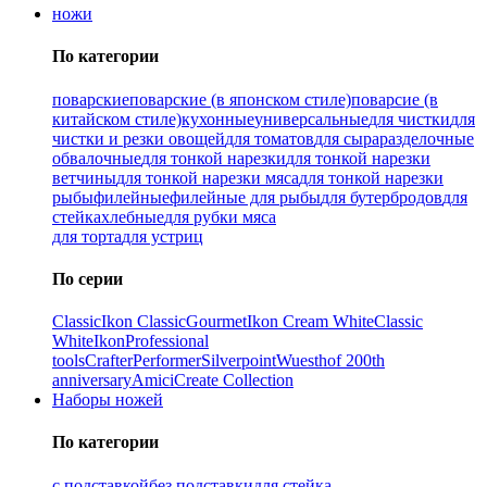
ножи
По категории
поварские
поварские (в японском стиле)
поварсие (в
китайском стиле)
кухонные
универсальные
для чистки
для
чистки и резки овощей
для томатов
для сыра
разделочные
обвалочные
для тонкой нарезки
для тонкой нарезки
ветчины
для тонкой нарезки мяса
для тонкой нарезки
рыбы
филейные
филейные для рыбы
для бутербродов
для
стейка
хлебные
для рубки мяса
для торта
для устриц
По серии
Classic
Ikon Classiс
Gourmet
Ikon Cream White
Classic
White
Ikon
Professional
tools
Crafter
Performer
Silverpoint
Wuesthof 200th
anniversary
Amici
Create Collection
Наборы ножей
По категории
с подставкой
без подставки
для стейка