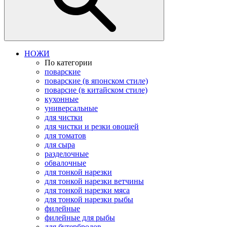
НОЖИ
По категории
поварские
поварские (в японском стиле)
поварсие (в китайском стиле)
кухонные
универсальные
для чистки
для чистки и резки овощей
для томатов
для сыра
разделочные
обвалочные
для тонкой нарезки
для тонкой нарезки ветчины
для тонкой нарезки мяса
для тонкой нарезки рыбы
филейные
филейные для рыбы
для бутербродов