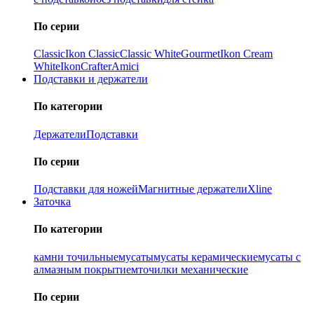
По серии
Classic
Ikon Classiс
Classic White
Gourmet
Ikon Cream
White
Ikon
Crafter
Amici
Подставки и держатели
По категории
Держатели
Подставки
По серии
Подставки для ножей
Магнитные держатели
Xline
Заточка
По категории
камни точильные
мусаты
мусаты керамические
мусаты с
алмазным покрытием
точилки механические
По серии