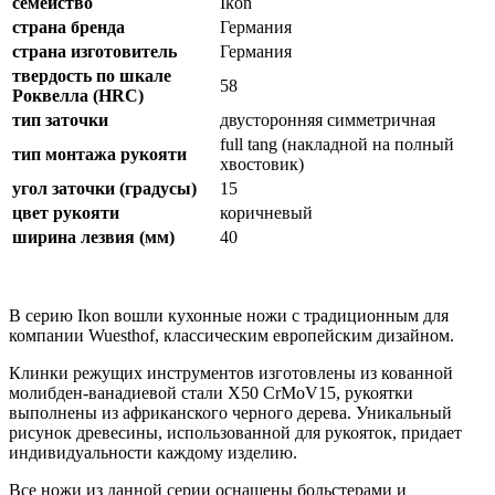
семейство
Ikon
страна бренда
Германия
страна изготовитель
Германия
твердость по шкале
58
Роквелла (HRC)
тип заточки
двусторонняя симметричная
full tang (накладной на полный
тип монтажа рукояти
хвостовик)
угол заточки (градусы)
15
цвет рукояти
коричневый
ширина лезвия (мм)
40
В серию Ikon вошли кухонные ножи с традиционным для
компании Wuesthof, классическим европейским дизайном.
Клинки режущих инструментов изготовлены из кованной
молибден-ванадиевой стали X50 CrMoV15, рукоятки
выполнены из африканского черного дерева. Уникальный
рисунок древесины, использованной для рукояток, придает
индивидуальности каждому изделию.
Все ножи из данной серии оснащены больстерами и