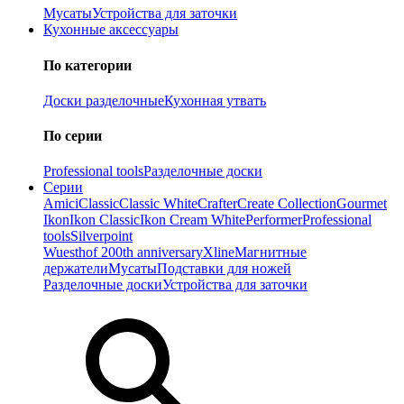
Мусаты
Устройства для заточки
Кухонные аксессуары
По категории
Доски разделочные
Кухонная утвать
По серии
Professional tools
Разделочные доски
Серии
Amici
Classic
Classic White
Crafter
Create Collection
Gourmet
Ikon
Ikon Classiс
Ikon Cream White
Performer
Professional
tools
Silverpoint
Wuesthof 200th anniversary
Xline
Магнитные
держатели
Мусаты
Подставки для ножей
Разделочные доски
Устройства для заточки