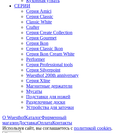
Кухонная утвать
СЕРИИ
Серия Amici
Серия Classic
Classic White
Crafter
Серия Create Collection
Серия Gourmet
Серия Ikon
Серия Classic Ikon
Серия Ikon Cream White
Performer
Серия Professional tools
Серия Silverpoint
Wuesthof 200th anniversary
Серия Xline
Магнитные держатели
Мусаты
Подставки для ножей
Разделочные доски
Устройства для заточки
О Wuesthof
Каталог
Фирменный
магазин
Доставка
Оплата
Контакты
Используя сайт, вы согла­шаетесь с
политикой cookies
.