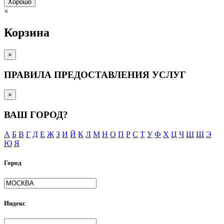
Хорошо
×
Корзина
×
ПРАВИЛА ПРЕДОСТАВЛЕНИЯ УСЛУГ
×
ВАШ ГОРОД?
А
Б
В
Г
Д
Е
Ж
З
И
Й
К
Л
М
Н
О
П
Р
С
Т
У
Ф
Х
Ц
Ч
Ш
Щ
Э
Ю
Я
Город
Индекс