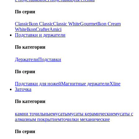
По серии
Classic
Ikon Classiс
Classic White
Gourmet
Ikon Cream
White
Ikon
Crafter
Amici
Подставки и держатели
По категории
Держатели
Подставки
По серии
Подставки для ножей
Магнитные держатели
Xline
Заточка
По категории
камни точильные
мусаты
мусаты керамические
мусаты с
алмазным покрытием
точилки механические
По серии