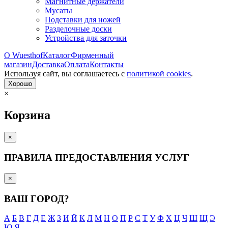
Магнитные держатели
Мусаты
Подставки для ножей
Разделочные доски
Устройства для заточки
О Wuesthof
Каталог
Фирменный
магазин
Доставка
Оплата
Контакты
Используя сайт, вы согла­шаетесь с
политикой cookies
.
Хорошо
×
Корзина
×
ПРАВИЛА ПРЕДОСТАВЛЕНИЯ УСЛУГ
×
ВАШ ГОРОД?
А
Б
В
Г
Д
Е
Ж
З
И
Й
К
Л
М
Н
О
П
Р
С
Т
У
Ф
Х
Ц
Ч
Ш
Щ
Э
Ю
Я