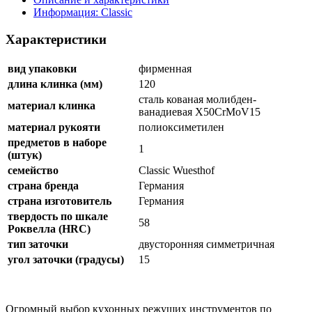
Информация: Classic
Характеристики
вид упаковки
фирменная
длина клинка (мм)
120
сталь кованая молибден-
материал клинка
ванадиевая X50CrMoV15
материал рукояти
полиоксиметилен
предметов в наборе
1
(штук)
семейство
Classic Wuesthof
страна бренда
Германия
страна изготовитель
Германия
твердость по шкале
58
Роквелла (HRC)
тип заточки
двусторонняя симметричная
угол заточки (градусы)
15
Огромный выбор кухонных режущих инструментов по