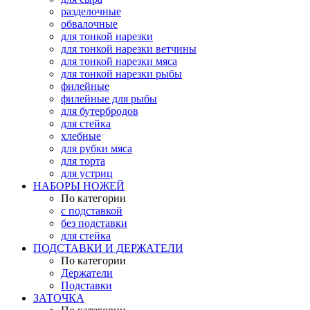
разделочные
обвалочные
для тонкой нарезки
для тонкой нарезки ветчины
для тонкой нарезки мяса
для тонкой нарезки рыбы
филейные
филейные для рыбы
для бутербродов
для стейка
хлебные
для рубки мяса
для торта
для устриц
НАБОРЫ НОЖЕЙ
По категории
с подставкой
без подставки
для стейка
ПОДСТАВКИ И ДЕРЖАТЕЛИ
По категории
Держатели
Подставки
ЗАТОЧКА