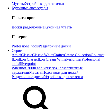
Мусаты
Устройства для заточки
Кухонные аксессуары
По категории
Доски разделочные
Кухонная утвать
По серии
Professional tools
Разделочные доски
Серии
Amici
Classic
Classic White
Crafter
Create Collection
Gourmet
Ikon
Ikon Classiс
Ikon Cream White
Performer
Professional
tools
Silverpoint
Wuesthof 200th anniversary
Xline
Магнитные
держатели
Мусаты
Подставки для ножей
Разделочные доски
Устройства для заточки