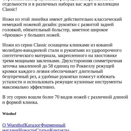
отдельности и в различных наборах вас ждет в коллекции
Classic!
Ножи из этой линейки имеют действительно классический
немецкий ножевой дизайн: рукоятки с развитой задней
головкой, обязательный больстер, заметное широкое
«брюшко» у больших ножей.
Ножи из серии Classic оснащены клинками из кованой
молибден-ванадиевой стали и рукоятьми из ударопрочного
синтетического материала, закрепленного на хвостовике
тремя мощными заклепками. Двухсторонняя симметричная
заточка закаленной до 58 единиц по Роквеллу режущей
кромки каждого лезвия обеспечивает длительный
безупречный рез, а удобные рукоятки помогут избежать
усталости и использовать режущие кухонные инструменты
максимально эффективно.
В эту серию вошли более 70 видов ножей с различной длиной
и формой клинка.
Wüsthof
О Wuesthof
Каталог
Фирменный
магазин
Новости
Статьи
Контакты