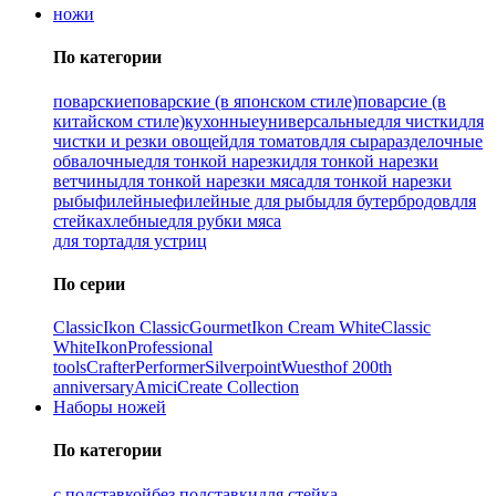
ножи
По категории
поварские
поварские (в японском стиле)
поварсие (в
китайском стиле)
кухонные
универсальные
для чистки
для
чистки и резки овощей
для томатов
для сыра
разделочные
обвалочные
для тонкой нарезки
для тонкой нарезки
ветчины
для тонкой нарезки мяса
для тонкой нарезки
рыбы
филейные
филейные для рыбы
для бутербродов
для
стейка
хлебные
для рубки мяса
для торта
для устриц
По серии
Classic
Ikon Classiс
Gourmet
Ikon Cream White
Classic
White
Ikon
Professional
tools
Crafter
Performer
Silverpoint
Wuesthof 200th
anniversary
Amici
Create Collection
Наборы ножей
По категории
с подставкой
без подставки
для стейка