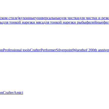
ском стиле)
кухонные
универсальные
для чистки
для чистки и рез
ны
для тонкой нарезки мяса
для тонкой нарезки рыбы
филейные
фи
on
Professional tools
Crafter
Performer
Silverpoint
Wuesthof 200th annive
on
Crafter
Amici