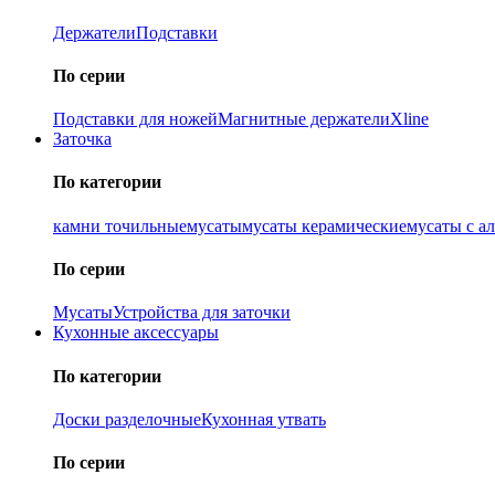
Держатели
Подставки
По серии
Подставки для ножей
Магнитные держатели
Xline
Заточка
По категории
камни точильные
мусаты
мусаты керамические
мусаты с а
По серии
Мусаты
Устройства для заточки
Кухонные аксессуары
По категории
Доски разделочные
Кухонная утвать
По серии