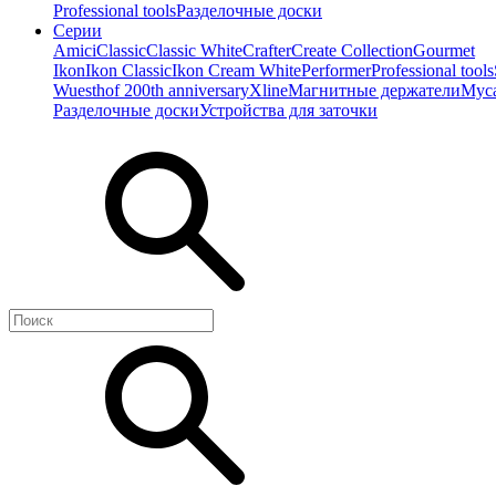
Professional tools
Разделочные доски
Серии
Amici
Classic
Classic White
Crafter
Create Collection
Gourmet
Ikon
Ikon Classiс
Ikon Cream White
Performer
Professional tools
Wuesthof 200th anniversary
Xline
Магнитные держатели
Мус
Разделочные доски
Устройства для заточки