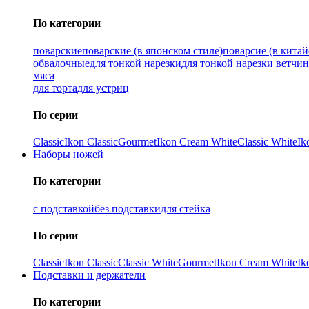
По категории
поварские
поварские (в японском стиле)
поварсие (в китай
обвалочные
для тонкой нарезки
для тонкой нарезки ветчи
мяса
для торта
для устриц
По серии
Classic
Ikon Classiс
Gourmet
Ikon Cream White
Classic White
Ik
Наборы ножей
По категории
с подставкой
без подставки
для стейка
По серии
Classic
Ikon Classiс
Classic White
Gourmet
Ikon Cream White
Ik
Подставки и держатели
По категории