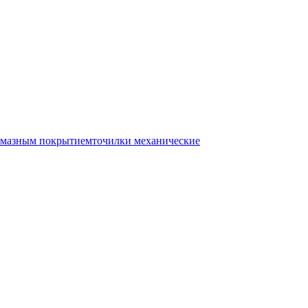
лмазным покрытием
точилки механические