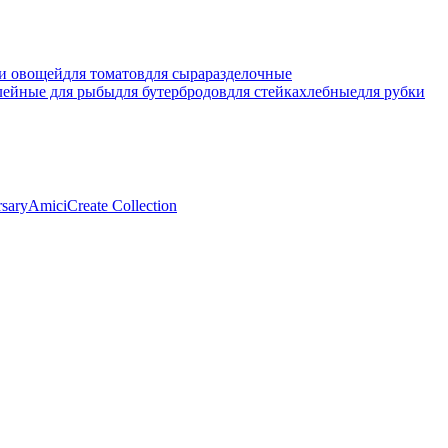
ки овощей
для томатов
для сыра
разделочные
лейные для рыбы
для бутербродов
для стейка
хлебные
для рубки
rsary
Amici
Create Collection