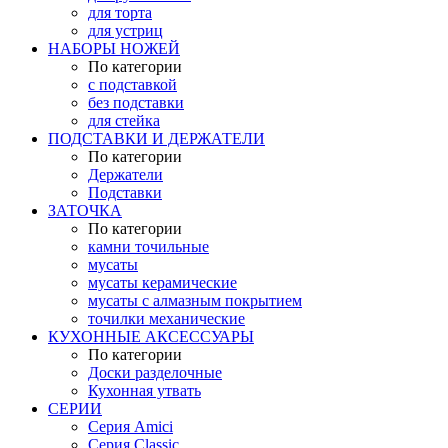
для торта
для устриц
НАБОРЫ НОЖЕЙ
По категории
с подставкой
без подставки
для стейка
ПОДСТАВКИ И ДЕРЖАТЕЛИ
По категории
Держатели
Подставки
ЗАТОЧКА
По категории
камни точильные
мусаты
мусаты керамические
мусаты с алмазным покрытием
точилки механические
КУХОННЫЕ АКСЕССУАРЫ
По категории
Доски разделочные
Кухонная утвать
СЕРИИ
Серия Amici
Серия Classic