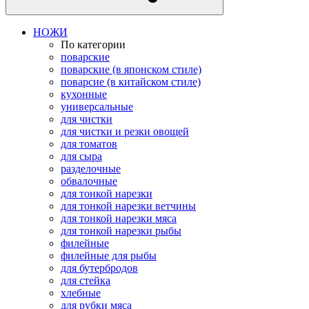
НОЖИ
По категории
поварские
поварские (в японском стиле)
поварсие (в китайском стиле)
кухонные
универсальные
для чистки
для чистки и резки овощей
для томатов
для сыра
разделочные
обвалочные
для тонкой нарезки
для тонкой нарезки ветчины
для тонкой нарезки мяса
для тонкой нарезки рыбы
филейные
филейные для рыбы
для бутербродов
для стейка
хлебные
для рубки мяса