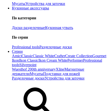
Мусаты
Устройства для заточки
Кухонные аксессуары
По категории
Доски разделочные
Кухонная утвать
По серии
Professional tools
Разделочные доски
Серии
Amici
Classic
Classic White
Crafter
Create Collection
Gourmet
Ikon
Ikon Classiс
Ikon Cream White
Performer
Professional
tools
Silverpoint
Wuesthof 200th anniversary
Xline
Магнитные
держатели
Мусаты
Подставки для ножей
Разделочные доски
Устройства для заточки