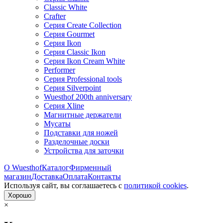
Classic White
Crafter
Серия Create Collection
Серия Gourmet
Серия Ikon
Серия Classic Ikon
Серия Ikon Cream White
Performer
Серия Professional tools
Серия Silverpoint
Wuesthof 200th anniversary
Серия Xline
Магнитные держатели
Мусаты
Подставки для ножей
Разделочные доски
Устройства для заточки
О Wuesthof
Каталог
Фирменный
магазин
Доставка
Оплата
Контакты
Используя сайт, вы согла­шаетесь с
политикой cookies
.
Хорошо
×