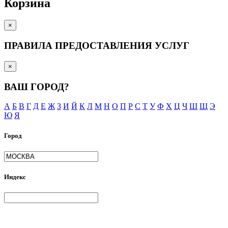
Корзина
×
ПРАВИЛА ПРЕДОСТАВЛЕНИЯ УСЛУГ
×
ВАШ ГОРОД?
А
Б
В
Г
Д
Е
Ж
З
И
Й
К
Л
М
Н
О
П
Р
С
Т
У
Ф
Х
Ц
Ч
Ш
Щ
Э
Ю
Я
Город
Индекс