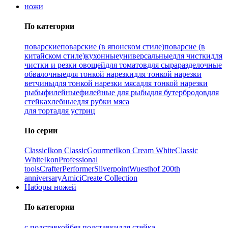
ножи
По категории
поварские
поварские (в японском стиле)
поварсие (в
китайском стиле)
кухонные
универсальные
для чистки
для
чистки и резки овощей
для томатов
для сыра
разделочные
обвалочные
для тонкой нарезки
для тонкой нарезки
ветчины
для тонкой нарезки мяса
для тонкой нарезки
рыбы
филейные
филейные для рыбы
для бутербродов
для
стейка
хлебные
для рубки мяса
для торта
для устриц
По серии
Classic
Ikon Classiс
Gourmet
Ikon Cream White
Classic
White
Ikon
Professional
tools
Crafter
Performer
Silverpoint
Wuesthof 200th
anniversary
Amici
Create Collection
Наборы ножей
По категории
с подставкой
без подставки
для стейка