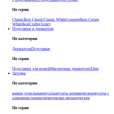
По серии
Classic
Ikon Classiс
Classic White
Gourmet
Ikon Cream
White
Ikon
Crafter
Amici
Подставки и держатели
По категории
Держатели
Подставки
По серии
Подставки для ножей
Магнитные держатели
Xline
Заточка
По категории
камни точильные
мусаты
мусаты керамические
мусаты с
алмазным покрытием
точилки механические
По серии