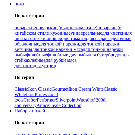
ножи
По категории
поварские
поварские (в японском стиле)
поварсие (в
китайском стиле)
кухонные
универсальные
для чистки
для
чистки и резки овощей
для томатов
для сыра
разделочные
обвалочные
для тонкой нарезки
для тонкой нарезки
ветчины
для тонкой нарезки мяса
для тонкой нарезки
рыбы
филейные
филейные для рыбы
для бутербродов
для
стейка
хлебные
для рубки мяса
для торта
для устриц
По серии
Classic
Ikon Classiс
Gourmet
Ikon Cream White
Classic
White
Ikon
Professional
tools
Crafter
Performer
Silverpoint
Wuesthof 200th
anniversary
Amici
Create Collection
Наборы ножей
По категории
с подставкой
без подставки
для стейка