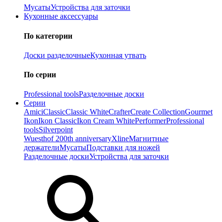
Мусаты
Устройства для заточки
Кухонные аксессуары
По категории
Доски разделочные
Кухонная утвать
По серии
Professional tools
Разделочные доски
Серии
Amici
Classic
Classic White
Crafter
Create Collection
Gourmet
Ikon
Ikon Classiс
Ikon Cream White
Performer
Professional
tools
Silverpoint
Wuesthof 200th anniversary
Xline
Магнитные
держатели
Мусаты
Подставки для ножей
Разделочные доски
Устройства для заточки