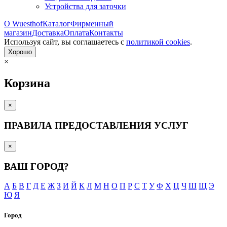
Устройства для заточки
О Wuesthof
Каталог
Фирменный
магазин
Доставка
Оплата
Контакты
Используя сайт, вы согла­шаетесь с
политикой cookies
.
Хорошо
×
Корзина
×
ПРАВИЛА ПРЕДОСТАВЛЕНИЯ УСЛУГ
×
ВАШ ГОРОД?
А
Б
В
Г
Д
Е
Ж
З
И
Й
К
Л
М
Н
О
П
Р
С
Т
У
Ф
Х
Ц
Ч
Ш
Щ
Э
Ю
Я
Город