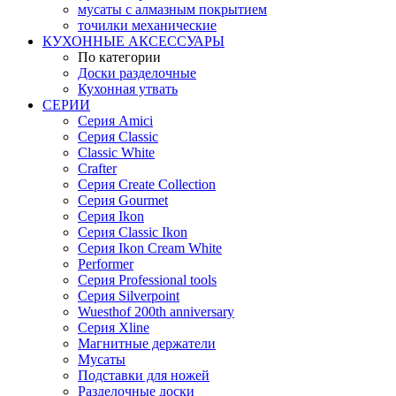
мусаты с алмазным покрытием
точилки механические
КУХОННЫЕ АКСЕССУАРЫ
По категории
Доски разделочные
Кухонная утвать
СЕРИИ
Серия Amici
Серия Classic
Classic White
Crafter
Серия Create Collection
Серия Gourmet
Серия Ikon
Серия Classic Ikon
Серия Ikon Cream White
Performer
Серия Professional tools
Серия Silverpoint
Wuesthof 200th anniversary
Серия Xline
Магнитные держатели
Мусаты
Подставки для ножей
Разделочные доски