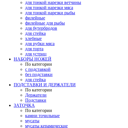
для тонкой нарезки ветчины
для тонкой нарезки мяса
для тонкой нарезки рыбы
филейные
филейные для рыбы
для бутербродов
для стейка
хлебные
для рубки мяса
для торта
для устриц
НАБОРЫ НОЖЕЙ
По категории
с подставкой
без подставки
для стейка
ПОДСТАВКИ И ДЕРЖАТЕЛИ
По категории
Держатели
Подставки
ЗАТОЧКА
По категории
камни точильные
мусаты
мусаты керамические