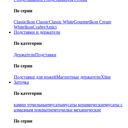
По серии
Classic
Ikon Classiс
Classic White
Gourmet
Ikon Cream
White
Ikon
Crafter
Amici
Подставки и держатели
По категории
Держатели
Подставки
По серии
Подставки для ножей
Магнитные держатели
Xline
Заточка
По категории
камни точильные
мусаты
мусаты керамические
мусаты с
алмазным покрытием
точилки механические
По серии