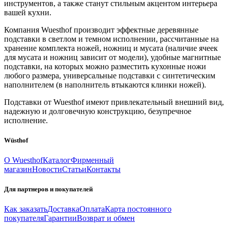
инструментов, а также станут стильным акцентом интерьера
вашей кухни.
Компания Wuesthof производит эффектные деревянные
подставки в светлом и темном исполнении, рассчитанные на
хранение комплекта ножей, ножниц и мусата (наличие ячеек
для мусата и ножниц зависит от модели), удобные магнитные
подставки, на которых можно разместить кухонные ножи
любого размера, универсальные подставки с синтетическим
наполнителем (в наполнитель втыкаются клинки ножей).
Подставки от Wuesthof имеют привлекательный внешний вид,
надежную и долговечную конструкцию, безупречное
исполнение.
Wüsthof
О Wuesthof
Каталог
Фирменный
магазин
Новости
Статьи
Контакты
Для партнеров и покупателей
Как заказать
Доставка
Оплата
Карта постоянного
покупателя
Гарантии
Возврат и обмен