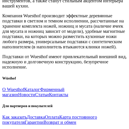
инструментов, а также станут стильным акцентом интерьера
вашей кухни.
Компания Wuesthof производит эффектные деревянные
подставки в светлом и темном исполнении, рассчитанные на
хранение комплекта ножей, ножниц и мусата (наличие ячеек
для мусата и ножниц зависит от модели), удобные магнитные
подставки, на которых можно разместить кухонные ножи
любого размера, универсальные подставки с синтетическим
наполнителем (в наполнитель втыкаются клинки ножей).
Подставки от Wuesthof имеют привлекательный внешний вид,
надежную и долговечную конструкцию, безупречное
исполнение.
Wüsthof
О Wuesthof
Каталог
Фирменный
магазин
Новости
Статьи
Контакты
Для партнеров и покупателей
Как заказать
Доставка
Оплата
Карта постоянного
покупателя
Гарантии
Возврат и обмен