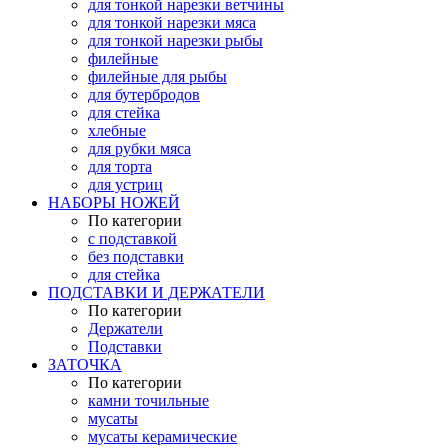
для тонкой нарезки ветчины
для тонкой нарезки мяса
для тонкой нарезки рыбы
филейные
филейные для рыбы
для бутербродов
для стейка
хлебные
для рубки мяса
для торта
для устриц
НАБОРЫ НОЖЕЙ
По категории
с подставкой
без подставки
для стейка
ПОДСТАВКИ И ДЕРЖАТЕЛИ
По категории
Держатели
Подставки
ЗАТОЧКА
По категории
камни точильные
мусаты
мусаты керамические