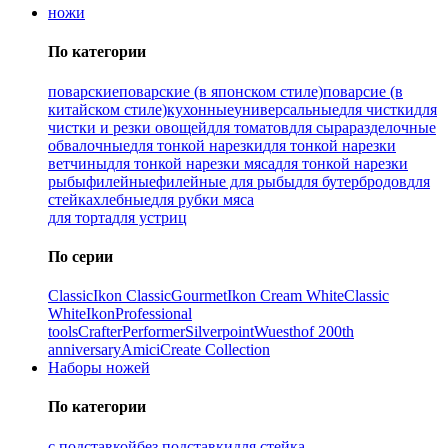
ножи
По категории
поварские
поварские (в японском стиле)
поварсие (в
китайском стиле)
кухонные
универсальные
для чистки
для
чистки и резки овощей
для томатов
для сыра
разделочные
обвалочные
для тонкой нарезки
для тонкой нарезки
ветчины
для тонкой нарезки мяса
для тонкой нарезки
рыбы
филейные
филейные для рыбы
для бутербродов
для
стейка
хлебные
для рубки мяса
для торта
для устриц
По серии
Classic
Ikon Classiс
Gourmet
Ikon Cream White
Classic
White
Ikon
Professional
tools
Crafter
Performer
Silverpoint
Wuesthof 200th
anniversary
Amici
Create Collection
Наборы ножей
По категории
с подставкой
без подставки
для стейка