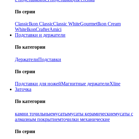
По серии
Classic
Ikon Classiс
Classic White
Gourmet
Ikon Cream
White
Ikon
Crafter
Amici
Подставки и держатели
По категории
Держатели
Подставки
По серии
Подставки для ножей
Магнитные держатели
Xline
Заточка
По категории
камни точильные
мусаты
мусаты керамические
мусаты с
алмазным покрытием
точилки механические
По серии