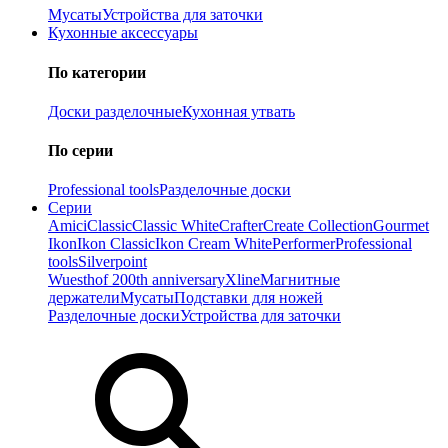
Мусаты
Устройства для заточки
Кухонные аксессуары
По категории
Доски разделочные
Кухонная утвать
По серии
Professional tools
Разделочные доски
Серии
Amici
Classic
Classic White
Crafter
Create Collection
Gourmet
Ikon
Ikon Classiс
Ikon Cream White
Performer
Professional
tools
Silverpoint
Wuesthof 200th anniversary
Xline
Магнитные
держатели
Мусаты
Подставки для ножей
Разделочные доски
Устройства для заточки