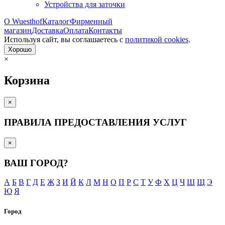
Устройства для заточки
О Wuesthof
Каталог
Фирменный
магазин
Доставка
Оплата
Контакты
Используя сайт, вы согла­шаетесь с
политикой cookies
.
Хорошо
×
Корзина
×
ПРАВИЛА ПРЕДОСТАВЛЕНИЯ УСЛУГ
×
ВАШ ГОРОД?
А
Б
В
Г
Д
Е
Ж
З
И
Й
К
Л
М
Н
О
П
Р
С
Т
У
Ф
Х
Ц
Ч
Ш
Щ
Э
Ю
Я
Город