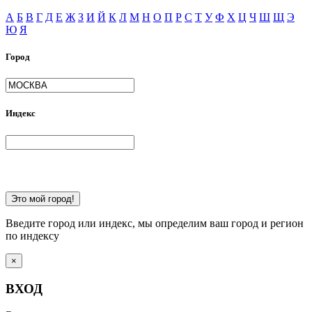
А
Б
В
Г
Д
Е
Ж
З
И
Й
К
Л
М
Н
О
П
Р
С
Т
У
Ф
Х
Ц
Ч
Ш
Щ
Э
Ю
Я
Город
Индекс
Это мой город!
Введите город или индекс, мы определим ваш город и регион
по индексу
×
ВХОД