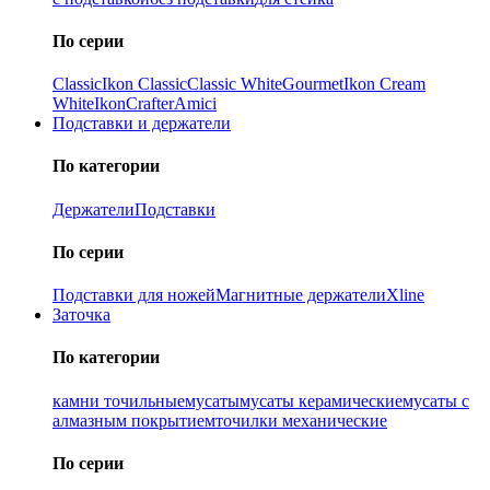
По серии
Classic
Ikon Classiс
Classic White
Gourmet
Ikon Cream
White
Ikon
Crafter
Amici
Подставки и держатели
По категории
Держатели
Подставки
По серии
Подставки для ножей
Магнитные держатели
Xline
Заточка
По категории
камни точильные
мусаты
мусаты керамические
мусаты с
алмазным покрытием
точилки механические
По серии