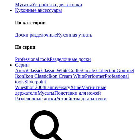
Мусаты
Устройства для заточки
Кухонные аксессуары
По категории
Доски разделочные
Кухонная утвать
По серии
Professional tools
Разделочные доски
Серии
Amici
Classic
Classic White
Crafter
Create Collection
Gourmet
Ikon
Ikon Classiс
Ikon Cream White
Performer
Professional
tools
Silverpoint
Wuesthof 200th anniversary
Xline
Магнитные
держатели
Мусаты
Подставки для ножей
Разделочные доски
Устройства для заточки