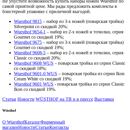
Не упустите возможность купить наборы ножей Wuesthof по
самой приятной цене. Мы рады предложить комплекты в
блистерной упаковке с приличной выгодой.
Wuesthof 9815
– набор из 3-х ножей (поварская тройка)
Silverpoint со скидкой 20%;
Wuesthof 9654-1
– набор из 2-х ножей и точилки, серия
Gourmet со скидкой 19%;
Wuesthof 9675
– набор из 3-х ножей (поварская тройка)
Gourmet со скидкой 19%;
Wuesthof 9608-5
– набор из 2-х ножей и точилки, серия
Classic со скидкой 20%;
Wuesthof 9608 WUS
– поварская тройка из серии Classic
со скидкой 18%;
Wuesthof 9601-0 WUS
– поварская тройка из серии Ikon
Cream White со скидкой 19%;
Wuesthof 9601 WUS
- поварская тройка из серии Classic
Ikon со скидкой 19%.
Статьи
Новости
WÜSTHOF на ТВ и в прессе
Выставки
Wüsthof
О Wuesthof
Каталог
Фирменный
магазин
Новости
Статьи
Контакты