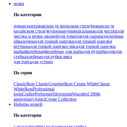
ножи
По категории
поварские
поварские (в японском стиле)
поварсие (в
китайском стиле)
кухонные
универсальные
для чистки
для
чистки и резки овощей
для томатов
для сыра
разделочные
обвалочные
для тонкой нарезки
для тонкой нарезки
ветчины
для тонкой нарезки мяса
для тонкой нарезки
рыбы
филейные
филейные для рыбы
для бутербродов
для
стейка
хлебные
для рубки мяса
для торта
для устриц
По серии
Classic
Ikon Classiс
Gourmet
Ikon Cream White
Classic
White
Ikon
Professional
tools
Crafter
Performer
Silverpoint
Wuesthof 200th
anniversary
Amici
Create Collection
Наборы ножей
По категории
с подставкой
без подставки
для стейка