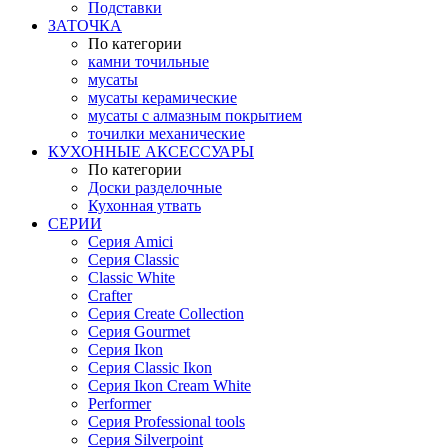
Подставки
ЗАТОЧКА
По категории
камни точильные
мусаты
мусаты керамические
мусаты с алмазным покрытием
точилки механические
КУХОННЫЕ АКСЕССУАРЫ
По категории
Доски разделочные
Кухонная утвать
СЕРИИ
Серия Amici
Серия Classic
Classic White
Crafter
Серия Create Collection
Серия Gourmet
Серия Ikon
Серия Classic Ikon
Серия Ikon Cream White
Performer
Серия Professional tools
Серия Silverpoint